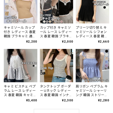
女子 [LS-CGT088]
キャミソール カップ
カップ付き キャミソ
プリーツ切り替え キ
付き レディース 春夏
ール レース レディー
ャミソール シフォン
韓国 ブラキャミ 通気
ス 春夏 韓国 ブラキャ
レディース 春夏 韓国
性 伸縮性 きれいめ 大
ミ きれいめ 大人 かわ
インナー トップス き
¥2,200
¥2,000
¥2,660
人 シンプル 肌見せ イ
いい おしゃれ インナ
れいめ シンプル 大人
ンナー トップス 大人
ー トップス ショート
カジュアル 重ね着 裾
可愛い 大人女子 [LS-
丈 フェミニン リブキ
プリーツ ゆったり 体
CGT087]
ャミソール 大人可愛
型カバー 大人可愛い
い 大人女子 [LS-
大人女子 [LS-CGT085]
CGT086]
キャミ ビスチェ ペプ
タンクトップ ボーダ
肩リボン ペプラム キ
ラム レース レディー
ー Uネック レディー
ャミソール シャーリ
ス 春夏 韓国 キャミソ
ス 春夏 韓国 インナー
ング 韓国 ストリート
ール 透け感 きれいめ
トップス 大人 カジュ
Y2K トップス レディ
¥3,400
¥2,300
¥2,280
大人 かわいい 重ね着
アル おしゃれ シンプ
ース 春夏 ショート丈
レイヤード おしゃれ
ル 重ね着 部屋着 伸縮
ビスチェ クロップド
シアー トップス ジャ
性 大人可愛い 大人女
凹凸素材 高見え 細見