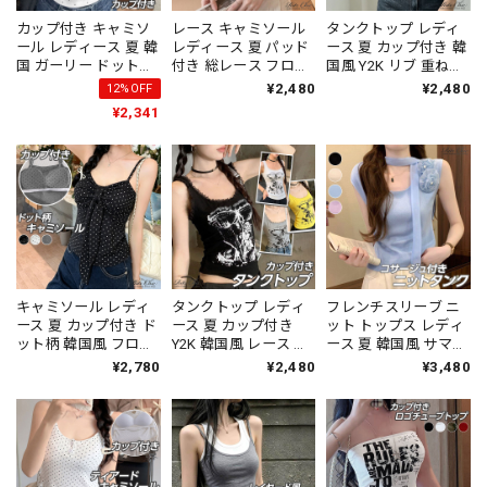
カップ付き キャミソ
レース キャミソール
タンクトップ レディ
ール レディース 夏 韓
レディース 夏 パッド
ース 夏 カップ付き 韓
国 ガーリー ドット柄
付き 総レース フロン
国風 Y2K リブ 重ね着
レース 胸元ギャザー
トリボン 細肩紐 ブラ
風 フェイクレイヤー
¥2,480
¥2,480
12%OFF
フロントリボン 2WAY
トップ 見せインナー
ド 配色パイピング ブ
¥2,341
ホルターネック風 ク
肌見せ 重ね着 トップ
ラトップ Uネック 幅
ロスストラップ ブラ
ス 韓国 ガーリー フレ
広ストラップ 細見え
トップ インナーいら
ンチガーリー 大人可
着やせ スポーティー
ず 華奢見え スリムフ
愛い フェミニン 着回
着回し インナー [LS-
ィット 大人可愛い デ
し デート お出かけ
CGT134]
ート カフェ お出かけ
[LS-CGT141]
[LS-CGT142]
キャミソール レディ
タンクトップ レディ
フレンチスリーブ ニ
ース 夏 カップ付き ド
ース 夏 カップ付き
ット トップス レディ
ット柄 韓国風 フロン
Y2K 韓国風 レース リ
ース 夏 韓国風 サマー
トリボン 細肩紐 スリ
ブ グラフィック プリ
ニット スカーフタイ
¥2,780
¥2,480
¥3,480
ム フィット 見せイン
ント ショート丈 細見
コサージュ 花モチー
ナー ブラトップ 重ね
え キャミソール イン
フ 取り外し可能 スク
着 トップス 大人可愛
ナー サブカル ギャル
エアネック ショート
い フェミニン フレン
ストリート ダンス 衣
丈 細見え きれいめ フ
チガーリー デート お
装 [LS-CGT128]
ェミニン 通勤 [LS-
出かけ [LS-CGT133]
CGT125]