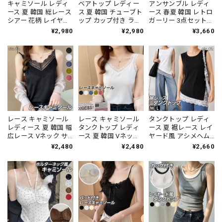
キャミソール レディ
ベアトップ レディー
アンサンブル レディ
ース 夏 韓国 総レース
ス 夏 韓国 チューブト
ース 春夏 韓国 レトロ
シアー 花柄 レイヤー
ップ カップ付き ライ
ガーリー 3点セット
ド ビスチェ風 タイト
ンストーン スカーフ
カーディガン キャミ
¥2,980
¥2,980
¥3,660
細見え チラ見せ イン
付き ギャザー ショー
ソール レース チョー
ナー 透け感 フェミニ
ト丈 肌見せ へそ出し
カー付き ドット柄 フ
ン きれいめ カジュア
ワンホン きれいめ フ
リル ショート丈 長袖
ル 重ね着 トップス
ェミニン カジュアル
伸縮性 着回し 冷房対
[LS-CGT155]
インナー デート お出
策 デート [LS-
かけ トップス [LS-
CGT152]
CGT154]
レース キャミソール
レース キャミソール
タンクトップ レディ
レディース 夏 韓国 幅
タンクトップ レディ
ース 夏 裾レース レイ
広レース Vネック サ
ース 夏 韓国 Vネック
ヤード風 アシメヘム
テン調 薄手 インナー
薄手 ストレッチ イン
花柄 レース切替 ロン
¥2,480
¥2,480
¥2,660
トップス アジャスタ
ナー トップス レイヤ
グ インナー 裾見せ ノ
ー付き レイヤード き
ード きれいめ フェミ
ースリーブ ストレッ
れいめ フェミニン 大
ニン 大人 カジュアル
チ 体型カバー ヒップ
人 カジュアル 細見え
細見え 高見え 着回し
カバー 細見え 韓国 甘
高見え 着回し デート
デート [LS-CGT150]
辛MIX 高見え [LS-
[LS-CGT151]
CGT149]