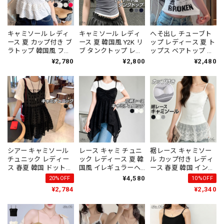
キャミソール レディ
キャミソール レディ
へそ出し チューブト
ース 夏 カップ付き ブ
ース 夏 韓国風 Y2K リ
ップ レディース 夏 ト
ラトップ 韓国風 フレ
ブ タンクトップ レイ
ップス ベアトップ カ
ンチガーリー ドット
ヤード風 バイカラー
ップ付き 韓国 ストリ
¥2,780
¥2,800
¥2,480
柄 ティアード ペプラ
重ね着 デザイン バッ
ート Y2K 英字 ロゴ ダ
ム フリル 細見え 体型
クストラップ 細見え
ンス 衣装 ビスチェ ギ
カバー フロントボタ
着やせ インナー スト
ャル 地雷系 インナー
ン バレエコア トップ
リート カジュアル
[LS-CGT116]
ス [LS-CGT121]
[LS-CGT118]
シアー キャミソール
レース キャミ チュニ
裾レース キャミソー
チュニック レディー
ック レディース 夏 韓
ル カップ付き レディ
ス 春夏 韓国 ドット柄
国風 イレギュラーヘ
ース 春夏 韓国 インナ
チュール レイヤード
ム ツイスト フレア シ
ー トップス きれいめ
¥4,580
20%OFF
10%OFF
重ね着 透け感 ティア
アー 花柄 レイヤード
おしゃれ 大人 かわい
¥2,784
¥2,340
ード フリル Aライン
キャミソール 重ね着
い 重ね着 レイヤード
トップス 体型カバー
高ウエスト 細見え 体
柔らかい ブラキャミ
カジュアル [LS-
型カバー フェミニン
ノースリーブ フェミ
CGT110]
ガーリー [LS-CGT129]
ニン 大人可愛い 大人