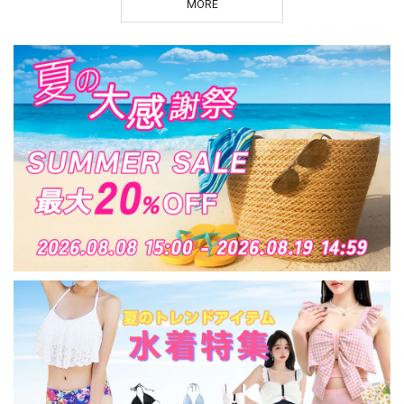
MORE
ガード生地 大人可愛
子 [LS-CGT081]
え 華奢見え 骨格ウェ
い 大人女子 [LS-
ーブ 体型カバー [LS-
CGT083]
CGT113]