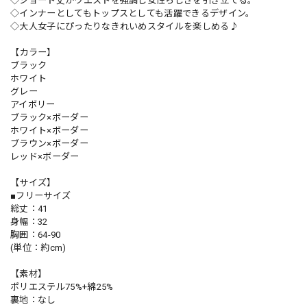
◇ショート丈がウエストを強調し女性らしさを引き立てる。
◇インナーとしてもトップスとしても活躍できるデザイン。
◇大人女子にぴったりなきれいめスタイルを楽しめる♪
【カラー】
ブラック
ホワイト
グレー
アイボリー
ブラック×ボーダー
ホワイト×ボーダー
ブラウン×ボーダー
レッド×ボーダー
【サイズ】
■フリーサイズ
総丈：41
身幅：32
胸囲：64-90
(単位：約cm)
【素材】
ポリエステル75%+綿25%
裏地：なし