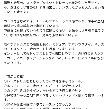
胸元と裾部分、ストラップをホワイトレースで縁取りしたデザイン
が、女性らしい甘めな印象を演出し、シンプルながらも大人可愛い着
こなしを叶えます。
カップ付きなのでインナーいらずでリラックス感があり、薄手の生地
素材で快適な着心地を実現しています。
伸縮性にも優れているので体に優しく沿い、女性らしさを引き立てつ
つ、さりげない体型カバー効果も兼ね備えています。
様々なボトムスとの相性も良く、カジュアルなパンツスタイルや、ス
カートスタイルに合わせてもお洒落に決まります。
インナーとしてもトップスとしても着回しやすく、透け感のあるシア
ーカーディガンやシアーシャツなどとの、レイヤードスタイルにもぴ
ったりです。
【商品の特徴】
◇レーストリムをあしらったカップ付きキャミソール。
◇ホワイトレースで縁取りしたガーリーなデザイン♪
◇カップ付きだからインナーいらずで快適な着心地♪
◇伸縮性のある生地で体にやさしく沿いリラックス感にも優れていま
す。
◇軽やかな素材感で春夏のシーズンにぴったり！