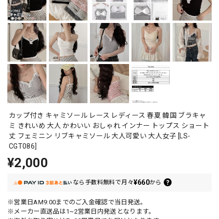
カップ付き キャミソール レース レディース 春夏 韓国 ブラキャ
ミ きれいめ 大人 かわいい おしゃれ インナー トップス ショート
丈 フェミニン リブキャミソール 大人可愛い 大人女子 [LS-
CGT086]
¥2,000
¥660
なら
手数料無料で
月々
から
※営業日AM9:00までのご入金確認で当日発送。
※メーカー直送品は1~2営業日内発送となります。