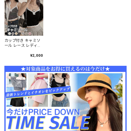
策 デート [LS-
インナー デート お出
[LS-CGT155]
CGT152]
かけ トップス [LS-
CGT154]
カップ付き キャミソ
ール レース レディー
ス 春夏 韓国 ブラキャ
ミ きれいめ 大人 かわ
¥2,000
いい おしゃれ インナ
ー トップス ショート
丈 フェミニン リブキ
ャミソール 大人可愛
い 大人女子 [LS-
CGT086]