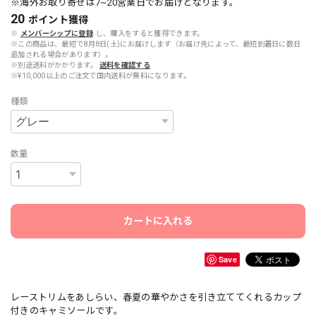
※海外お取り寄せは7~20営業日でお届けとなります。
20
ポイント
獲得
※
メンバーシップに登録
し、購入をすると獲得できます。
※この商品は、最短で8月8日(土)にお届けします（お届け先によって、最短到着日に数日
追加される場合があります）。
※別途送料がかかります。
送料を確認する
※¥10,000以上のご注文で国内送料が無料になります。
種類
数量
カートに入れる
Save
レーストリムをあしらい、春夏の華やかさを引き立ててくれるカップ
付きのキャミソールです。