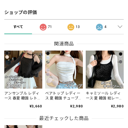
ショップの評価
すべて
71
13
4
関連商品
アンサンブル レディ
ベアトップ レディー
キャミソール レディ
ース 春夏 韓国 レトロ
ス 夏 韓国 チューブト
ース 夏 韓国 総レース
ガーリー 3点セット
ップ カップ付き ライ
シアー 花柄 レイヤー
¥3,660
¥2,980
¥2,980
カーディガン キャミ
ンストーン スカーフ
ド ビスチェ風 タイト
ソール レース チョー
付き ギャザー ショー
細見え チラ見せ イン
カー付き ドット柄 フ
最近チェックした商品
ト丈 肌見せ へそ出し
ナー 透け感 フェミニ
リル ショート丈 長袖
ワンホン きれいめ フ
ン きれいめ カジュア
伸縮性 着回し 冷房対
ェミニン カジュアル
ル 重ね着 トップス