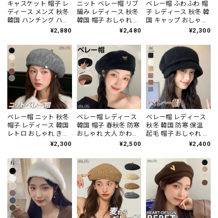
キャスケット 帽子 レ
ニット ベレー帽 リブ
ベレー帽 ふわふわ 帽
ディース メンズ 秋冬
編み レディース 秋冬
子 レディース 秋冬 韓
韓国 ハンチング ハッ
韓国 帽子 おしゃれ き
国 キャップ おしゃれ
ト きれいめ 大人 かわ
れいめ 大人 かわいい
きれいめ 大人 かわい
¥2,880
¥2,480
¥2,300
いい カジュアル フェ
ニットキャップ ニッ
い 小顔 防寒 防風 ア
ミニン おしゃれ 通勤
ト帽 カジュアル 暖か
ウトドア 通勤 通学 ベ
通学 無地 ベレー帽 キ
い 大人可愛い 大人女
レーキャップ 大人可
ャップ スエード調 大
子 [LS-CGH002]
愛い 大人女子 [LW-
人可愛い 大人女子
CFH017]
[LS-CGH006]
ベレー帽 ニット 秋冬
ベレー帽 レディース
ベレー帽 レディース
帽子 レディース 韓国
韓国 帽子 春秋冬 防寒
秋冬 韓国 防寒 保温
レトロ おしゃれ きれ
おしゃれ 大人 かわい
起毛 帽子 おしゃれ 大
いめ 大人 かわいい 小
い カジュアル シンプ
人 かわいい カジュア
¥2,300
¥2,500
¥2,400
顔 シンプル 通勤 通学
ル スエード調 暖かい
ル 小顔 柔らかい 折り
防寒 保温 暖かい 折り
クラシック レトロ 大
たたみ ベレーキャッ
たたみ 大人可愛い 大
人可愛い 大人女子
プ 大人可愛い 大人女
人女子 [LW-CFH015]
[LW-CFH001]
子 [LW-CEH010]