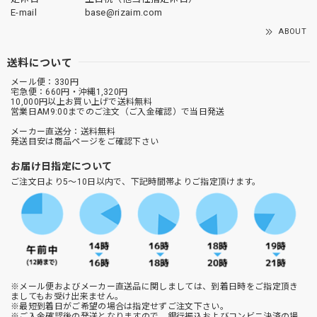
E-mail
base@rizaim.com
ABOUT
送料について
メール便：330円
宅急便：660円・沖縄1,320円
10,000円以上お買い上げで送料無料
営業日AM9:00までのご注文（ご入金確認）で当日発送
メーカー直送分：送料無料
発送目安は商品ページをご確認下さい
お届け日指定について
ご注文日より5～10日以内で、下記時間帯よりご指定頂けます。
※メール便およびメーカー直送品に関しましては、到着日時をご指定頂き
ましてもお受け出来ません。
※最短到着日がご希望の場合は指定せずご注文下さい。
※ご入金確認後の発送となりますので、銀行振込およびコンビニ決済の場