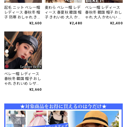
起毛 ニット ベレー帽
麦わら ベレー帽 レデ
ベレー帽 レディース
レディース 春秋冬 帽
ィース 春夏秋 韓国 帽
春秋冬 韓国 帽子 おし
子 防寒 おしゃれ きれ
子 きれいめ 大人 かわ
ゃれ 大人 かわいい ハ
いめ 大人 かわいい カ
いい おしゃれ ストロ
ート きれいめ フェミ
¥2,600
¥2,480
¥2,400
ジュアル 暖かい 大人
ーハット リゾート 海
ニン キャップ 大人可
可愛い 大人女子 [LW-
プール アウトドア UV
愛い 大人女子 [LW-
CDZ004]
対策 通気性 メッシュ
CCZ006]
大人可愛い 大人女子
[LS-CDZ040]
ベレー帽 レディース
春秋冬 韓国 帽子 おし
ゃれ きれいめ レザー
大人 かわいい カジュ
¥2,660
アル ストリート 大人
可愛い 大人女子 [LW-
CBZ014]