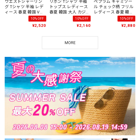
ウエストシャーリン
リボン Tシャツ 半袖
ペプラム キャミソー
グ Tシャツ 半袖 レデ
トップス レディース
ル チェック柄 フリル
ィース 春夏 韓国 Vネ
春夏 韓国 大人 カジュ
レディース 春夏 韓国
ック きれいめ 大人 カ
アル きれいめ おしゃ
ティアード ビスチェ
10%OFF
10%OFF
10%OFF
ジュアル シンプル お
れ シンプル サイドギ
きれいめ 大人 かわい
¥2,520
¥2,160
¥2,880
しゃれ ゆったり 体型
ャザー ヘンリーネッ
い フェミニン ガーリ
カバー ウエストマー
ク 細身 ワンポイント
ー サイドリボン レイ
ク ブラウス 大人可愛
レースネック 大人可
ヤード 重ね着 ギャザ
MORE
い 大人女子 [LS-
愛い 大人女子 [LS-
ーフリル 大人可愛い
CGT079]
CGT075]
大人女子 [LS-CGT096]