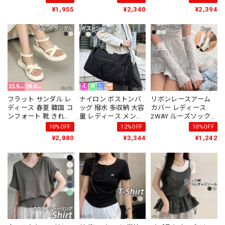
かわいい ガーリー お
おしゃれ 大人 かわい
ス きれいめ 大人 カジ
¥1,955
¥2,340
¥2,394
しゃれ 薄手 サマーニ
い 重ね着 レイヤード
ュアル フェミニン ペ
ット 編みニット 大人
柔らかい ブラキャミ
ンシルスカート バッ
可愛い 大人女子 [LS-
ノースリーブ フェミ
クジップ 大人可愛い
CGT093]
ニン 大人可愛い 大人
大人女子 [LS-CGK017]
女子 [LS-CGT088]
フラット サンダル レ
ナイロン ボストンバ
リボンレースアーム
ディース 春夏 韓国 コ
ッグ 撥水 多収納 大容
カバー レディース
ンフォート 靴 きれい
量 レディース メンズ
2WAY ルーズソックス
め 大人 カジュアル お
韓国 キャリーオンバ
風 UV対策 韓国ガーリ
10%OFF
12%OFF
10%OFF
しゃれ クロスベルト
ッグ 機内持ち込み ト
ー [LS-CGZ029]
¥2,880
¥3,344
¥1,242
ビーチ プール レジャ
ートバッグ おしゃれ
ー サマーサンダル 大
軽量 旅行 トラベル シ
人可愛い 大人女子
ューズ収納 大人可愛
[LS-CGS051]
い 大人女子 [LS-
CGB040]