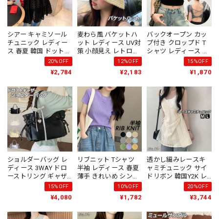
シアー キャミソール
麦わら風 バケットハ
バックオープン カッ
チュニック レディー
ット レディース UV対
プ付き クロップド T
ス 春夏 韓国 ドット柄
策 小顔見え レトロ配
シャツ レディース 韓
チュール レイヤード
色 春夏 折りたたみ帽
国 ストリート Y2K 背
20%OFF
12%OFF
15%OFF
重ね着 透け感 ティア
子 [LS-CGH011]
中あき トップス [LS-
¥2,784
¥2,183
¥1,870
ード フリル Aライン
CGT107]
トップス 体型カバー
カジュアル [LS-
CGT110]
ショルダーバッグ レ
リブニット Tシャツ
透かし編みレースキ
ディース 3WAY ドロ
半袖 レディース 春夏
ャミチュニック サイ
ーストリング ギャザ
薄手 きれいめ シンプ
ドリボン 韓国Y2K レ
ー バッグ フェイクレ
ル 大人 カジュアル 伸
イヤードトップス
15%OFF
10%OFF
20%OFF
ザー リボンチャーム
縮性 無地 ニット リブ
[LS-CGT104]
¥4,080
¥1,782
¥3,744
肩掛け 斜め掛け 手提
編み コンパクト ニッ
げ 大容量 韓国風 フェ
トソー 大人可愛い 大
ミニン カジュアル 軽
人女子 [LS-CGT077]