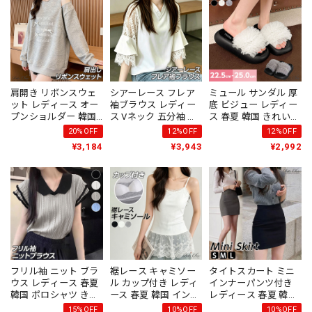
量 お出かけ [LS-
CGB048]
肩開き リボンスウェ
シアーレース フレア
ミュール サンダル 厚
ット レディース オー
袖ブラウス レディー
底 ビジュー レディー
プンショルダー 韓国
ス Vネック 五分袖 韓
ス 春夏 韓国 きれいめ
ストリート ビッグシ
国 きれいめ 体型カバ
大人 かわいい フェミ
20%OFF
12%OFF
12%OFF
ルエット 体型カバー
ー [LS-CGT100]
ニン 履きやすい 歩き
¥3,184
¥3,943
¥2,992
[LS-CGT101]
やすい 華やか 安定感
カジュアル 大人可愛
い 大人女子 [LS-
CGS053]
フリル袖 ニット ブラ
裾レース キャミソー
タイトスカート ミニ
ウス レディース 春夏
ル カップ付き レディ
インナーパンツ付き
韓国 ポロシャツ きれ
ース 春夏 韓国 インナ
レディース 春夏 韓国
いめ 大人 フェミニン
ー トップス きれいめ
通勤 ビジネス オフィ
15%OFF
10%OFF
10%OFF