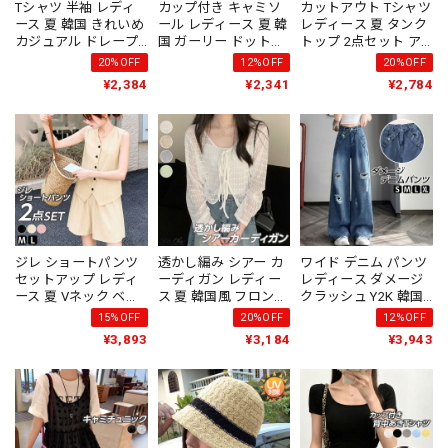
Tシャツ 半袖 レディ
カップ付き キャミソ
カットアウト Tシャツ
ース 夏 韓国 きれいめ
ール レディース 夏 韓
レディース 夏 タンク
カジュアル ドレープ
国 ガーリー ドット柄
トップ 2点セット ア
ネック ワンショルダ
レース 胸元ギャザー
シンメトリー クロッ
20%OFF
12%OFF
20%OFF
ー風 サイドギャザー
フロントリボン 2WAY
プド丈 半袖 グラフィ
¥2,384
¥2,341
¥2,784
タイト カットソー ス
ホルターネック風 ク
ック レイヤード トッ
トレッチ 細見え 華奢
ロスストラップ ブラ
プス 肌見せ 細見え 韓
見え 無地 肌見せ デー
トップ インナーいら
国 ストリート Y2K モ
ト 高見え [LS-
ず 華奢見え スリムフ
ード ダンス 衣装 ライ
CGT147]
ィット 大人可愛い デ
ブ フェス [LS-
ート カフェ お出かけ
CGT140]
[LS-CGT142]
ジレ ショートパンツ
透かし編み シアー カ
ワイド デニム パンツ
セットアップ レディ
ーディガン レディー
レディース ダメージ
ース 夏 Vネック ベス
ス 夏 韓国風 フロント
クラッシュ Y2K 韓国
ト ノーカラー リネン
リボン ショート丈 長
風 ハイウエスト ウエ
15%OFF
20%OFF
12%OFF
ライク シングルボタ
袖 サマーニット レー
ストクロス アシメ 変
¥3,893
¥3,184
¥3,943
ン ワイド パンツ ウエ
ス 羽織り 透け感 冷房
形 ジーンズ ストレー
ストゴム 韓国風 きれ
対策 日よけ 細見え フ
ト 脚長 細見え 体型カ
いめ 大人 カジュアル
レンチガーリー バレ
バー ストリート [LS-
通勤 体型カバー 着回
エコア [LS-CGT123]
CGP033]
し [LS-CGX011]