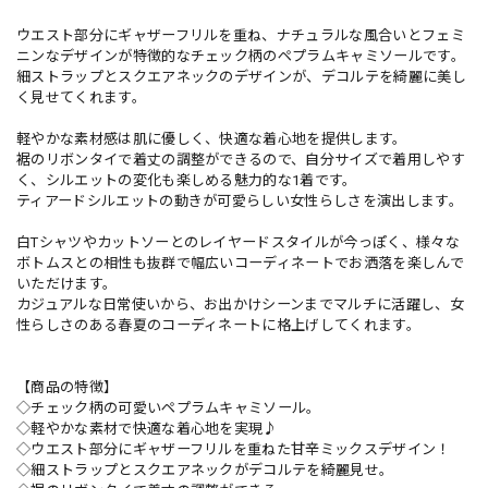
ウエスト部分にギャザーフリルを重ね、ナチュラルな風合いとフェミ
ニンなデザインが特徴的なチェック柄のペプラムキャミソールです。
細ストラップとスクエアネックのデザインが、デコルテを綺麗に美し
く見せてくれます。
軽やかな素材感は肌に優しく、快適な着心地を提供します。
裾のリボンタイで着丈の調整ができるので、自分サイズで着用しやす
く、シルエットの変化も楽しめる魅力的な1着です。
ティアードシルエットの動きが可愛らしい女性らしさを演出します。
白Tシャツやカットソーとのレイヤードスタイルが今っぽく、様々な
ボトムスとの相性も抜群で幅広いコーディネートでお洒落を楽しんで
いただけます。
カジュアルな日常使いから、お出かけシーンまでマルチに活躍し、女
性らしさのある春夏のコーディネートに格上げしてくれます。
【商品の特徴】
◇チェック柄の可愛いペプラムキャミソール。
◇軽やかな素材で快適な着心地を実現♪
◇ウエスト部分にギャザーフリルを重ねた甘辛ミックスデザイン！
◇細ストラップとスクエアネックがデコルテを綺麗見せ。