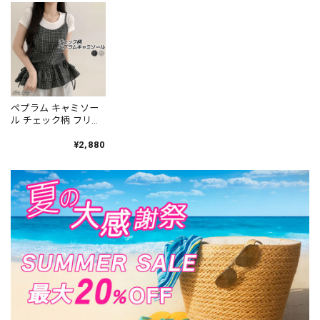
伸縮性 着回し 冷房対
ェミニン カジュアル
ル 重ね着 トップス
策 デート [LS-
インナー デート お出
[LS-CGT155]
CGT152]
かけ トップス [LS-
CGT154]
ペプラム キャミソー
ル チェック柄 フリル
レディース 春夏 韓国
ティアード ビスチェ
¥2,880
きれいめ 大人 かわい
い フェミニン ガーリ
ー サイドリボン レイ
ヤード 重ね着 ギャザ
ーフリル 大人可愛い
大人女子 [LS-CGT096]