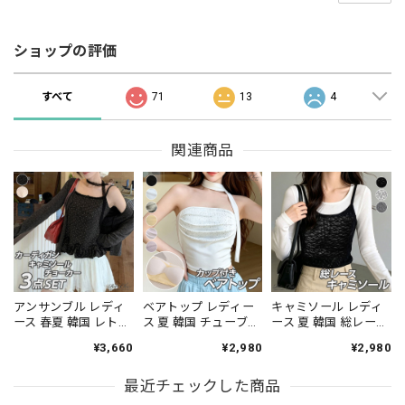
ショップの評価
すべて
71
13
4
関連商品
アンサンブル レディ
ベアトップ レディー
キャミソール レディ
ース 春夏 韓国 レトロ
ス 夏 韓国 チューブト
ース 夏 韓国 総レース
ガーリー 3点セット
ップ カップ付き ライ
シアー 花柄 レイヤー
¥3,660
¥2,980
¥2,980
カーディガン キャミ
ンストーン スカーフ
ド ビスチェ風 タイト
ソール レース チョー
付き ギャザー ショー
細見え チラ見せ イン
カー付き ドット柄 フ
最近チェックした商品
ト丈 肌見せ へそ出し
ナー 透け感 フェミニ
リル ショート丈 長袖
ワンホン きれいめ フ
ン きれいめ カジュア