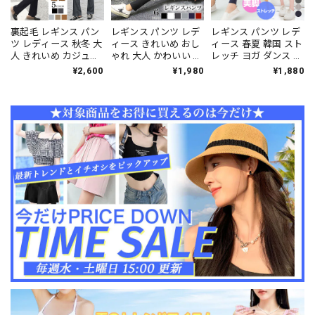
裏起毛 レギンス パン
レギンス パンツ レデ
レギンス パンツ レデ
ツ レディース 秋冬 大
ィース きれいめ おし
ィース 春夏 韓国 スト
人 きれいめ カジュア
ゃれ 大人 かわいい ス
レッチ ヨガ ダンス き
ル かわいい おしゃれ
リット ストレッチ シ
れいめ 大人 シンプル
¥2,600
¥1,980
¥1,880
防寒 セミフレア スリ
ンプル カジュアル ジ
おしゃれ スポーツ ジ
ット 選べる2タイプ
ム ヨガ スポーツ ダン
ム 伸縮性 選べる2タ
大人可愛い 大人女子
ス 大人可愛い 大人女
イプ カジュアル 大人
[LS-CCP004]
子 [LS-CCP002]
可愛い 大人女子 [LS-
CBP035]