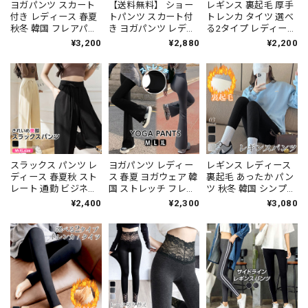
ヨガパンツ スカート
【送料無料】 ショー
レギンス 裏起毛 厚手
付き レディース 春夏
トパンツ スカート付
トレンカ タイツ 選べ
秋冬 韓国 フレアパン
き ヨガパンツ レディ
る2タイプ レディース
ツ ヨガ ダンス スポー
ース 春夏 韓国 スポー
秋冬 韓国 おしゃれ き
¥3,200
¥2,880
¥2,200
ツ 大人 きれいめ ハイ
ツ ヨガ ダンス フィッ
れいめ 大人 防寒 保温
ウエスト フィットネ
トネス ジム ジョギン
暖かい 冷え対策 イン
ス ストレッチ 伸縮性
グ 運動 ストレッチ ポ
ナー インナーパンツ
レギンス 大人可愛い
ケット付き 大人可愛
ヒップアップ ストレ
大人女子 [LS-
い 大人女子
ッチ 大人可愛い 大人
CGP006]
女子 [LW-CFI001]
スラックス パンツ レ
ヨガパンツ レディー
レギンス レディース
ディース 春夏秋 スト
ス 春夏 ヨガウェア 韓
裏起毛 あったか パン
レート 通勤 ビジネス
国 ストレッチ フレア
ツ 秋冬 韓国 シンプル
オフィス 韓国 大人 き
レギンス スポーツ 大
きれいめ 大人 おしゃ
¥2,400
¥2,300
¥3,080
れいめ カジュアル リ
人 きれいめ シンプル
れ カジュアル 防寒 保
ボンスラックス ハイ
無地 フィットネス パ
温 ウエストゴム リブ
ウエスト シンプル 大
ンツ ジム ダンス 大人
レギンス 大人可愛い
人可愛い 大人女子
可愛い 大人女子 [LS-
大人女子 [LW-
[LS-CFP031]
CFP030]
CEP014]