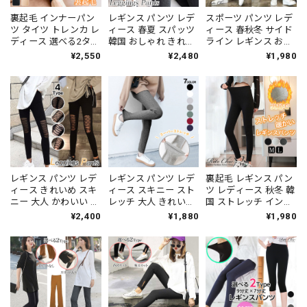
裏起毛 インナーパン
レギンス パンツ レデ
スポーツ パンツ レデ
ツ タイツ トレンカ レ
ィース 春夏 スパッツ
ィース 春秋冬 サイド
ディース 選べる2タイ
韓国 おしゃれ きれい
ライン レギンス おし
プ 防寒 保温 おしゃれ
め 大人 かわいい レー
ゃれ 大人 かわいい ル
¥2,550
¥2,480
¥1,980
暖かい 大人 きれいめ
ス切り替え 美脚 美尻
ームウェア 部屋着 ヨ
シンプル 韓国 ハイウ
ハイウエスト モダー
ガ スキニー ボトムス
エスト レギンス 大人
ル ストレッチ スキニ
大人可愛い 大人女子
可愛い 大人女子 [LW-
ー 大人可愛い 大人女
[LW-CDP010]
CEI003]
子 [LS-CEP016]
レギンス パンツ レデ
レギンス パンツ レデ
裏起毛 レギンス パン
ィース きれいめ スキ
ィース スキニー スト
ツ レディース 秋冬 韓
ニー 大人 かわいい お
レッチ 大人 きれいめ
国 ストレッチ インナ
しゃれ カジュアル ス
シンプル リブパンツ
ー シンプル 防寒 保温
¥2,400
¥1,880
¥1,980
トリート レース スト
かわいい おしゃれ 大
暖かい 大人 カジュア
レッチ 大人可愛い 大
人可愛い 大人女子
ル 部屋着 ハイウエス
人女子 [LS-CDP007]
[LS-CDP005]
ト リブレギンス 大人
可愛い 大人女子 [LW-
CCP018]