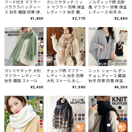
フード付き マフラー
カシミヤタッチ ニッ
ノルディック柄 北欧
バラクラバ レディー
ト マフラー 防寒 保温
風 マフラー 防寒 保温
ス 秋冬 韓国 防寒 保
レディース 秋冬 韓国
レディース 秋冬 おし
温 暖かい ネックウォ
通勤 通学 アウトドア
ゃれ きれいめ 大人 か
¥1,800
¥2,770
¥2,480
ーマー 大人 カジュア
おしゃれ 大人 きれい
わいい プレゼント ギ
ル かわいい きれいめ
め シンプル カジュア
フト クリスマス 誕生
おしゃれ アウトドア
ル 寒さ対策 ふわふわ
日 大人可愛い 大人女
ニット 大人可愛い 大
柔らかい 大人可愛い
子 [LW-CFZ030]
人女子 [LS-CGH010]
大人女子 [LS-
CGZ001]
カシミヤタッチ 大判
チェック柄 マフラー
ニット ショール ポン
マフラー レディース
レディース 秋冬 防寒
チョ レディース 韓国
秋冬 韓国 ストール 防
大判 ストール おしゃ
秋冬 防寒 防風 保温
寒 おしゃれ かわいい
れ きれいめ 大人 かわ
カーディガン おしゃ
¥2,400
¥1,980
¥4,300
大人 きれいめ カジュ
いい フェミニン ウー
れ きれいめ 羽織り ゆ
アル 通勤 通学 フリン
ルタッチ ひざ掛け 大
ったり ワイドスリー
ジ 大人可愛い 大人女
人可愛い 大人女子
ブ 体型カバー ニット
子 [LW-CBZ007]
[LW-CDZ007]
アウター 大人可愛い
大人女子 [LW-
CFZ012]