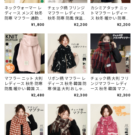
ネックウォーマー レ
チェック柄 フリンジ
カシミアタッチ ニッ
ディース メンズ 秋冬
マフラー レディース
トマフラー レディー
防寒 マフラー 通勤 通
秋冬 防寒 防風 保温
ス 秋冬 暖かい 防寒
学 きれいめ おしゃれ
暖かい リバーシブル
保温 防風 韓国 マフラ
¥1,800
¥2,200
¥2,200
大人 かわいい スヌー
おしゃれ 大人 カジュ
ー ストール 大人 シン
ド 暖かい 保温 大人可
アル 通勤 通学 プレゼ
プル 無地 厚手 通勤
愛い 大人女子 [LW-
ント ギフト 大人可愛
通学 プレゼント ギフ
CDZ017]
い 大人女子 [LW-
ト 大人可愛い 大人女
CFZ010]
子 [LW-CFZ009]
マフラー ニット 大判
リボン柄 マフラー レ
チェック柄 大判 フリ
レディース 秋冬 防寒
ディース 秋冬 韓国 防
ンジマフラー レディ
防風 暖かい 韓国 スト
寒 保温 大判 おしゃれ
ース 秋冬 韓国 マフラ
ール おしゃれ シンプ
大人 かわいい きれい
ー ストール 大人 かわ
¥2,480
¥2,300
¥2,300
ル 大人 通勤 通学 無
め 通勤 通学 暖かい
いい おしゃれ 防寒 保
地 ふわふわ 柔らかい
クリスマス プレゼン
温 カジュアル 通勤 通
チクチクしない 大人
ト ギフト 大人可愛い
学 防風 大人可愛い 大
可愛い 大人女子 [LW-
大人女子 [LW-
人女子 [LW-CEZ016]
CFZ008]
CEZ017]