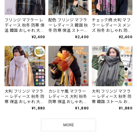
フリンジ マフラー レ
配色 フリンジ マフラ
チェック柄 大判 マフ
ディース 秋冬 防寒 保
ー レディース 韓国 秋
ラー レディース メン
温 韓国 おしゃれ 大人
冬 防寒 保温 ストール
ズ 秋冬 おしゃれ 防寒
かわいい チェック柄
チェック柄 おしゃれ
保温 大人 かわいい き
¥2,400
¥2,400
¥2,400
きれいめ 通勤 通学 大
大人 かわいい きれい
れいめ カジュアル 暖
人可愛い 大人女子
め 通勤 通学 大人可愛
かい リバーシブル 大
[LW-CDZ041]
い 大人女子 [LW-
人可愛い 大人女子
CDZ040]
[LW-CDZ039]
大判 フリンジ マフラ
カシミヤ風 マフラー
大判 フリンジ マフラ
ー レディース 秋冬 防
レディース 大判 秋冬
ー レディース 秋冬 防
寒 保温 おしゃれ 大人
防寒 保温 おしゃれ 大
寒 韓国 ストール おし
かわいい きれいめ 通
人 かわいい きれいめ
ゃれ 大人 かわいい カ
¥1,880
¥1,880
¥1,880
勤 通学 学生 フェミニ
フェミニン チェック
シミヤタッチ 通勤 通
ン 大人可愛い 大人女
柄 ストール 大人可愛
学 学生 暖かい 無地
子 [LW-CDZ025]
い 大人女子 [LW-
ひざ掛け ギフト プレ
MORE
CDZ024]
ゼント 大人可愛い 大
人女子 [LW-CDZ022]