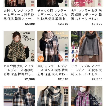
大判 フリンジ マフラ
チェック柄 マフラー
大判 マフラー 秋冬 防
ー レディース 秋冬 防
レディース メンズ 大
寒 保温 レディース 韓
寒 保温 韓国 ストール
判 防寒 保温 韓国 お
国 ストール きれいめ
おしゃれ 大人 かわい
しゃれ 大人 かわいい
おしゃれ 大人 かわい
¥2,400
¥2,300
¥2,300
い きれいめ 通勤 通学
通勤 通学 カジュアル
い カジュアル 通勤 通
ひざ掛け 羽織り 大人
フリンジ 大人可愛い
学 暖かい 大人可愛い
可愛い 大人女子 [LW-
大人女子 [LW-
大人女子 [LW-
CEZ013]
CEZ011]
CEZ010]
ヒョウ柄 大判 マフラ
大判 マフラー レディ
リバーシブル マフラ
ー レディース 春秋冬
ース メンズ 秋冬 韓国
ー レディース 秋冬 大
防寒 保温 韓国 おしゃ
防寒 保温 大人 かわい
判 ストール おしゃれ
れ 大人 かわいい アニ
い おしゃれ ボリュー
大人 かわいい 防寒 保
¥2,300
¥2,300
¥2,300
マル柄 レオパード カ
ム ふわふわ 柔らかい
温 配色 きれいめ 通勤
ジュアル 暖かい 膝掛
フリンジ ストール 大
通学 韓国 ブランケッ
け 大人可愛い 大人女
人可愛い 大人女子
ト 大人可愛い 大人女
子 [LW-CEZ009]
[LW-CEZ004]
子 [LW-CDZ044]