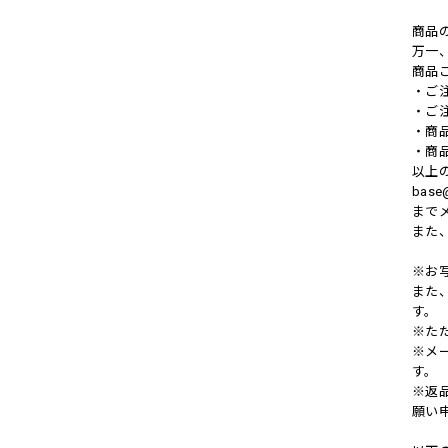
商品
万一
商品
・ご注
・ご
・商
・商
以上
base
まで
また
※お
また
す。
※た
※メ
す。
※返
願い