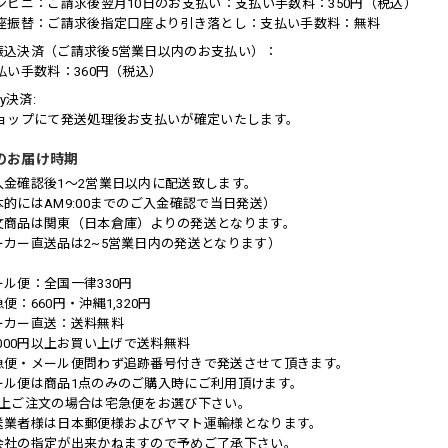
コンビニ：ご請求後翌月10日のお支払い：支払い手数料：350円（税込）
口座振替：ご請求後指定口座より引き落とし：支払い手数料：無料
振込決済（ご請求後5営業日以内のお支払い）：
払い手数料：360円（税込）
ay決済:
ショップにて発送処理後お支払いが確定いたします。
のお届け時期
入金確認後1～2営業日以内に配送致します。
本的にはAM9:00までのご入金確認で当日発送）
文商品は関東（日本倉庫）よりの発送となります。
ーカー直送品は2~5営業日内の発送となります）
ール便：全国一律330円
便：660円・沖縄1,320円
ーカー直送：送料無料
,000円以上お買い上げで送料無料
急便・メール便問わず追跡番号付きで発送させて頂きます。
ール便は商品1点のみのご購入時にご利用頂けます。
以上ご注文の場合は宅急便をお選び下さい。
送業者様は日本郵便様およびヤマト運輸様となります。
会社の指定が出来かねますので予めご了承下さい。