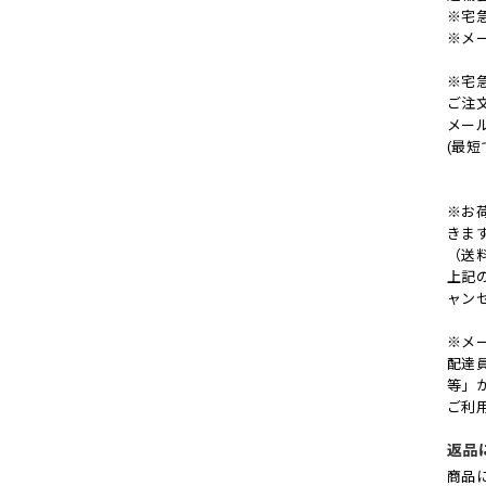
※宅
※メ
※宅
ご注
メー
(最
※お
きま
（送
上記
ャン
※メ
配達
等」
ご利
返品
商品