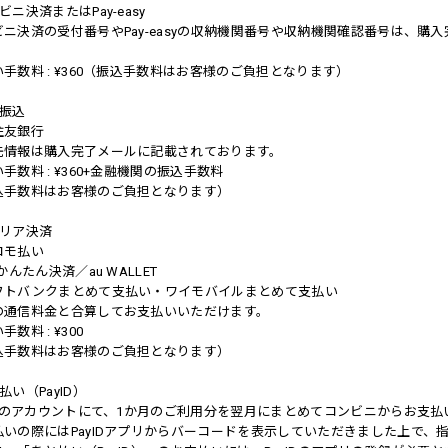
ビニ決済またはPay-easy
ビニ決済の受付番号やPay-easyの収納機関番号や収納機関確認番号は、
手数料 : ¥360（振込手数料はお客様のご負担となります）
行振込
住友銀行
先情報は購入完了メールに記載されております。
手数料 : ¥360+金融機関の振込手数料
込手数料はお客様のご負担となります）
ャリア決済
コモ払い
 かんたん決済／au WALLET
フトバンクまとめて支払い・ワイモバイルまとめて支払い
の通信料金と合算してお支払いいただけます。
手数料 : ¥300
込手数料はお客様のご負担となります）
払い（PayID）
yIDのアカウントにて、1か月のご利用分を翌月にまとめてコンビニからお支
払いの際にはPayIDアプリからバーコードを表示していただきました上で、