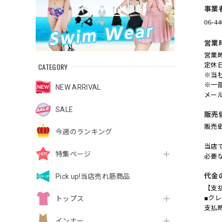
事業
営業
営業時
CATEGORY
定休
※当
※一
NEW ARRIVAL
メー
SALE
販売
販売
今週のランキング
当店
特集ページ
必要
代金
Pick up!当店売れ筋商品
【支
■ク
トップス
支払
インナー