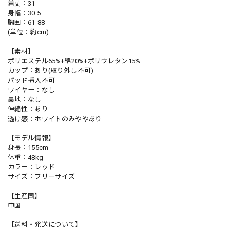
着丈：31
身幅：30.5
胸囲：61-88
(単位：約cm)
【素材】
ポリエステル65%+綿20%+ポリウレタン15%
カップ：あり(取り外し不可)
パッド挿入不可
ワイヤー：なし
裏地：なし
伸縮性：あり
透け感：ホワイトのみややあり
【モデル情報】
身長：155cm
体重：48kg
カラー：レッド
サイズ：フリーサイズ
【生産国】
中国
【送料・発送について】