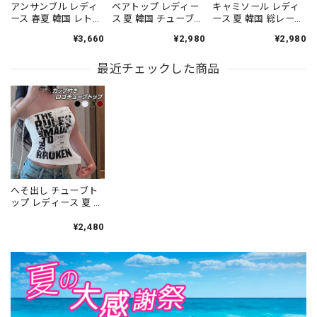
アンサンブル レディ
ベアトップ レディー
キャミソール レディ
ース 春夏 韓国 レトロ
ス 夏 韓国 チューブト
ース 夏 韓国 総レース
ガーリー 3点セット
ップ カップ付き ライ
シアー 花柄 レイヤー
¥3,660
¥2,980
¥2,980
カーディガン キャミ
ンストーン スカーフ
ド ビスチェ風 タイト
ソール レース チョー
付き ギャザー ショー
細見え チラ見せ イン
カー付き ドット柄 フ
最近チェックした商品
ト丈 肌見せ へそ出し
ナー 透け感 フェミニ
リル ショート丈 長袖
ワンホン きれいめ フ
ン きれいめ カジュア
伸縮性 着回し 冷房対
ェミニン カジュアル
ル 重ね着 トップス
策 デート [LS-
インナー デート お出
[LS-CGT155]
CGT152]
かけ トップス [LS-
CGT154]
へそ出し チューブト
ップ レディース 夏 ト
ップス ベアトップ カ
ップ付き 韓国 ストリ
¥2,480
ート Y2K 英字 ロゴ ダ
ンス 衣装 ビスチェ ギ
ャル 地雷系 インナー
[LS-CGT116]