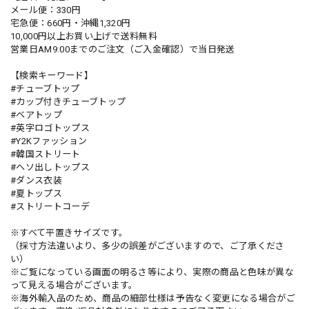
メール便：330円
宅急便：660円・沖縄1,320円
10,000円以上お買い上げで送料無料
営業日AM9:00までのご注文（ご入金確認）で当日発送
【検索キーワード】
#チューブトップ
#カップ付きチューブトップ
#ベアトップ
#英字ロゴトップス
#Y2Kファッション
#韓国ストリート
#ヘソ出しトップス
#ダンス衣装
#夏トップス
#ストリートコーデ
※すべて平置きサイズです。
（採寸方法違いより、多少の誤差がございますので、ご了承くださ
い）
※ご覧になっている画面の明るさ等により、実際の商品と色味が異な
って見える場合がございます。
※海外輸入品のため、商品の細部仕様は予告なく変更になる場合がご