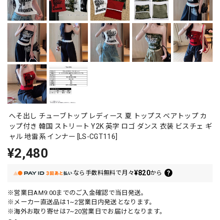
へそ出し チューブトップ レディース 夏 トップス ベアトップ カ
ップ付き 韓国 ストリート Y2K 英字 ロゴ ダンス 衣装 ビスチェ ギ
ャル 地雷系 インナー [LS-CGT116]
¥2,480
¥820
なら
手数料無料で
月々
から
※営業日AM9:00までのご入金確認で当日発送。
※メーカー直送品は1~2営業日内発送となります。
※海外お取り寄せは7~20営業日でお届けとなります。