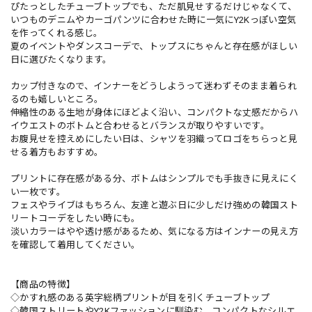
ぴたっとしたチューブトップでも、ただ肌見せするだけじゃなくて、
いつものデニムやカーゴパンツに合わせた時に一気にY2Kっぽい空気
を作ってくれる感じ。
夏のイベントやダンスコーデで、トップスにちゃんと存在感がほしい
日に選びたくなります。
カップ付きなので、インナーをどうしようって迷わずそのまま着られ
るのも嬉しいところ。
伸縮性のある生地が身体にほどよく沿い、コンパクトな丈感だからハ
イウエストのボトムと合わせるとバランスが取りやすいです。
お腹見せを控えめにしたい日は、シャツを羽織ってロゴをちらっと見
せる着方もおすすめ。
プリントに存在感がある分、ボトムはシンプルでも手抜きに見えにく
い一枚です。
フェスやライブはもちろん、友達と遊ぶ日に少しだけ強めの韓国スト
リートコーデをしたい時にも。
淡いカラーはやや透け感があるため、気になる方はインナーの見え方
を確認して着用してください。
【商品の特徴】
◇かすれ感のある英字総柄プリントが目を引くチューブトップ
◇韓国ストリートやY2Kファッションに馴染む、コンパクトなシルエ