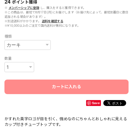
24
ポイント
獲得
※
メンバーシップに登録
し、購入をすると獲得できます。
※この商品は、最短で8月17日(月)にお届けします（お届け先によって、最短到着日に数日
追加される場合があります）。
※別途送料がかかります。
送料を確認する
※¥10,000以上のご注文で国内送料が無料になります。
種類
数量
カートに入れる
Save
かすれた英字ロゴが目を引く、強めなのにちゃんとおしゃれに見える
カップ付きチューブトップです。