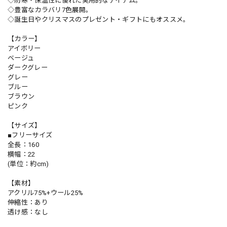
◇防寒・保温性に優れた実用的なアイテム。
◇豊富なカラバリ7色展開。
◇誕生日やクリスマスのプレゼント・ギフトにもオススメ。
【カラー】
アイボリー
ベージュ
ダークグレー
グレー
ブルー
ブラウン
ピンク
【サイズ】
■フリーサイズ
全長：160
横幅：22
(単位：約cm)
【素材】
アクリル75%+ウール25%
伸縮性：あり
透け感：なし