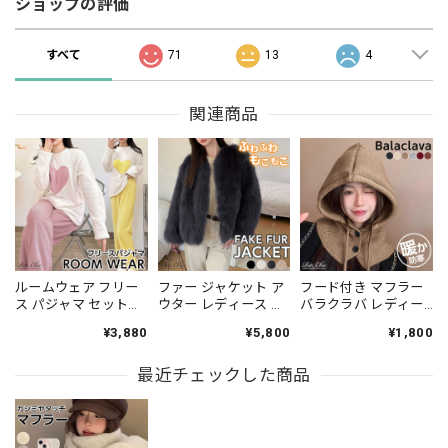
ショップの評価
すべて
71
13
4
関連商品
ルームウェア フリー
ファー ジャケット ア
フード付き マフラー
ス パジャマ セットア
ウター レディース 秋
バラクラバ レディー
ップ レディース 秋冬
冬 韓国 エコファー ふ
ス 秋冬 韓国 防寒 保
¥3,880
¥5,800
¥1,800
韓国 部屋着 大人 かわ
わふわ もこもこ きれ
温 暖かい ネックウォ
いい おしゃれ ハート
いめ 大人 防寒 保温
ーマー 大人 カジュア
柄 ゆったり リラック
最近チェックした商品
上品 フォーマル パー
ル かわいい きれいめ
ス 長袖パジャマ ふわ
ティー ゆったり ノー
おしゃれ アウトドア
ふわ もこもこ 大人可
カラー ブルゾン 大人
ニット 大人可愛い 大
愛い 大人女子 [LS-
可愛い 大人女子 [LS-
人女子 [LS-CGH010]
CGZ002]
CGJ005]