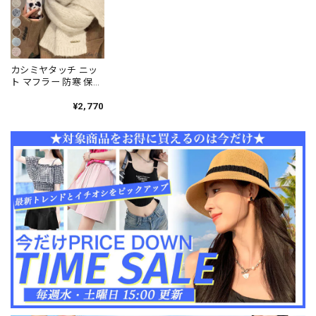
カシミヤタッチ ニッ
ト マフラー 防寒 保温
レディース 秋冬 韓国
通勤 通学 アウトドア
¥2,770
おしゃれ 大人 きれい
め シンプル カジュア
ル 寒さ対策 ふわふわ
柔らかい 大人可愛い
大人女子 [LS-
CGZ001]