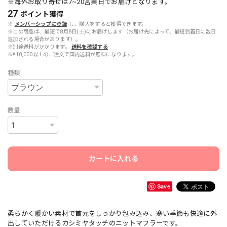
※海外お取り寄せは7~20営業日でお届けとなります。
27
ポイント
獲得
※
メンバーシップに登録
し、購入をすると獲得できます。
※この商品は、最短で8月8日(土)にお届けします（お届け先によって、最短到着日に数日
追加される場合があります）。
※別途送料がかかります。
送料を確認する
※¥10,000以上のご注文で国内送料が無料になります。
種類
数量
カートに入れる
Save
柔らかく暖かい素材で首元をしっかり包み込み、寒い季節も快適に外
出していただけるカシミヤタッチのニットマフラーです。