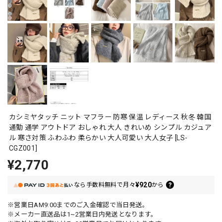
カシミヤタッチ ニット マフラー 防寒 保温 レディース 秋冬 韓国
通勤 通学 アウトドア おしゃれ 大人 きれいめ シンプル カジュア
ル 寒さ対策 ふわふわ 柔らかい 大人可愛い 大人女子 [LS-
CGZ001]
¥2,770
¥920
なら
手数料無料で
月々
から
※営業日AM9:00までのご入金確認で当日発送。
※メーカー直送品は1~2営業日内発送となります。