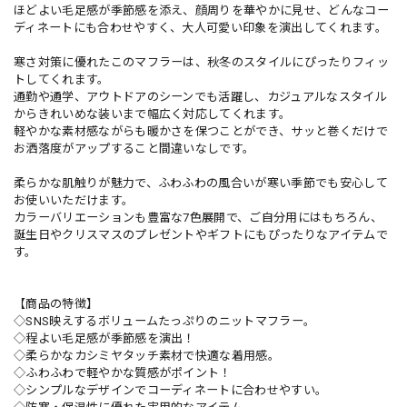
ほどよい毛足感が季節感を添え、顔周りを華やかに見せ、どんなコー
ディネートにも合わせやすく、大人可愛い印象を演出してくれます。
寒さ対策に優れたこのマフラーは、秋冬のスタイルにぴったりフィッ
トしてくれます。
通勤や通学、アウトドアのシーンでも活躍し、カジュアルなスタイル
からきれいめな装いまで幅広く対応してくれます。
軽やかな素材感ながらも暖かさを保つことができ、サッと巻くだけで
お洒落度がアップすること間違いなしです。
柔らかな肌触りが魅力で、ふわふわの風合いが寒い季節でも安心して
お使いいただけます。
カラーバリエーションも豊富な7色展開で、ご自分用にはもちろん、
誕生日やクリスマスのプレゼントやギフトにもぴったりなアイテムで
す。
【商品の特徴】
◇SNS映えするボリュームたっぷりのニットマフラー。
◇程よい毛足感が季節感を演出！
◇柔らかなカシミヤタッチ素材で快適な着用感。
◇ふわふわで軽やかな質感がポイント！
◇シンプルなデザインでコーディネートに合わせやすい。