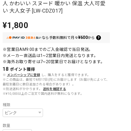
人 かわいい スヌード 暖かい 保温 大人可愛
い 大人女子 [LW-CDZ017]
¥1,800
¥600
なら
手数料無料で
月々
から
※営業日AM9:00までのご入金確認で当日発送。
※メーカー直送品は1~2営業日内発送となります。
※海外お取り寄せは7~20営業日でお届けとなります。
18
ポイント
獲得
※
メンバーシップに登録
し、購入をすると獲得できます。
※この商品は、最短で8月17日(月)にお届けします（お届け先によって、
最短到着日に数日追加される場合があります）。
※別途送料がかかります。
送料を確認する
※¥10,000以上のご注文で国内送料が無料になります。
種類
数量