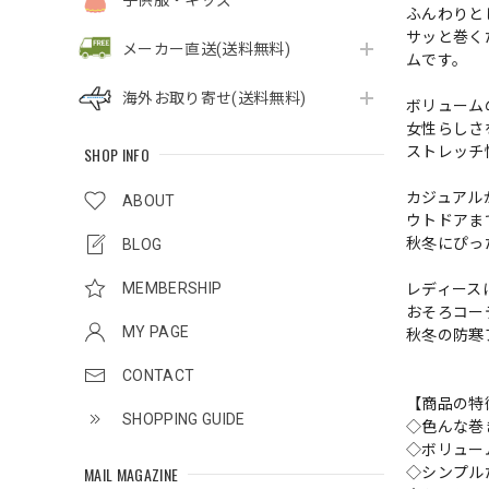
子供服・キッズ
ふんわりと
サッと巻く
メーカー直送(送料無料)
ムです。
海外お取り寄せ(送料無料)
ボリューム
女性らしさ
SHOP INFO
ストレッチ
カジュアル
ABOUT
ウトドアま
秋冬にぴっ
BLOG
MEMBERSHIP
レディース
おそろコー
MY PAGE
秋冬の防寒
CONTACT
【商品の特
SHOPPING GUIDE
◇色んな巻
◇ボリュー
MAIL MAGAZINE
◇シンプル