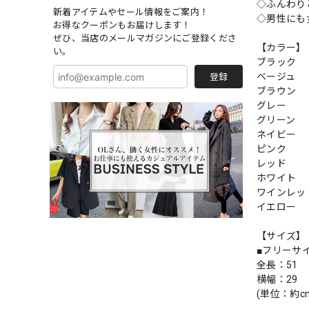
◇ふんわり
新着アイテムやセール情報をご案内！
◇男性にも
お得なクーポンもお届けします！
ぜひ、当店のメールマガジンにご登録くださ
【カラー】
い。
ブラック
ベージュ
登録
ブラウン
グレー
グリーン
ネイビー
ピンク
レッド
ホワイト
ワインレッ
イエロー
【サイズ】
■フリーサ
全長：51
横幅：29
(単位：約c