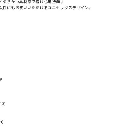
と柔らかい素材感で着け心地抜群♪
女性にもお使いいただけるユニセックスデザイン。
ド
イズ
m)