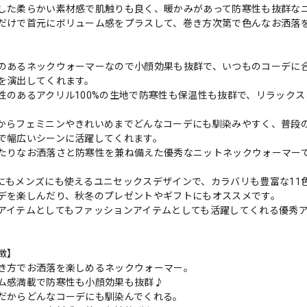
した柔らかい素材感で肌触りも良く、暖かみがあって防寒性も抜群な
だけで首元にボリューム感をプラスして、巻き方次第で色んなお洒落
のあるネックウォーマーなので小顔効果も抜群で、いつものコーデに
を演出してくれます。
性のあるアクリル100%の生地で防寒性も保温性も抜群で、リラック
からフェミニンやきれいめまでどんなコーデにも馴染みやすく、普段
で幅広いシーンに活躍してくれます。
たりなお洒落さと防寒性を兼ね備えた優秀なニットネックウォーマー
にもメンズにも使えるユニセックスデザインで、カラバリも豊富な11
デを楽しんだり、秋冬のプレゼントやギフトにもオススメです。
アイテムとしてもファッションアイテムとしても活躍してくれる優秀
徴】
き方でお洒落を楽しめるネックウォーマー。
ム感満載で防寒性も小顔効果も抜群♪
だからどんなコーデにも馴染んでくれる。