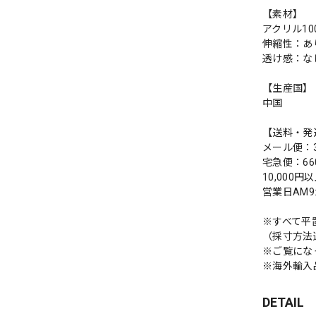
【素材】
アクリル10
伸縮性：あ
透け感：な
【生産国】
中国
【送料・発
メール便：3
宅急便：66
10,000
営業日AM
※すべて平
（採寸方法
※ご覧にな
※海外輸入
DETAIL