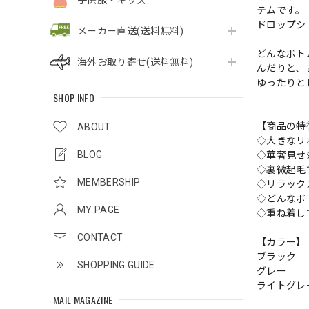
子供服・キッズ
テムです。
ドロップシ
メーカー直送(送料無料)
どんなボト
海外お取り寄せ(送料無料)
んだりと、
ゆったりと
SHOP INFO
【商品の特
ABOUT
◇大きなリ
BLOG
◇華奢見せ
◇裏微起毛
MEMBERSHIP
◇リラック
◇どんなボ
MY PAGE
◇重ね着し
CONTACT
【カラー】
ブラック
SHOPPING GUIDE
グレー
ライトグレ
MAIL MAGAZINE