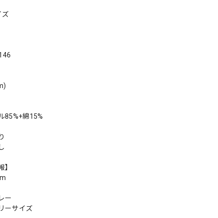
イズ
146
m)
85%+綿15%
り
し
報】
cm
レー
リーサイズ