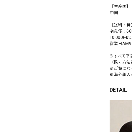
【生産国】
中国
【送料・発
宅急便：66
10,000
営業日AM
※すべて平
（採寸方法
※ご覧にな
※海外輸入
DETAIL