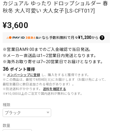
カジュアル ゆったり ドロップショルダー 春
秋冬 大人可愛い 大人女子 [LS-CFT017]
¥3,600
¥1,200
なら
手数料無料で
月々
から
※営業日AM9:00までのご入金確認で当日発送。
※メーカー直送品は1~2営業日内発送となります。
※海外お取り寄せは7~20営業日でお届けとなります。
36
ポイント
獲得
※
メンバーシップに登録
し、購入をすると獲得できます。
※この商品は、最短で8月8日(土)にお届けします（お届け先によって、
最短到着日に数日追加される場合があります）。
※別途送料がかかります。
送料を確認する
※¥10,000以上のご注文で国内送料が無料になります。
種類
数量