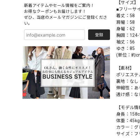
【サイズ】
新着アイテムやセール情報をご案内！
■フリーサ
お得なクーポンもお届けします！
着丈：58
ぜひ、当店のメールマガジンにご登録くださ
肩幅：58
い。
身幅：62
登録
胸囲：124-
袖丈：56
ゆき：85
(単位：約c
【素材】
ポリエステル
裏地：なし
伸縮性：あ
透け感：な
【モデル情
身長：158
体重：45kg
カラー：グ
サイズ：フ