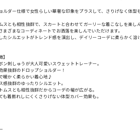
ョルダー仕様で女性らしい華奢な印象をプラスして、さりげなく体型
ムスとも相性抜群で、スカートと合わせてガーリーな着こなしを楽し
さまざまなコーディネートでお洒落を楽しんでいただけます。
したシルエットがトレンド感を演出し、デイリーコーデに柔らかく溶
徴】
ボン刺しゅうが大人可愛いスウェットトレーナー。
効果抜群のドロップショルダー！
で暖かく柔らかい着心地♪
ス感抜群のゆったりシルエット。
トムスとも相性抜群だからコーデの幅が広がる。
ても着膨れしにくくさりげない体型カバー効果も。
ー