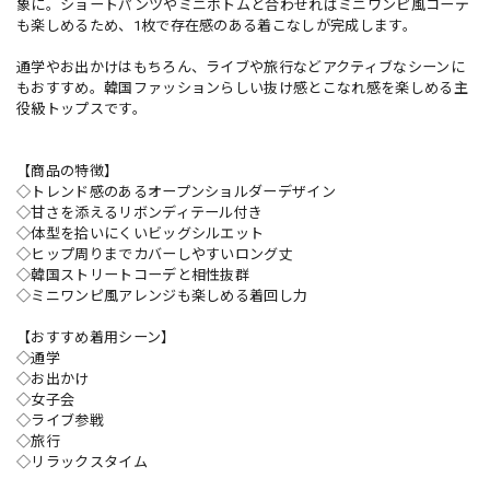
象に。ショートパンツやミニボトムと合わせればミニワンピ風コーデ
も楽しめるため、1枚で存在感のある着こなしが完成します。
通学やお出かけはもちろん、ライブや旅行などアクティブなシーンに
もおすすめ。韓国ファッションらしい抜け感とこなれ感を楽しめる主
役級トップスです。
【商品の特徴】
◇トレンド感のあるオープンショルダーデザイン
◇甘さを添えるリボンディテール付き
◇体型を拾いにくいビッグシルエット
◇ヒップ周りまでカバーしやすいロング丈
◇韓国ストリートコーデと相性抜群
◇ミニワンピ風アレンジも楽しめる着回し力
【おすすめ着用シーン】
◇通学
◇お出かけ
◇女子会
◇ライブ参戦
◇旅行
◇リラックスタイム