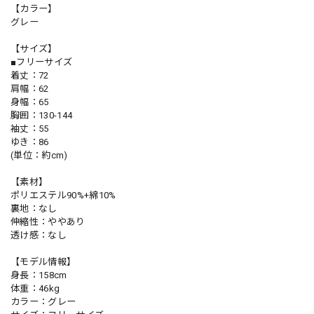
【カラー】
グレー
【サイズ】
■フリーサイズ
着丈：72
肩幅：62
身幅：65
胸囲：130-144
袖丈：55
ゆき：86
(単位：約cm)
【素材】
ポリエステル90%+綿10%
裏地：なし
伸縮性：ややあり
透け感：なし
【モデル情報】
身長：158cm
体重：46kg
カラー：グレー