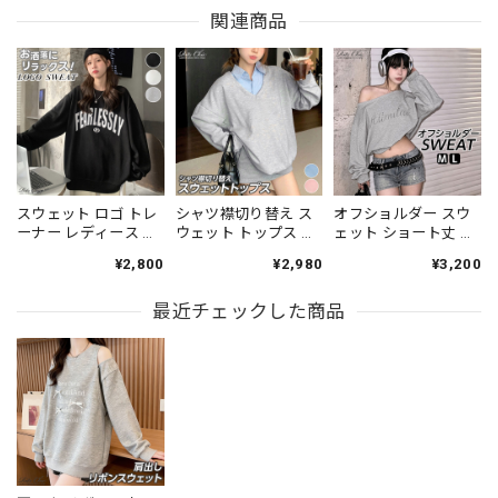
関連商品
スウェット ロゴ トレ
シャツ襟切り替え ス
オフショルダー スウ
ーナー レディース 春
ウェット トップス レ
ェット ショート丈 ト
秋 トップス ストリー
ディース 春秋 韓国 レ
ップス レディース 春
¥2,800
¥2,980
¥3,200
ト 大人 かわいい おし
イヤード風 きれいめ
秋 韓国 ストリート 原
ゃれ カジュアル きれ
大人 カジュアル おし
宿系 アメカジ おしゃ
いめ オーバーサイズ
最近チェックした商品
ゃれ 重ね着 Vネック
れ 大人 カジュアル ロ
大きめ BF風 大人可愛
プルオーバー 大人可
ゴトップス へそ出し
い 大人女子 [LS-
愛い 大人女子 [LS-
ワンショルダー 大人
CDT040]
CGT003]
可愛い 大人女子 [LS-
CGT068]