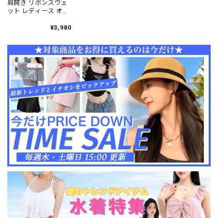
肩開き リボンスウェ
ット レディース オー
プンショルダー 韓国
ストリート ビッグシ
¥3,980
ルエット 体型カバー
[LS-CGT101]