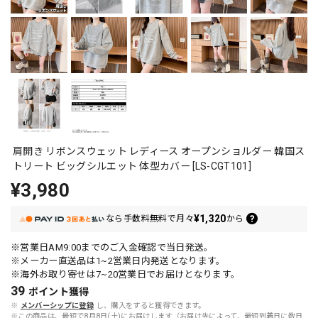
肩開き リボンスウェット レディース オープンショルダー 韓国ス
トリート ビッグシルエット 体型カバー [LS-CGT101]
¥3,980
¥1,320
なら
手数料無料で
月々
から
※営業日AM9:00までのご入金確認で当日発送。
※メーカー直送品は1~2営業日内発送となります。
※海外お取り寄せは7~20営業日でお届けとなります。
39
ポイント
獲得
※
メンバーシップに登録
し、購入をすると獲得できます。
※この商品は、最短で8月8日(土)にお届けします（お届け先によって、最短到着日に数日