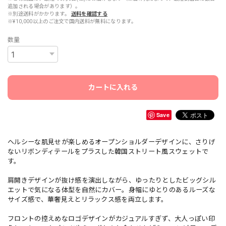
追加される場合があります）。
※別途送料がかかります。
送料を確認する
※¥10,000以上のご注文で国内送料が無料になります。
数量
カートに入れる
Save
ヘルシーな肌見せが楽しめるオープンショルダーデザインに、さりげ
ないリボンディテールをプラスした韓国ストリート風スウェットで
す。
肩開きデザインが抜け感を演出しながら、ゆったりとしたビッグシル
エットで気になる体型を自然にカバー。身幅にゆとりのあるルーズな
サイズ感で、華奢見えとリラックス感を両立します。
フロントの控えめなロゴデザインがカジュアルすぎず、大人っぽい印