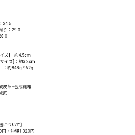
34.5
り：29.0
8.0
)
イズ]：約4.5cm
サイズ]：約3.2cm
：約848g-962g
成皮革+合成繊維
成底
送について】
0円・沖縄1,320円