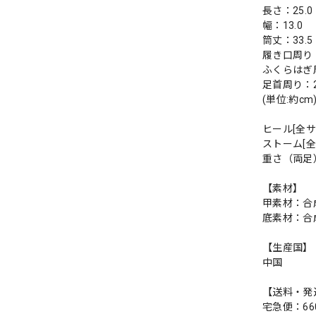
長さ：25.0
幅：13.0
筒丈：33.5
履き口周り：
ふくらはぎ周
足首周り：2
(単位:約cm
ヒール[全サ
ストーム[全
重さ（両足）
【素材】
甲素材：合
底素材：合
【生産国】
中国
【送料・発
宅急便：66