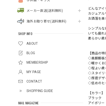
子供服・キッズ
どんなアイ
メーカー直送(送料無料)
カジュアル
お洒落を楽
海外お取り寄せ(送料無料)
シンプルな
SHOP INFO
いても疲れ
柔らかい素
ABOUT
BLOG
【商品の特
◇美脚脚長
MEMBERSHIP
◇暖かくお
◇程よい柔
MY PAGE
◇スタイリ
◇厚底デザ
CONTACT
◇低めのヒ
SHOPPING GUIDE
【カラー】
ブラック
MAIL MAGAZINE
アイボリー