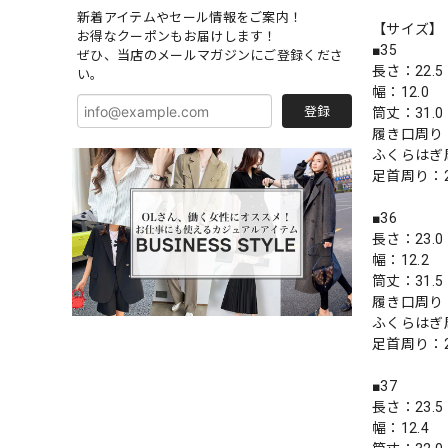
新着アイテムやセール情報をご案内！
【サイズ】
お得なクーポンもお届けします！
■35
ぜひ、当店のメールマガジンにご登録くださ
長さ：22.5
い。
幅：12.0
登録
筒丈：31.0
履き口周り：
ふくらはぎ周
足首周り：2
■36
長さ：23.0
幅：12.2
筒丈：31.5
履き口周り：
ふくらはぎ周
足首周り：2
■37
長さ：23.5
幅：12.4