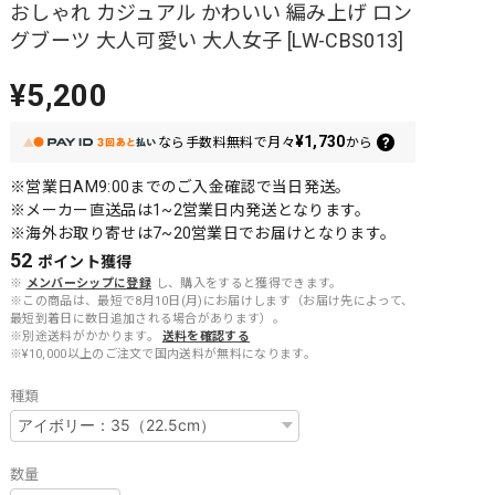
おしゃれ カジュアル かわいい 編み上げ ロン
グブーツ 大人可愛い 大人女子 [LW-CBS013]
¥5,200
¥1,730
なら
手数料無料で
月々
から
※営業日AM9:00までのご入金確認で当日発送。
※メーカー直送品は1~2営業日内発送となります。
※海外お取り寄せは7~20営業日でお届けとなります。
52
ポイント
獲得
※
メンバーシップに登録
し、購入をすると獲得できます。
※この商品は、最短で8月10日(月)にお届けします（お届け先によって、
最短到着日に数日追加される場合があります）。
※別途送料がかかります。
送料を確認する
※¥10,000以上のご注文で国内送料が無料になります。
種類
数量