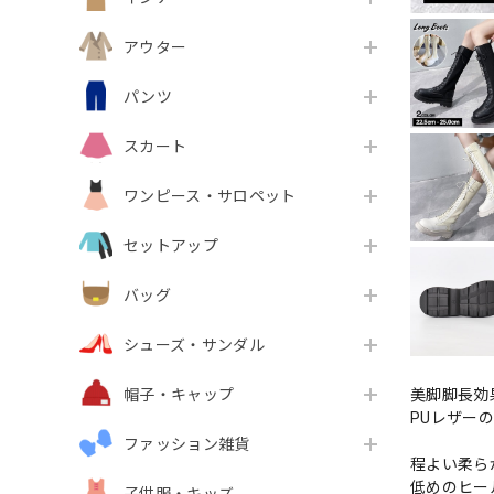
アウター
パンツ
スカート
ワンピース・サロペット
セットアップ
バッグ
シューズ・サンダル
美脚脚長効
帽子・キャップ
PUレザー
ファッション雑貨
程よい柔ら
低めのヒー