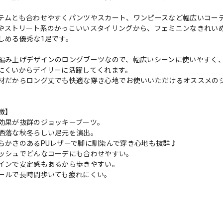
テムとも合わせやすくパンツやスカート、ワンピースなど幅広いコー
やストリート系のかっこいいスタイリングから、フェミニンなきれい
しめる優秀な1足です。
編み上げデザインのロングブーツなので、幅広いシーンに使いやすく
にくいからデイリーに活躍してくれます。
材だからロング丈でも快適な穿き心地でお使いいただけるオススメの
徴】
効果が抜群のジョッキーブーツ。
洒落な秋冬らしい足元を演出。
らかさのあるPUレザーで脚に馴染んで穿き心地も抜群♪
ッシュでどんなコーデにも合わせやすい。
インで安定感もあるから歩きやすい。
ールで長時間歩いても疲れにくい。