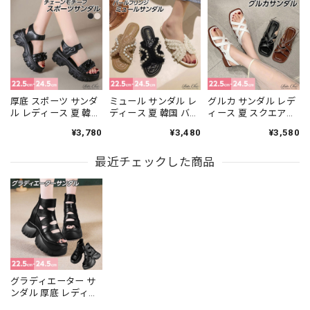
厚底 スポーツ サンダ
ミュール サンダル レ
グルカ サンダル レデ
ル レディース 夏 韓国
ディース 夏 韓国 バレ
ィース 夏 スクエアト
ストリート チェーン
エコア パール クロス
ゥ クロスベルト バッ
¥3,780
¥3,480
¥3,580
モチーフ スポサン ト
ベルト ツイード風 フ
クストラップ ローヒ
ラックソール マジッ
リンジ フラット ロー
ール フラット 合皮 歩
クテープ ボリューム
最近チェックした商品
ヒール ぺたんこ キル
きやすい 楽ちん きれ
ソール 軽量 歩きやす
ティングインソール
いめ カジュアル ナチ
い 疲れにくい 脚長 美
楽ちん 高見え きれい
ュラル 通勤 旅行 [LS-
脚 高見え ライブ フェ
め カジュアル リゾー
CGS080]
ス [LS-CGS070]
ト [LS-CGS079]
グラディエーター サ
ンダル 厚底 レディー
ス 春夏 韓国 ショート