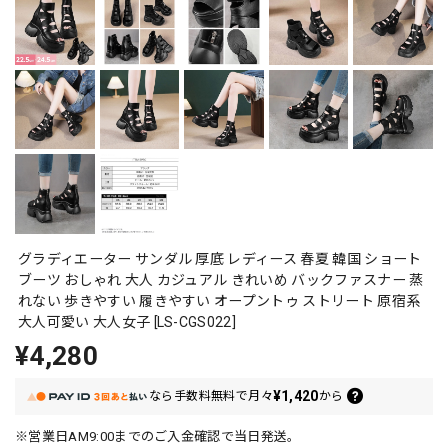
グラディエーター サンダル 厚底 レディース 春夏 韓国 ショート
ブーツ おしゃれ 大人 カジュアル きれいめ バックファスナー 蒸
れない 歩きやすい 履きやすい オープントゥ ストリート 原宿系
大人可愛い 大人女子 [LS-CGS022]
¥4,280
¥1,420
なら
手数料無料で
月々
から
※営業日AM9:00までのご入金確認で当日発送。