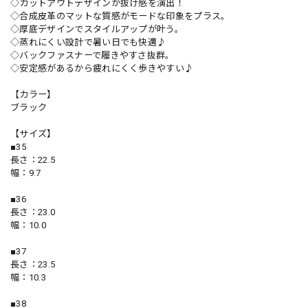
◇カットアウトデザインが抜け感を演出！
◇合成皮革のマットな質感がモードな印象をプラス。
◇厚底デザインでスタイルアップが叶う。
◇蒸れにくい設計で暑い日でも快適♪
◇バックファスナーで履きやすさ抜群。
◇安定感があるから疲れにくく歩きやすい♪
【カラー】
ブラック
【サイズ】
■35
長さ：22.5
幅：9.7
■36
長さ：23.0
幅：10.0
■37
長さ：23.5
幅：10.3
■38