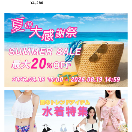
ブーツ おしゃれ 大人
¥4,280
カジュアル きれいめ
バックファスナー 蒸
れない 歩きやすい 履
きやすい オープント
ゥ ストリート 原宿系
大人可愛い 大人女子
[LS-CGS022]