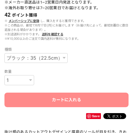
※メーカー直送品は1~2営業日内発送となります。
※海外お取り寄せは7~20営業日でお届けとなります。
42
ポイント
獲得
※
メンバーシップに登録
し、購入をすると獲得できます。
※この商品は、最短で8月17日(月)にお届けします（お届け先によって、最短到着日に数日
追加される場合があります）。
※別途送料がかかります。
送料を確認する
※¥10,000以上のご注文で国内送料が無料になります。
種類
数量
カートに入れる
Save
抜け感のあるカットアウトデザインと厚底のソールが目を引き、きれ