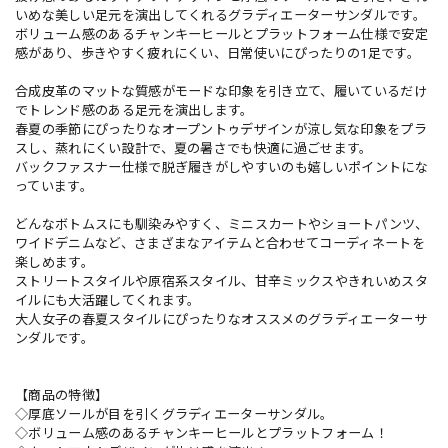
いめな美しい足元を演出してくれるグラディエーターサンダルです。
ボリューム感のあるチャンキーヒールとプラットフォーム仕様で安定
感があり、歩きやすく疲れにくい、日常使いにぴったりの1足です。
合成皮革のマットな質感がモードな印象を引き立て、履いているだけ
でトレンド感のある足元を演出します。
春夏の季節にぴったりなオープントゥデザインが涼し気な印象をプラ
スし、蒸れにくい設計で、夏の暑さでも快適に過ごせます。
バックファスナー仕様で脱ぎ履きがしやすいのも嬉しいポイントにな
っています。
どんなボトムスにも馴染みやすく、ミニスカートやショートパンツ、
ワイドデニムなど、さまざまなアイテムと合わせてコーディネートを
楽しめます。
ストリートスタイルや原宿系スタイル、甘辛ミックスやきれいめスタ
イルにも大活躍してくれます。
大人女子の春夏スタイルにぴったりなオススメのグラディエーターサ
ンダルです。
【商品の特徴】
◇厚底ソールが目を引くグラディエーターサンダル。
◇ボリューム感のあるチャンキーヒールとプラットフォーム！