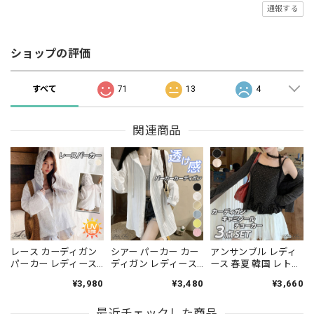
通報する
ショップの評価
すべて
71
13
4
関連商品
レース カーディガン
シアー パーカー カー
アンサンブル レディ
パーカー レディース
ディガン レディース
ース 春夏 韓国 レトロ
春夏 韓国 シアー 長袖
春夏 韓国 ストリート
ガーリー 3点セット
¥3,980
¥3,480
¥3,660
フード付き 日焼け対
薄手 フード付き ロン
カーディガン キャミ
策 紫外線対策 刺しゅ
グ丈 楊柳 シワ加工 プ
ソール レース チョー
う 花柄 総レース トッ
最近チェックした商品
リーツ調 UV対策 冷房
カー付き ドット柄 フ