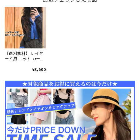
プス シースルー 薄手
対策 オーバーサイズ
リル ショート丈 長袖
羽織り 体型カバー
体型カバー 細見え シ
伸縮性 着回し 冷房対
[LS-CGT111]
ャツ 羽織り 大人 きれ
策 デート [LS-
いめ カジュアル 通勤
CGT152]
旅行 ビーチ [LS-
CGT144]
【送料無料】 レイヤ
ード風 ニット カーデ
ィガン 重ね着 レディ
ース 春秋 韓国 トップ
¥3,600
ス 羽織り きれいめ 大
人 カジュアル おしゃ
れ 切り替え 配色 長袖
ニットカーディガン
大人可愛い 大人女子