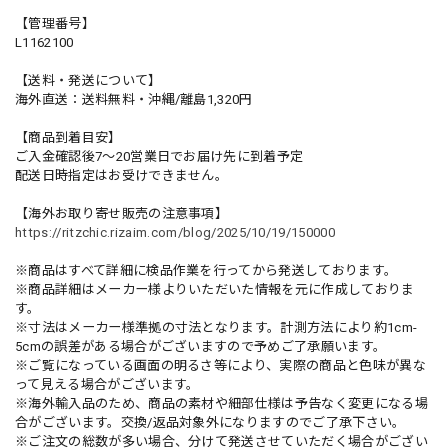
【管理番号】
L1162100
【送料・発送について】
海外直送：送料無料・沖縄/離島1,320円
【商品到着目安】
ご入金確認後7〜20営業日でお届け先に到着予定
配送日時指定はお受けできません。
【海外お取り寄せ販売の注意事項】
https://ritzchic.rizaim.com/blog/2025/10/19/150000
※商品はすべて詳細に検品作業を行ってから発送しております。
※商品詳細はメーカー様よりいただいた情報を元に作成しておりま
す。
※寸法はメーカー様準拠の寸法となります。計測方法により約1cm-
5cmの誤差がある場合がございますので予めご了承願います。
※ご覧になっている画面の明るさ等により、実際の商品と色味が異な
って見える場合がございます。
※海外輸入品のため、商品の素材や細部仕様は予告なく変更になる場
合がございます。交換/返品対象外になりますのでご了承下さい。
※ご注文の総数が多い場合、分けて発送させていただく場合がござい