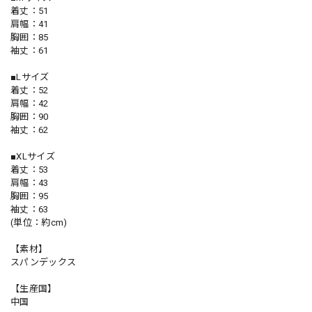
着丈：51
肩幅：41
胸囲：85
袖丈：61
■Lサイズ
着丈：52
肩幅：42
胸囲：90
袖丈：62
■XLサイズ
着丈：53
肩幅：43
胸囲：95
袖丈：63
(単位：約cm)
【素材】
スパンデックス
【生産国】
中国