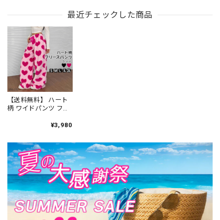
クトップ ショート パ
ツ 2点セット 冷感タ
サイズ ワンポイント
ンツ バイカラー 上下
最近チェックした商品
ッチ とろみ ハイウエ
ロゴ ハイウエスト 体
セット ノンワイヤー
スト お腹カバー メロ
型カバー 着やせ 楽ち
ゆったり 楽ちん リラ
ウ 部屋着 寝間着 リラ
ん カジュアル ルーム
ックス ワンマイル お
ックス ワンマイル ウ
ウェア ワンマイル 旅
泊り [LS-CGZ032]
ェア [LS-CGZ035]
行 レジャー [LS-
CGZ036]
【送料無料】 ハート
柄 ワイドパンツ フリ
ース レディース 秋冬
防寒 保温 暖かい 韓国
¥3,980
フリースパンツ おし
ゃれ 大人 かわいい フ
ェミニン ゆったり リ
ラックス 体型カバー
部屋着 ルームウェア
大人可愛い 大人女子