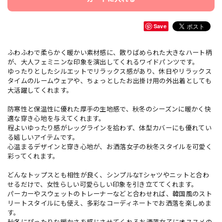
Save
ふわふわで柔らかく暖かい素材感に、散りばめられた大きなハート柄
が、大人フェミニンな印象を演出してくれるワイドパンツです。
ゆったりとしたシルエットでリラックス感があり、休日やリラックス
タイムのルームウェアや、ちょっとしたお出掛け用の外出着としても
大活躍してくれます。
防寒性と保温性に優れた厚手の生地感で、秋冬のシーズンに暖かく快
適な穿き心地を与えてくれます。
程よいゆったり感がレッグラインを拾わず、体型カバーにも優れてい
る嬉しいアイテムです。
心温まるデザインと穿き心地が、お洒落女子の秋冬スタイルを可愛く
彩ってくれます。
どんなトップスとも相性が良く、シンプルなTシャツやニットと合わ
せるだけで、女性らしい可愛らしい印象を引き立ててくれます。
パーカーやスウェットのトレーナーなどと合わせれば、韓国風のスト
リートスタイルにも使え、多彩なコーディネートでお洒落を楽しめま
す。