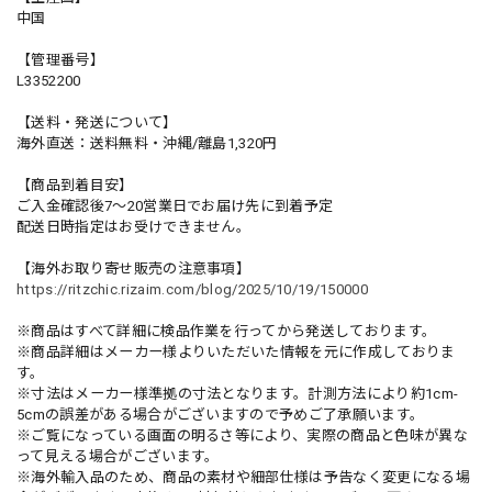
中国
【管理番号】
L3352200
【送料・発送について】
海外直送：送料無料・沖縄/離島1,320円
【商品到着目安】
ご入金確認後7〜20営業日でお届け先に到着予定
配送日時指定はお受けできません。
【海外お取り寄せ販売の注意事項】
https://ritzchic.rizaim.com/blog/2025/10/19/150000
※商品はすべて詳細に検品作業を行ってから発送しております。
※商品詳細はメーカー様よりいただいた情報を元に作成しておりま
す。
※寸法はメーカー様準拠の寸法となります。計測方法により約1cm-
5cmの誤差がある場合がございますので予めご了承願います。
※ご覧になっている画面の明るさ等により、実際の商品と色味が異な
って見える場合がございます。
※海外輸入品のため、商品の素材や細部仕様は予告なく変更になる場