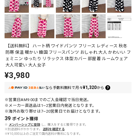
【送料無料】 ハート柄 ワイドパンツ フリース レディース 秋冬
防寒 保温 暖かい 韓国 フリースパンツ おしゃれ 大人 かわいい フ
ェミニン ゆったり リラックス 体型カバー 部屋着 ルームウェア
大人可愛い 大人女子
¥3,980
¥1,320
なら
手数料無料で
月々
から
※営業日AM9:00までのご入金確認で当日発送。
※メーカー直送品は1~2営業日内発送となります。
※海外お取り寄せは7~20営業日でお届けとなります。
39
ポイント
獲得
※
メンバーシップに登録
し、購入をすると獲得できます。
※別途送料がかかります。
送料を確認する
※¥10,000以上のご注文で国内送料が無料になります。