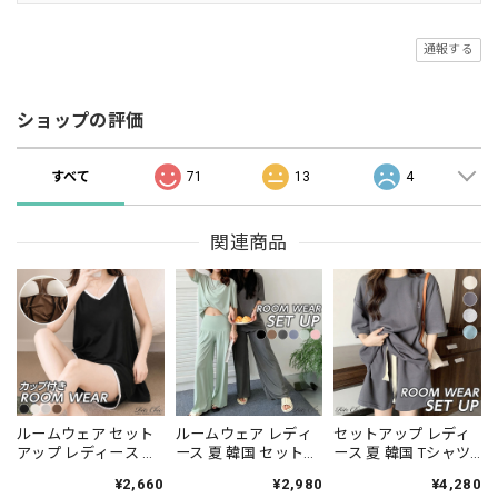
通報する
ショップの評価
すべて
71
13
4
関連商品
ルームウェア セット
ルームウェア レディ
セットアップ レディ
アップ レディース 夏
ース 夏 韓国 セットア
ース 夏 韓国 Tシャツ
カップ付き パジャマ
ップ 半袖 パジャマ 上
半袖 ショート パンツ
¥2,660
¥2,980
¥4,280
部屋着 Vネック タン
下セット ワイド パン
上下セット オーバー