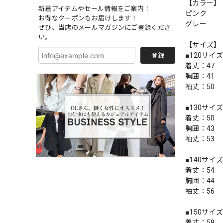
【カラー】
新着アイテムやセール情報をご案内！
ピンク
お得なクーポンもお届けします！
グレー
ぜひ、当店のメールマガジンにご登録くださ
い。
【サイズ】
■120サイ
登録
着丈：47
胸囲：41
袖丈：50
■130サイ
着丈：50
胸囲：43
袖丈：53
■140サイ
着丈：54
胸囲：44
袖丈：56
■150サイ
着丈：58