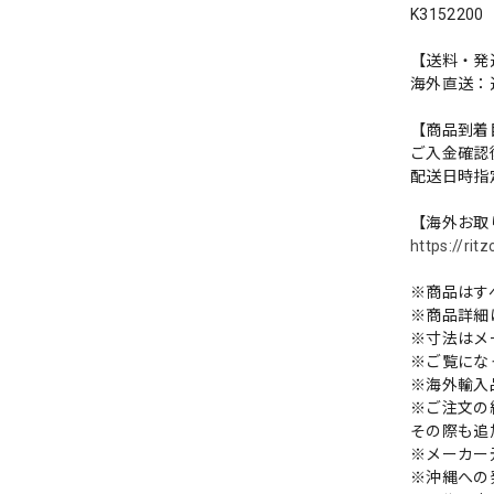
K3152200
【送料・発
海外直送：送
【商品到着
ご入金確認
配送日時指
【海外お取
https://ri
※商品はす
※商品詳細
※寸法はメ
※ご覧にな
※海外輸入
※ご注文の
その際も追
※メーカー
※沖縄への