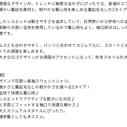
洒落なデザインが、トレンドに敏感な女の子にぴったりな、長袖のス
暖かい裏起毛素材と、軽やかな着心地を楽しめる裏起毛なしの2タイ
したシルエットは動きやすさを追求していて、日常使いから学校への
肌触りの良い生地を使用しているので着心地もよく、袖口部分はしっ
適です。
ムスとも合わせやすく、パンツと合わせてカジュアルに、スカートと
トでお洒落を楽しめます。
大きなロゴデザインがお洒落のアクセントになって、秋冬スタイルの
徴】
ザインで可愛い長袖スウェットシャツ。
暖かさと裏起毛なしの軽やかさを選べる2タイプ！
生地で快適な着心地♪
シルエットでアクティブな動きにも対応♪
と手首にフィットする袖口で快適な暖かさ♪
大人カジュアルスタイルにぴったり。
通学着としてもオススメ。