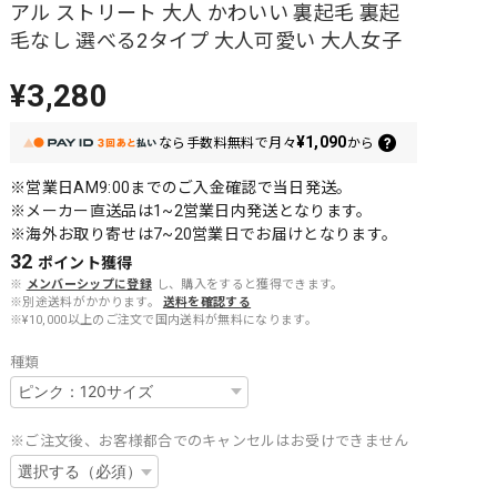
アル ストリート 大人 かわいい 裏起毛 裏起
毛なし 選べる2タイプ 大人可愛い 大人女子
¥3,280
¥1,090
なら
手数料無料で
月々
から
※営業日AM9:00までのご入金確認で当日発送。
※メーカー直送品は1~2営業日内発送となります。
※海外お取り寄せは7~20営業日でお届けとなります。
32
ポイント
獲得
※
メンバーシップに登録
し、購入をすると獲得できます。
※別途送料がかかります。
送料を確認する
※¥10,000以上のご注文で国内送料が無料になります。
種類
※ご注文後、お客様都合でのキャンセルはお受けできません