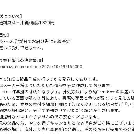
送について】
料無料・沖縄/離島1,320円
目安】
後7〜20営業日でお届け先に到着予定
定はお受けできません。
り寄せ販売の注意事項】
tzchic.rizaim.com/blog/2025/10/19/150000
べて詳細に検品作業を行ってから発送しております。
はメーカー様よりいただいた情報を元に作成しております。
ーカー様準拠の寸法となります。計測方法により約1cm-5cmの誤差
っている画面の明るさ等により、実際の商品と色味が異なって見える
品のため、商品の素材や細部仕様は予告なく変更になる場合がござい
総数が多い場合、分けて発送させていただく場合がございます。
加送料などは掛かりませんのでご安心くださいませ。
元の欠品の為、やむを得ずキャンセルとなる場合がごく稀にございま
発送の場合、海外より当店事務所に発送し、その後お届け先までの発