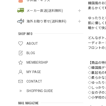
子供服・キッズ
韓国風のお
柔らかくて
メーカー直送(送料無料)
ゆったりと
海外お取り寄せ(送料無料)
肌に優しく
暖かくて快
SHOP INFO
どんなボト
ーディネー
ABOUT
フロントの
BLOG
MEMBERSHIP
【商品の特
◇韓国風デ
MY PAGE
◇裏起毛の
◇柔らかな
CONTACT
◇ゆったり
◇しっかり
SHOPPING GUIDE
◇女の子の
◇小学校の
MAIL MAGAZINE