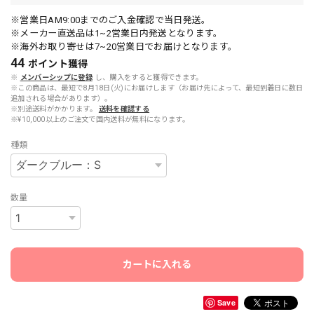
※営業日AM9:00までのご入金確認で当日発送。
※メーカー直送品は1~2営業日内発送となります。
※海外お取り寄せは7~20営業日でお届けとなります。
44
ポイント
獲得
※
メンバーシップに登録
し、購入をすると獲得できます。
※この商品は、最短で8月18日(火)にお届けします（お届け先によって、最短到着日に数日
追加される場合があります）。
※別途送料がかかります。
送料を確認する
※¥10,000以上のご注文で国内送料が無料になります。
種類
数量
カートに入れる
Save