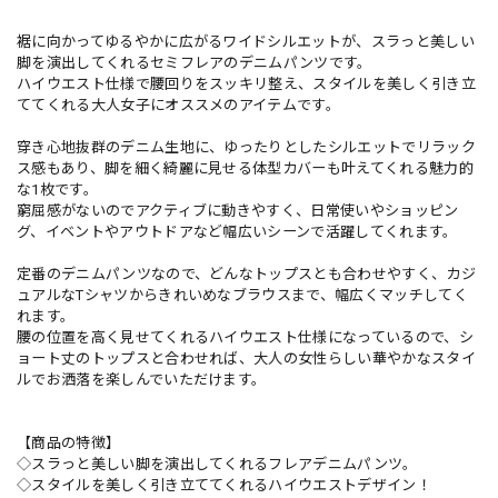
裾に向かってゆるやかに広がるワイドシルエットが、スラっと美しい
脚を演出してくれるセミフレアのデニムパンツです。
ハイウエスト仕様で腰回りをスッキリ整え、スタイルを美しく引き立
ててくれる大人女子にオススメのアイテムです。
穿き心地抜群のデニム生地に、ゆったりとしたシルエットでリラック
ス感もあり、脚を細く綺麗に見せる体型カバーも叶えてくれる魅力的
な1枚です。
窮屈感がないのでアクティブに動きやすく、日常使いやショッピン
グ、イベントやアウトドアなど幅広いシーンで活躍してくれます。
定番のデニムパンツなので、どんなトップスとも合わせやすく、カジ
ュアルなTシャツからきれいめなブラウスまで、幅広くマッチしてく
れます。
腰の位置を高く見せてくれるハイウエスト仕様になっているので、シ
ョート丈のトップスと合わせれば、大人の女性らしい華やかなスタイ
ルでお洒落を楽しんでいただけます。
【商品の特徴】
◇スラっと美しい脚を演出してくれるフレアデニムパンツ。
◇スタイルを美しく引き立ててくれるハイウエストデザイン！