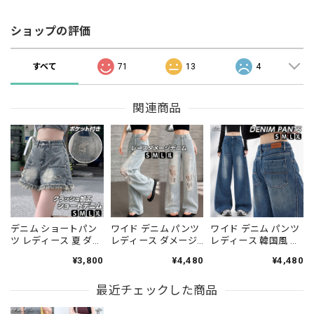
ショップの評価
すべて
71
13
4
関連商品
デニム ショートパン
ワイド デニム パンツ
ワイド デニム パンツ
ツ レディース 夏 ダメ
レディース ダメージ
レディース 韓国風 ハ
ージ クラッシュ 裾フ
クラッシュ Y2K 韓国
イウエスト レザーパ
¥3,800
¥4,480
¥4,480
リンジ ハイウエスト
風 レース パッチワー
ッチ 大きめポケット
ウォッシュ ジーンズ
ク ハイウエスト ヴィ
ウォッシュ ヴィンテ
キュロット 短パン
最近チェックした商品
ンテージ ウォッシュ
ージ ジーンズ ゆった
Y2K 韓国風 アメカジ
ペイント風 ジーンズ
り ストレート 脚長 細
古着風 美脚 脚長 体型
ストレート 脚長 着や
見え 体型カバー レト