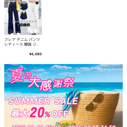
カバー [LS-CGP036]
せ 古着風 ストリート
ロ カジュアル 春夏秋
[LS-CGP039]
冬 [LS-CGP042]
フレア デニム パンツ
レディース 韓国 ジー
ンズ きれいめ カジュ
アル 大人 アメカジ 美
¥4,480
脚 細見え ハイウエス
ト フレアデニム 体型
カバー 大人可愛い 大
人女子 [LS-CFP004]