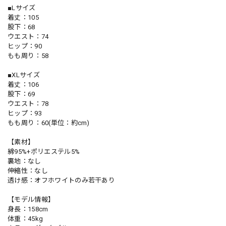
■Lサイズ
着丈：105
股下：68
ウエスト：74
ヒップ：90
もも周り：58
■XLサイズ
着丈：106
股下：69
ウエスト：78
ヒップ：93
もも周り：60(単位：約cm)
【素材】
綿95%+ポリエステル5%
裏地：なし
伸縮性：なし
透け感：オフホワイトのみ若干あり
【モデル情報】
身長：158cm
体重：45kg