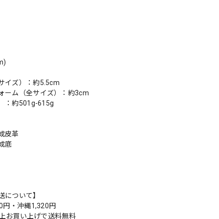
m)
イズ）：約5.5cm
ォーム（全サイズ）：約3cm
：約501g-615g
成皮革
成底
送について】
0円・沖縄1,320円
円以上お買い上げで送料無料