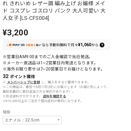
れ きれいめ レザー調 編み上げ お嬢様 メイ
ド コスプレ ゴスロリ パンク 大人可愛い 大
人女子 [LS-CFS004]
¥3,200
¥1,060
なら
手数料無料で
月々
から
※営業日AM9:00までのご入金確認で当日発送。
※メーカー直送品は1~2営業日内発送となります。
※海外お取り寄せは7~20営業日でお届けとなります。
32
ポイント
獲得
※
メンバーシップに登録
し、購入をすると獲得できます。
※この商品は、最短で8月17日(月)にお届けします（お届け先によって、
最短到着日に数日追加される場合があります）。
※別途送料がかかります。
送料を確認する
※¥10,000以上のご注文で国内送料が無料になります。
種類