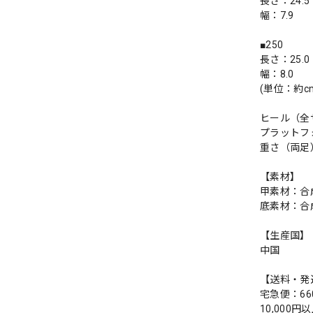
長さ：24.5
幅：7.9
■250
長さ：25.0
幅：8.0
(単位：約c
ヒール（全サ
プラットフ
重さ（両足）
【素材】
甲素材：合
底素材：合
【生産国】
中国
【送料・発
宅急便：66
10,000