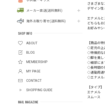
子供服・キッズ
さまざまな
デザイン性
メーカー直送(送料無料)
エナメルと
海外お取り寄せ(送料無料)
どちらもお
お好みやシ
SHOP INFO
【商品の特
ABOUT
◇足元の上
BLOG
◇特徴的な
◇脚を美し
MEMBERSHIP
◇細部にま
◇長時間の
MY PAGE
◇通勤用通
◇エナメル
CONTACT
【タイプ】
SHOPPING GUIDE
エナメル
スムース
MAIL MAGAZINE