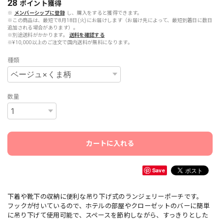
28
ポイント
獲得
※
メンバーシップに登録
し、購入をすると獲得できます。
※この商品は、最短で8月18日(火)にお届けします（お届け先によって、最短到着日に数日
追加される場合があります）。
※別途送料がかかります。
送料を確認する
※¥10,000以上のご注文で国内送料が無料になります。
種類
数量
カートに入れる
Save
下着や靴下の収納に便利な吊り下げ式のランジェリーポーチです。
フックが付いているので、ホテルの部屋やクローゼットのバーに簡単
に吊り下げて使用可能で、スペースを節約しながら、すっきりとした