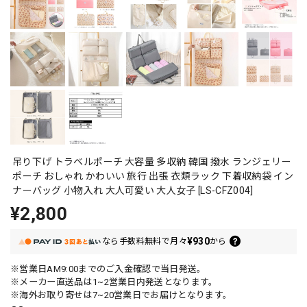
吊り下げ トラベルポーチ 大容量 多収納 韓国 撥水 ランジェリー
ポーチ おしゃれ かわいい 旅行 出張 衣類ラック 下着収納袋 イン
ナーバッグ 小物入れ 大人可愛い 大人女子 [LS-CFZ004]
¥2,800
¥930
なら
手数料無料で
月々
から
※営業日AM9:00までのご入金確認で当日発送。
※メーカー直送品は1~2営業日内発送となります。
※海外お取り寄せは7~20営業日でお届けとなります。