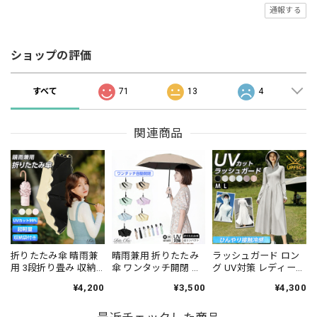
通報する
ショップの評価
すべて
71
13
4
関連商品
折りたたみ傘 晴雨兼
晴雨兼用 折りたたみ
ラッシュガード ロン
用 3段折り畳み 収納
傘 ワンタッチ開閉 レ
グ UV対策 レディース
袋付き レディース 韓
ディース 韓国 日傘 雨
夏 韓国 パーカー ワン
¥4,200
¥3,500
¥4,300
国 UV対策 紫外線対策
傘 UV対策 日焼け防止
ピ 薄手 接触冷感 日焼
日焼け防止 防水 軽量
紫外線対策 大人 かわ
け防止 UPF50+ サン
携帯 小型 大人 学生
いい おしゃれ フェミ
バイザー付き アウタ