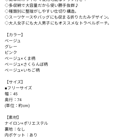
◇多収納で大容量だから使い勝手抜群♪
◇種類別に整理がしやすい仕切り構造。
◇スーツケースやバッグにも収まる折りたたみデザイン。
◇大人女子にも大人男子にもオススメなトラベルポーチ。
【カラー】
ベージュ
グレー
ピンク
ベージュ×くま柄
ベージュ×さくらんぼ柄
ベージュ×いちご柄
【サイズ】
■フリーサイズ
幅：45
奥行：74
(単位：約cm)
【素材】
ナイロン+ポリエステル
裏地：なし
内ポケット：あり