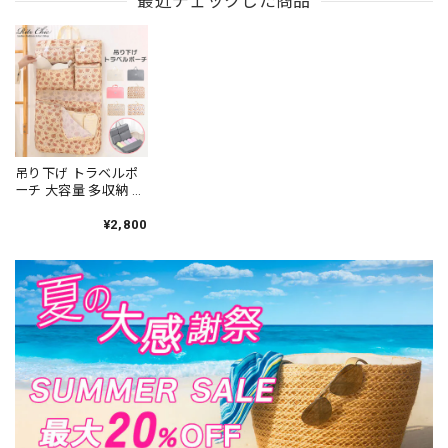
最近チェックした商品
フェミニン 通勤 通学
ニン きれいめ 通勤 通
ー 羽織り 紫外線対策
雨傘 日傘 遮光 フリル
学 学生 コンパクト 旅
渦しい 大人可愛い 大
おしゃれ 大人可愛い
行 アウトドア 大人可
人女子 [LS-CGZ028]
大人女子 [LS-
愛い 大人女子 [LS-
CGZ026]
CGZ027]
吊り下げ トラベルポ
ーチ 大容量 多収納 韓
国 撥水 ランジェリー
ポーチ おしゃれ かわ
¥2,800
いい 旅行 出張 衣類ラ
ック 下着収納袋 イン
ナーバッグ 小物入れ
大人可愛い 大人女子
[LS-CFZ004]