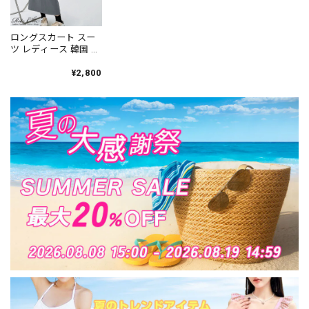
ロングスカート スー
ツ レディース 韓国 バ
ックスリット おしゃ
れ きれいめ シンプル
¥2,800
ビジネス フォーマル
ハイウエスト 春夏 秋
冬 通勤 上品 大人可愛
い 大人女子 [LW-
CEK008]