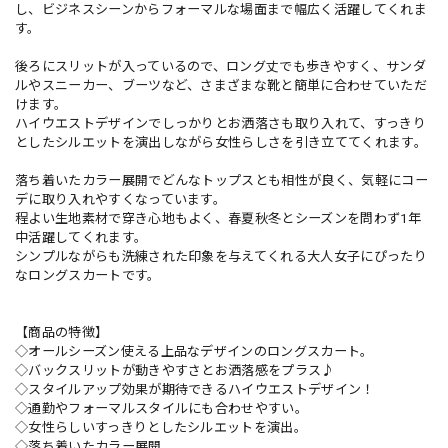
し、ビジネスシーンからフォーマルな場面まで幅広く活躍してくれま
す。
後ろにスリットが入っているので、ロング丈でも歩きやすく、サンダ
ルやスニーカー、ブーツなど、さまざまな靴と簡単に合わせていただ
けます。
ハイウエストデザインでしっかりとお洒落さも取り入れて、すっきり
としたシルエットを演出しながら女性らしさを引き立ててくれます。
落ち着いたカラー展開でどんなトップスとも相性が良く、気軽にコー
デに取り入れやすくなっています。
程よい生地素材で穿き心地もよく、春夏秋冬とシーズンを問わず1年
中活躍してくれます。
シンプルながらも洗練された印象を与えてくれる大人女子にぴったり
なロングスカートです。
【商品の特徴】
◇オールシーズン使える上品なデザインのロングスカート。
◇バックスリットが動きやすさとお洒落感をプラス♪
◇スタイルアップ効果が期待できるハイウエストデザイン！
◇通勤やフォーマルスタイルにも合わせやすい。
◇女性らしいすっきりとしたシルエットを演出。
◇落ち着いたカラー展開。