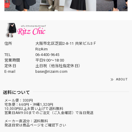
住所
大阪市北区芝田2-8-11 共栄ビル3Ｆ
RizAim
TEL
06-4400-9645
営業時間
平日9:00～18:00
定休日
土日祝（他当社指定休日）
E-mail
base@rizaim.com
ABOUT
送料について
メール便：330円
宅急便：660円・沖縄1,320円
10,000円以上お買い上げで送料無料
営業日AM9:00までのご注文（ご入金確認）で当日発送
メーカー直送分：送料無料
発送目安は商品ページをご確認下さい