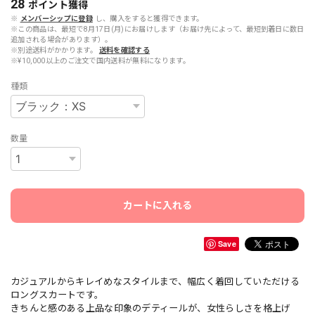
28
ポイント
獲得
※
メンバーシップに登録
し、購入をすると獲得できます。
※この商品は、最短で8月17日(月)にお届けします（お届け先によって、最短到着日に数日
追加される場合があります）。
※別途送料がかかります。
送料を確認する
※¥10,000以上のご注文で国内送料が無料になります。
種類
数量
カートに入れる
Save
カジュアルからキレイめなスタイルまで、幅広く着回していただける
ロングスカートです。
きちんと感のある上品な印象のデティールが、女性らしさを格上げ