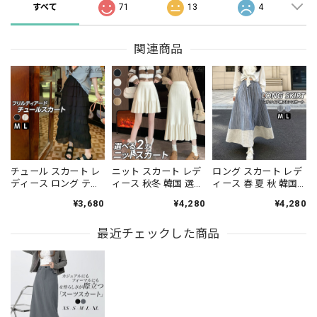
すべて
71
13
4
関連商品
チュール スカート レ
ニット スカート レデ
ロング スカート レデ
ディース ロング ティ
ィース 秋冬 韓国 選べ
ィース 春 夏 秋 韓国
アード フリル プリー
る2タイプ ミニ丈 ロ
フレア Aライン スト
¥3,680
¥4,280
¥4,280
ツフリル シアー ハイ
ング丈 裾プリーツ フ
ライプ柄 チェック柄
ウエスト ウエストゴ
レア マーメイド風 ハ
配色 切り替え ハイウ
ム ボリューム ミモレ
最近チェックした商品
イウエスト ウエスト
エスト ウエストゴム
丈 体型カバー 着やせ
ゴム 体型カバー 着や
ボリューム 体型カバ
韓国風 きれいめ フェ
せ 高見え 大人 ガーリ
ー 着やせ 大人 カジュ
ミニン 大人 ガーリー
ー きれいめ カジュア
アル 旅行 お出かけ マ
春夏秋 [LS-CGK022]
ル 通勤 通学 デート
キシ スカート [LS-
[LS-CGK023]
CGK024]