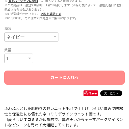
※
メンバーシップに登録
し、購入をすると獲得できます。
※この商品は、最短で8月8日(土)にお届けします（お届け先によって、最短到着日に数日
追加される場合があります）。
※別途送料がかかります。
送料を確認する
※¥10,000以上のご注文で国内送料が無料になります。
種類
数量
カートに入れる
Save
ふわふわとした肌触りの良いニット生地で仕上げ、程よい厚みで防寒
性と保温性にも優れたネコミミデザインのニット帽です。
可愛らしいネコミミが印象的で、普段使いからテーマパークやイベン
トなどシーンを問わず大活躍してくれます。