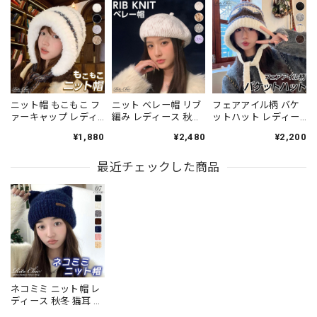
ニット帽 もこもこ フ
ニット ベレー帽 リブ
フェアアイル柄 バケ
ァーキャップ レディ
編み レディース 秋冬
ットハット レディー
ース 秋冬 韓国 帽子
韓国 帽子 おしゃれ き
ス 秋冬 北欧 レトロ
¥1,880
¥2,480
¥2,200
おしゃれ 大人 かわい
れいめ 大人 かわいい
防寒 保温 おしゃれ 大
い きれいめ フェミニ
ニットキャップ ニッ
人 かわいい きれいめ
ン 防寒 防風 保温 暖
最近チェックした商品
ト帽 カジュアル 暖か
フェミニン 韓国ファ
かい スキー スノボ ア
い 大人可愛い 大人女
ッション バッグとし
ウトドア 大人可愛い
子 [LS-CGH002]
ても使える 大人可愛
大人女子 [LW-
い 大人女子 [LS-
CFH026]
CGH007]
ネコミミ ニット帽 レ
ディース 秋冬 猫耳 帽
子 リブニット おしゃ