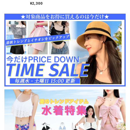
れ 大人 かわいい 韓国
¥2,300
防寒 防風 カジュアル
暖かい 大人可愛い 大
人女子 [LW-CEH018]