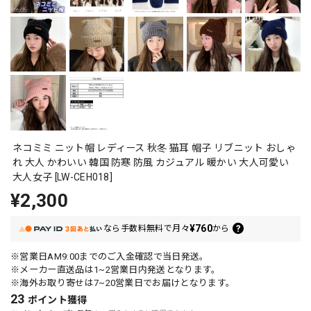
ネコミミ ニット帽 レディース 秋冬 猫耳 帽子 リブニット おしゃ
れ 大人 かわいい 韓国 防寒 防風 カジュアル 暖かい 大人可愛い
大人女子 [LW-CEH018]
¥2,300
¥760
なら
手数料無料で
月々
から
※営業日AM9:00までのご入金確認で当日発送。
※メーカー直送品は1~2営業日内発送となります。
※海外お取り寄せは7~20営業日でお届けとなります。
23
ポイント
獲得