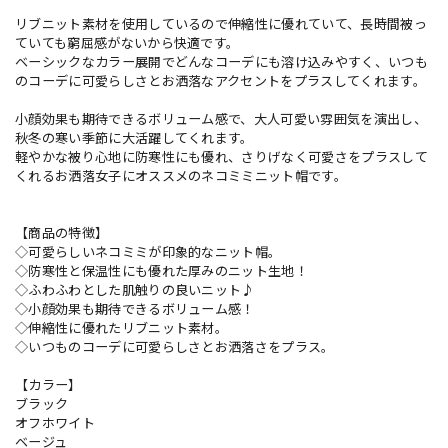
リブニット素材を使用しているので伸縮性に優れていて、長時間被っ
ていても窮屈感がないから快適です。
ベーシックなカラー展開でどんなコーデにも溶け込みやすく、いつも
のコーデに可愛らしさとお洒落なアクセントをプラスしてくれます。
小顔効果も期待できるボリューム感で、大人可愛い雰囲気を演出し、
秋冬の寒い季節に大活躍してくれます。
軽やかな被り心地に防寒性にも優れ、さりげなく可愛さをプラスして
くれるお洒落女子にオススメのネコミミニット帽です。
【商品の特徴】
◇可愛らしいネコミミが印象的なニット帽。
◇防寒性と保温性にも優れた厚みのニット生地！
◇ふわふわとした肌触りの良いニット♪
◇小顔効果も期待できるボリューム感！
◇伸縮性に優れたリブニット素材。
◇いつものコーデに可愛らしさとお洒落さをプラス。
【カラー】
ブラック
オフホワイト
ベージュ