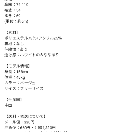
胸囲：74-110
袖丈：54
ゆき：69
(単位：約cm)
【素材】
ポリエステル75％+アクリル25％
裏地：なし
伸縮性：あり
透け感：ホワイトのみややあり
【モデル情報】
身長：158cm
体重：45kg
カラー：ベージュ
サイズ：フリーサイズ
【生産国】
中国
【送料・発送について】
メール便：330円
宅急便：660円・沖縄1,320円