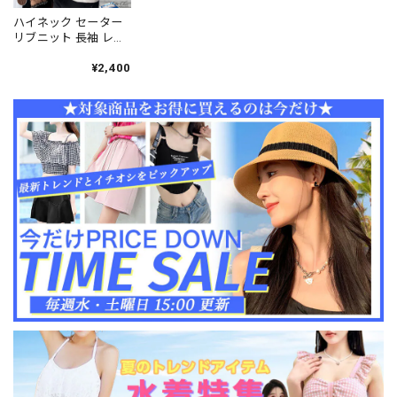
ハイネック セーター
リブニット 長袖 レデ
ィース 秋冬 韓国 きれ
いめ 大人 シンプル 柔
¥2,400
らかい 暖かい 無地 カ
ジュアル ニットセー
ター タートルネック
大人可愛い 大人女子
[LW-CET040]