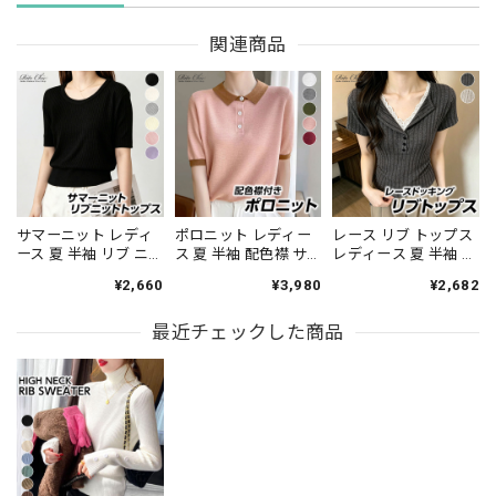
関連商品
サマーニット レディ
ポロニット レディー
レース リブ トップス
ース 夏 半袖 リブ ニ
ス 夏 半袖 配色襟 サ
レディース 夏 半袖 ヘ
ット トップス クルー
マーニット ニット ポ
ンリーネック Vネック
¥2,660
¥3,980
¥2,682
ネック ゆったり 体型
ロシャツ フロントボ
レイヤード風 ドッキ
カバー 着やせ 細見え
タン 五分袖 スキッパ
ング フロントボタン
無地 きれいめ 韓国 大
最近チェックした商品
ー風 きれいめ 韓国 プ
タイト 細身 細見え 着
人可愛い オフィスカ
レッピー 大人可愛い
やせ 韓国 きれいめ 大
ジュアル 通勤 通学 着
細見え 着回し オフィ
人可愛い オフィスカ
回し プルオーバー
スカジュアル 通勤 大
ジュアル 通勤 カジュ
[LS-CGT136]
人 カジュアル [LS-
アル [LS-CGT138]
CGT137]