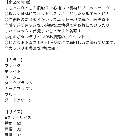
【商品の特徴】
◇もっちりとした肌触りで心地いい長袖リブニットセーター。
◇程よく身体にフィットしスッキリとしたシルエットに！
◇伸縮性のある柔らかいリブニット生地で着心地も抜群♪
◇薄すぎず厚すぎない絶妙な生地感で重ね着にもぴったり。
◇ハイネックで首元までしっかりと防寒！
◇袖のボタンデザインがお洒落のアクセントに。
◇どんなボトムスとも相性が抜群で着回し力に優れています。
◇カラバリも豊富な7色展開！
【カラー】
ブラック
ホワイト
ベージュ
ダークブラウン
カーキブラウン
ブルー
ダークグリーン
【サイズ】
■フリーサイズ
着丈：50
肩幅：30
身幅：37