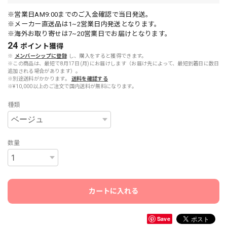
※営業日AM9:00までのご入金確認で当日発送。
※メーカー直送品は1~2営業日内発送となります。
※海外お取り寄せは7~20営業日でお届けとなります。
24
ポイント
獲得
※
メンバーシップに登録
し、購入をすると獲得できます。
※この商品は、最短で8月17日(月)にお届けします（お届け先によって、最短到着日に数日
追加される場合があります）。
※別途送料がかかります。
送料を確認する
※¥10,000以上のご注文で国内送料が無料になります。
種類
数量
カートに入れる
Save