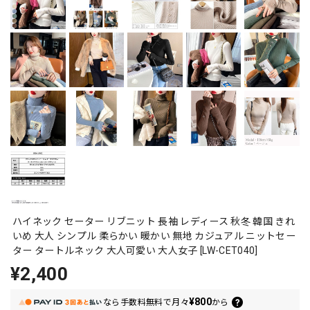
ハイネック セーター リブニット 長袖 レディース 秋冬 韓国 きれ
いめ 大人 シンプル 柔らかい 暖かい 無地 カジュアル ニットセー
ター タートルネック 大人可愛い 大人女子 [LW-CET040]
¥2,400
¥800
なら
手数料無料で
月々
から