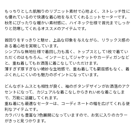
もっちりとした肌触りのリブニット素材で心地よく、ストレッチ性に
も優れているので快適な着心地を与えてくれるニットセーターです。
秋冬にぴったりな暖かい素材感に、ハイネック仕様で首元までしっか
りと防寒してくれるオススメのアイテムです。
首回りをすっきりと魅せ、上品な印象を与えながら、リラックス感の
ある着心地を実現しています。
シンプルな無地仕様で着回し力も高く、トップスとして1枚で着てい
ただくのはもちろん、インナーとしてジャケットやカーディガンなど
と、重ね着してもお洒落に着こなしていただけます。
薄すぎず厚すぎない絶妙な生地感で、重ね着しても窮屈感もなく、着
ぶくれしにくいのも魅力のポイントになっています。
どんなボトムスとも相性が良く、袖のボタンデザインがお洒落のアク
セントになって、カジュアルな着こなしからきれいめな着こなしま
で、万能に活躍してくれます。
重ね着にも最適なセーターは、コーディネートの幅を広げてくれる便
利なアイテムです。
カラバリも豊富な7色展開になっていますので、お気に入りのカラー
がきっと見つかります。