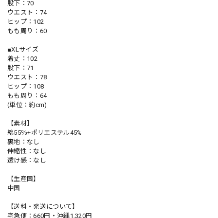
股下：70
ウエスト：74
ヒップ：102
もも周り：60
■XLサイズ
着丈：102
股下：71
ウエスト：78
ヒップ：108
もも周り：64
(単位：約cm)
【素材】
綿55％+ポリエステル45%
裏地：なし
伸縮性：なし
透け感：なし
【生産国】
中国
【送料・発送について】
宅急便：660円・沖縄1,320円