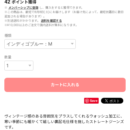
42
ポイント
獲得
※
メンバーシップに登録
し、購入をすると獲得できます。
※この商品は、最短で8月8日(土)にお届けします（お届け先によって、最短到着日に数日
追加される場合があります）。
※別途送料がかかります。
送料を確認する
※¥10,000以上のご注文で国内送料が無料になります。
種類
数量
カートに入れる
Save
ヴィンテージ感のある雰囲気をプラスしてくれるウォッシュ加工に、
寒い季節にも暖かくて嬉しい裏起毛仕様を施したストレートジーンズ
です。