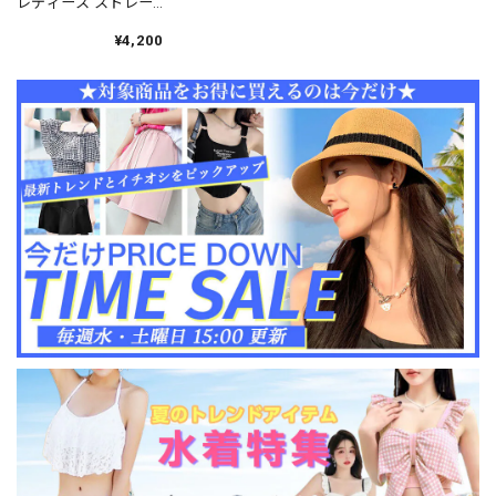
レディース ストレー
ト ジーンズ 韓国 おし
ゃれ 大人 カジュアル
¥4,200
ストリート 裏ボア ゆ
ったり ハイウエスト
大人可愛い 大人女子
[LW-CEP005]