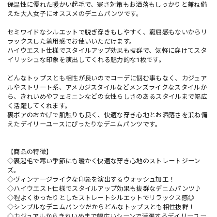
保温性に優れた暖かい起毛で、寒さ対策もお洒落もしっかりと兼ね備
えた大人女子にオススメのデニムパンツです。
セミワイドなシルエットで脱ぎ穿きもしやすく、窮屈感もないからリ
ラックスした着用感でお使いいただけます。
ハイウエスト仕様でスタイルアップ効果も抜群で、気軽に穿けてスタ
イリッシュな印象を演出してくれる魅力的な1枚です。
どんなトップスとも相性が良いのでコーデに悩む事もなく、カジュア
ルやストリート系、アメカジスタイルなどメンズライクなスタイルか
ら、きれいめやフェミニンなどの女性らしさのあるスタイルまで幅広
く活躍してくれます。
裏ボアのおかげで肌触りも良く、快適な穿き心地とお洒落さを兼ね備
えたデイリーユースにぴったりなデニムパンツです。
【商品の特徴】
◇裏起毛で寒い季節にも暖かく快適な穿き心地のストレートジーン
ズ。
◇ヴィンテージライクな印象を演出するウォッシュ加工！
◇ハイウエスト仕様でスタイルアップ効果も抜群なデニムパンツ♪
◇程よくゆったりとしたストレートシルエットでリラックス感◎
◇シンプルなデニムパンツだからどんなトップスとも相性抜群！
◇カジュアルからきれいめまで幅広いシーンで活躍するデイリーユー