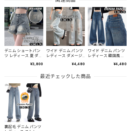
デニム ショートパン
ワイド デニム パンツ
ワイド デニム パンツ
ツ レディース 夏 ダメ
レディース ダメージ
レディース 韓国風 ハ
ージ クラッシュ 裾フ
クラッシュ Y2K 韓国
イウエスト レザーパ
¥3,800
¥4,480
¥4,480
リンジ ハイウエスト
風 レース パッチワー
ッチ 大きめポケット
ウォッシュ ジーンズ
ク ハイウエスト ヴィ
ウォッシュ ヴィンテ
キュロット 短パン
最近チェックした商品
ンテージ ウォッシュ
ージ ジーンズ ゆった
Y2K 韓国風 アメカジ
ペイント風 ジーンズ
り ストレート 脚長 細
古着風 美脚 脚長 体型
ストレート 脚長 着や
見え 体型カバー レト
カバー [LS-CGP036]
せ 古着風 ストリート
ロ カジュアル 春夏秋
[LS-CGP039]
冬 [LS-CGP042]
裏起毛 デニム パンツ