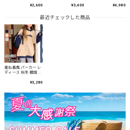
織り 大人 カジュアル
ース 夏 韓国 着る日傘
ード フード付き フリ
¥2,600
¥3,400
¥4,980
おしゃれ ゆったり オ
UV対策 冷感 UPF50+
ル 指穴 ジップ 長袖
ーバーサイズ 紫外線
きれいめ 大人 カジュ
薄手 透け感 体型カバ
対策 日焼け防止 薄手
最近チェックした商品
アル おしゃれ 薄手 軽
ー 日よけ 冷房対策 韓
UPF50+ 涼しい アウ
量 日焼け防止 冷房対
国風 ライトアウター
ター サマー カーディ
策 通気性 羽織り 日除
羽織り [LS-CGT122]
ガン 大人可愛い 大人
け 大人可愛い 大人女
女子 [LS-CFT118]
子 [LS-CGZ022]
重ね着風 パーカー レ
ディース 秋冬 韓国 裏
起毛 トップス ストリ
ート カジュアル 大人
¥3,280
かわいい ロゴパーカ
ー 暖かい レイヤード
フーディー バイカラ
ー ビッグパーカー 大
人可愛い 大人女子
[LW-CET013]