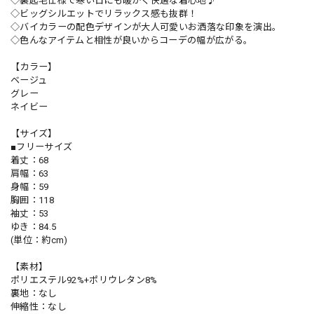
◇裏起毛仕様で寒い日にも暖かく快適な着心地♪
◇ビッグシルエットでリラックス感も抜群！
◇バイカラーの配色デザインが大人可愛いお洒落な印象を演出。
◇色んなアイテムと相性が良いからコーデの幅が広がる。
【カラー】
ベージュ
グレー
ネイビー
【サイズ】
■フリーサイズ
着丈：68
肩幅：63
身幅：59
胸囲：118
袖丈：53
ゆき：84.5
(単位：約cm)
【素材】
ポリエステル92%+ポリウレタン8%
裏地：なし
伸縮性：なし