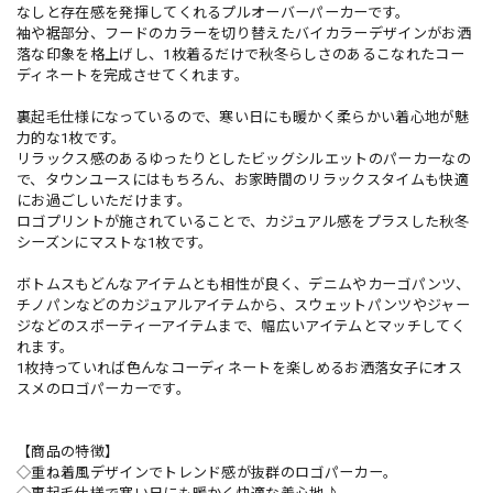
なしと存在感を発揮してくれるプルオーバーパーカーです。
袖や裾部分、フードのカラーを切り替えたバイカラーデザインがお洒
落な印象を格上げし、1枚着るだけで秋冬らしさのあるこなれたコー
ディネートを完成させてくれます。
裏起毛仕様になっているので、寒い日にも暖かく柔らかい着心地が魅
力的な1枚です。
リラックス感のあるゆったりとしたビッグシルエットのパーカーなの
で、タウンユースにはもちろん、お家時間のリラックスタイムも快適
にお過ごしいただけます。
ロゴプリントが施されていることで、カジュアル感をプラスした秋冬
シーズンにマストな1枚です。
ボトムスもどんなアイテムとも相性が良く、デニムやカーゴパンツ、
チノパンなどのカジュアルアイテムから、スウェットパンツやジャー
ジなどのスポーティーアイテムまで、幅広いアイテムとマッチしてく
れます。
1枚持っていれば色んなコーディネートを楽しめるお洒落女子にオス
スメのロゴパーカーです。
【商品の特徴】
◇重ね着風デザインでトレンド感が抜群のロゴパーカー。