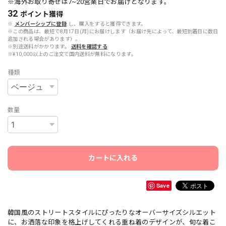
※海外お取り寄せは7~20営業日でお届けとなります。
32
ポイント
獲得
※
メンバーシップに登録
し、購入をすると獲得できます。
※この商品は、最短で8月17日(月)にお届けします（お届け先によって、最短到着日に数日
追加される場合があります）。
※別途送料がかかります。
送料を確認する
※¥10,000以上のご注文で国内送料が無料になります。
種類
数量
カートに入れる
Save
韓国風のストリートスタイルにぴったりなオーバーサイズシルエット
に、お洒落な印象を格上げしてくれる重ね着のデザインが、旬な着こ