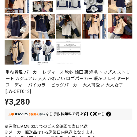
重ね着風 パーカー レディース 秋冬 韓国 裏起毛 トップス ストリ
ート カジュアル 大人 かわいい ロゴパーカー 暖かい レイヤード
フーディー バイカラー ビッグパーカー 大人可愛い 大人女子
[LW-CET013]
¥3,280
¥1,090
なら
手数料無料で
月々
から
※営業日AM9:00までのご入金確認で当日発送。
※メーカー直送品は1~2営業日内発送となります。