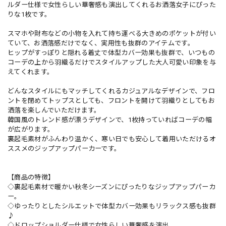
ルダー仕様で女性らしい華奢感も演出してくれるお洒落女子にぴった
りな1枚です。
スマホや財布などの小物を入れて持ち運べる大きめのポケットが付い
ていて、お洒落感だけでなく、実用性も抜群のアイテムです。
ヒップがすっぽりと隠れる着丈で体型カバー効果も抜群で、いつもの
コーデの上から羽織るだけでスタイルアップした大人可愛い印象を与
えてくれます。
どんなスタイルにもマッチしてくれるカジュアルなデザインで、フロ
ントを閉めてトップスとしても、フロントを開けて羽織りとしてもお
洒落を楽しんでいただけます。
韓国風のトレンド感が漂うデザインで、1枚持っていればコーデの幅
が広がります。
裏起毛素材がふんわり温かく、寒い日でも安心して着用いただけるオ
ススメのジップアップパーカーです。
【商品の特徴】
◇裏起毛素材で暖かい秋冬シーズンにぴったりなジップアップパーカ
ー。
◇ゆったりとしたシルエットで体型カバー効果もリラックス感も抜群
♪
◇ドロップショルダー仕様で女性らしい華奢感を演出。