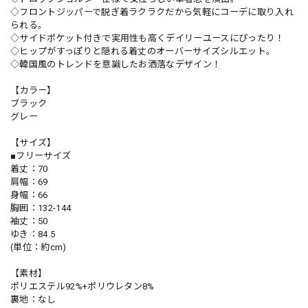
◇フロントジッパーで脱ぎ着ラクラクだから気軽にコーデに取り入れ
られる。
◇サイドポケット付きで実用性も高くデイリーユースにぴったり！
◇ヒップがすっぽりと隠れる着丈のオーバーサイズシルエット。
◇韓国風のトレンドを意識したお洒落なデザイン！
【カラー】
ブラック
グレー
【サイズ】
■フリーサイズ
着丈：70
肩幅：69
身幅：66
胸囲：132-144
袖丈：50
ゆき：84.5
(単位：約cm)
【素材】
ポリエステル92%+ポリウレタン8%
裏地：なし