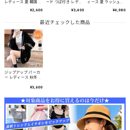
レディース 夏 韓国 羽
ード つば付き レディ
ィース 夏 ラッシュガ
織り 大人 カジュアル
ース 夏 韓国 着る日傘
ード フード付き フリ
¥2,600
¥3,400
¥4,980
おしゃれ ゆったり オ
UV対策 冷感 UPF50+
ル 指穴 ジップ 長袖
ーバーサイズ 紫外線
きれいめ 大人 カジュ
薄手 透け感 体型カバ
対策 日焼け防止 薄手
最近チェックした商品
アル おしゃれ 薄手 軽
ー 日よけ 冷房対策 韓
UPF50+ 涼しい アウ
量 日焼け防止 冷房対
国風 ライトアウター
ター サマー カーディ
策 通気性 羽織り 日除
羽織り [LS-CGT122]
ガン 大人可愛い 大人
け 大人可愛い 大人女
女子 [LS-CFT118]
子 [LS-CGZ022]
ジップアップ パーカ
ー レディース 秋冬 裏
起毛 おしゃれ 大人 か
わいい 韓国 ストリー
¥3,600
ト スウェット ロング
パーカー ライトアウ
ター 体型カバー 大人
可愛い 大人女子 [LW-
CET009]