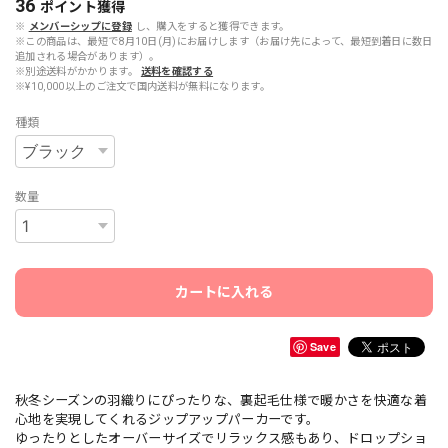
36
ポイント
獲得
※
メンバーシップに登録
し、購入をすると獲得できます。
※この商品は、最短で8月10日(月)にお届けします（お届け先によって、最短到着日に数日
追加される場合があります）。
※別途送料がかかります。
送料を確認する
※¥10,000以上のご注文で国内送料が無料になります。
種類
数量
カートに入れる
Save
秋冬シーズンの羽織りにぴったりな、裏起毛仕様で暖かさを快適な着
心地を実現してくれるジップアップパーカーです。
ゆったりとしたオーバーサイズでリラックス感もあり、ドロップショ