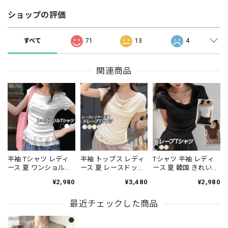
ショップの評価
すべて
71
13
4
関連商品
半袖 Tシャツ レディ
半袖 トップス レディ
Tシャツ 半袖 レディ
ース 夏 ワンショルダ
ース 夏 レースドッキ
ース 夏 韓国 きれいめ
ー風 肩リボン アシン
ング レイヤード風 ド
カジュアル ドレープ
¥2,980
¥3,480
¥2,980
メトリー ネック ライ
レープ アシンメトリ
ネック ワンショルダ
ンストーン ロゴ 裾レ
ー ネック カットソー
ー風 サイドギャザー
ース フリル コンパク
最近チェックした商品
タイト 細見え 華奢見
タイト カットソー ス
ト 細見え 韓国 ガーリ
え 韓国 フェミニン バ
トレッチ 細見え 華奢
ー バレエコア Y2K 推
レエコア フレンチガ
見え 無地 肌見せ デー