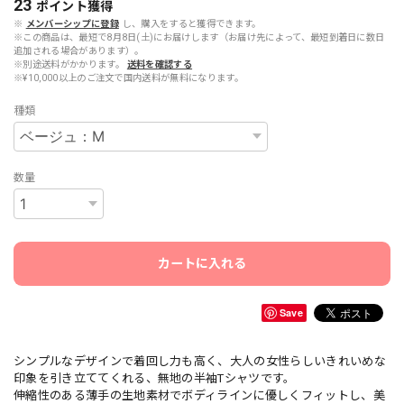
23
ポイント
獲得
※
メンバーシップに登録
し、購入をすると獲得できます。
※この商品は、最短で8月8日(土)にお届けします（お届け先によって、最短到着日に数日
追加される場合があります）。
※別途送料がかかります。
送料を確認する
※¥10,000以上のご注文で国内送料が無料になります。
種類
数量
カートに入れる
Save
シンプルなデザインで着回し力も高く、大人の女性らしいきれいめな
印象を引き立ててくれる、無地の半袖Tシャツです。
伸縮性のある薄手の生地素材でボディラインに優しくフィットし、美