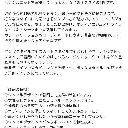
しいシルエットを演出してくれる大人女子のオススメの1枚です。
軽やかな素材感で肌触りも良く、暑い季節でも快適に過ごせます。
様々なスタイルに対応できるシンプルさが魅力のポイントで、カジュ
アルな日常から、ちょっとしたお出かけ、オフィスカジュアルのよう
なビジネスシーンまで大活躍してくれます。
カラーバリーションもコーディネートしやすい豊富な7色展開で、何
枚でも揃えたくなるアイテムです。
パンツスタイルでもスカートスタイルでも合わせやすく、1枚でトッ
プスとして着用いただくのはもちろん、ジャケットやコートなどと重
ね着もしやすくなっています。
無地デザインでスタイリングを洗練させ、様々なスタイルに対応でき
る万能アイテムになっています。
【商品の特徴】
◇シンプルデザインで着回し力抜群の半袖Tシャツ。
◇女性らしさを引き立たせるクルーネックデザイン。
◇伸縮性のある薄手の生地感で着心地抜群♪
◇ボディラインに優しくフィットして美シルエットに♪
◇着ぶくれしたりもしないから重ね着コーデにもぴったり！
◇シンプルデザインでどんなボトムスとも相性抜群。
◇コーディネートしやすい7色展開！