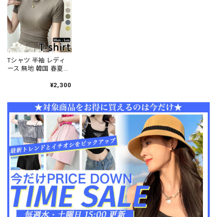
し活 ライブ [LS-
ーリー デート 高見え
ト 高見え [LS-
CGT145]
[LS-CGT146]
CGT147]
Tシャツ 半袖 レディ
ース 無地 韓国 春夏
シンプル 大人 きれい
め 細見え 通勤 オフィ
¥2,300
スカジュアル おしゃ
れ カジュアル トップ
ス 大人可愛い 大人女
子 [LS-CET059]