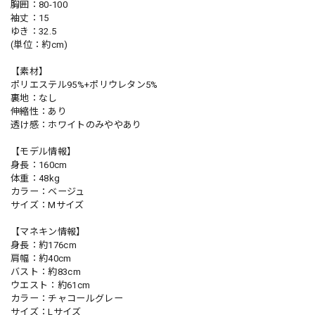
胸囲：80-100
袖丈：15
ゆき：32.5
(単位：約cm)
【素材】
ポリエステル95%+ポリウレタン5%
裏地：なし
伸縮性：あり
透け感：ホワイトのみややあり
【モデル情報】
身長：160cm
体重：48kg
カラー：ベージュ
サイズ：Mサイズ
【マネキン情報】
身長：約176cm
肩幅：約40cm
バスト：約83cm
ウエスト：約61cm
カラー：チャコールグレー
サイズ：Lサイズ