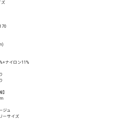
イズ
170
m)
%+ナイロン11%
り
り
報】
cm
ージュ
リーサイズ