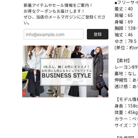
■フリーサ
新着アイテムやセール情報をご案内！
着丈：40
お得なクーポンもお届けします！
肩幅：65
ぜひ、当店のメールマガジンにご登録くださ
身幅：69
い。
胸囲：138-
登録
袖丈：46
ゆき：78.5
(単位：約c
【素材】
レーヨン89
裏地：なし
伸縮性：あ
透け感：あ
【モデル情
身長：158
体重：45kg
カラー：ベ
サイズ：フ