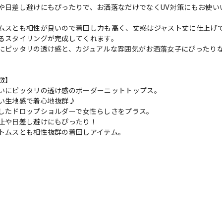
や日差し避けにもぴったりで、お洒落なだけでなくUV対策にもお使い
ムスとも相性が良いので着回し力も高く、丈感はジャスト丈に仕上げ
るスタイリングが完成してくれます。
にピッタリの透け感と、カジュアルな雰囲気がお洒落女子にぴったり
徴】
いにピッタリの透け感のボーダーニットトップス。
い生地感で着心地抜群♪
したドロップショルダーで女性らしさをプラス。
止や日差し避けにもぴったり！
トムスとも相性抜群の着回しアイテム。