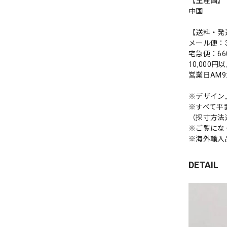
【生産国】
中国
【送料・発
メール便：3
宅急便：66
10,000
営業日AM
※デザイン
※すべて平
（採寸方法
※ご覧にな
※海外輸入
DETAIL