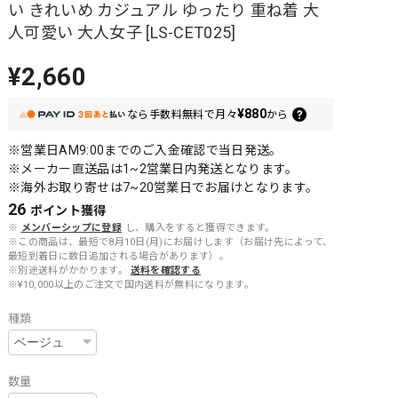
い きれいめ カジュアル ゆったり 重ね着 大
人可愛い 大人女子 [LS-CET025]
¥2,660
¥880
なら
手数料無料で
月々
から
※営業日AM9:00までのご入金確認で当日発送。
※メーカー直送品は1~2営業日内発送となります。
※海外お取り寄せは7~20営業日でお届けとなります。
26
ポイント
獲得
※
メンバーシップに登録
し、購入をすると獲得できます。
※この商品は、最短で8月10日(月)にお届けします（お届け先によって、
最短到着日に数日追加される場合があります）。
※別途送料がかかります。
送料を確認する
※¥10,000以上のご注文で国内送料が無料になります。
種類
数量