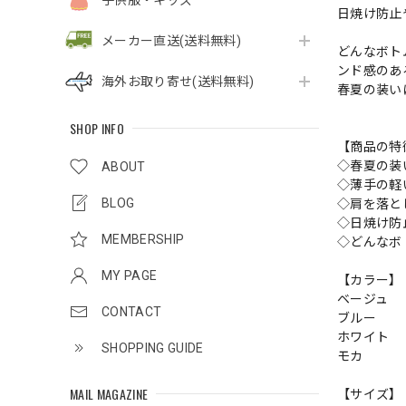
子供服・キッズ
日焼け防止
メーカー直送(送料無料)
どんなボト
ンド感のあ
海外お取り寄せ(送料無料)
春夏の装い
SHOP INFO
【商品の特
◇春夏の装
ABOUT
◇薄手の軽
BLOG
◇肩を落と
◇日焼け防
MEMBERSHIP
◇どんなボ
MY PAGE
【カラー】
ベージュ
CONTACT
ブルー
ホワイト
SHOPPING GUIDE
モカ
MAIL MAGAZINE
【サイズ】