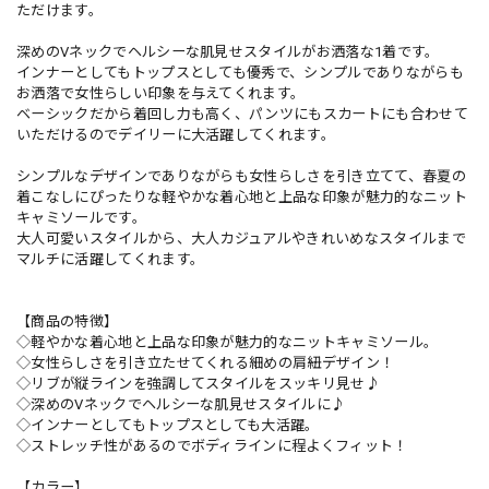
ただけます。
深めのVネックでヘルシーな肌見せスタイルがお洒落な1着です。
インナーとしてもトップスとしても優秀で、シンプルでありながらも
お洒落で女性らしい印象を与えてくれます。
ベーシックだから着回し力も高く、パンツにもスカートにも合わせて
いただけるのでデイリーに大活躍してくれます。
シンプルなデザインでありながらも女性らしさを引き立てて、春夏の
着こなしにぴったりな軽やかな着心地と上品な印象が魅力的なニット
キャミソールです。
大人可愛いスタイルから、大人カジュアルやきれいめなスタイルまで
マルチに活躍してくれます。
【商品の特徴】
◇軽やかな着心地と上品な印象が魅力的なニットキャミソール。
◇女性らしさを引き立たせてくれる細めの肩紐デザイン！
◇リブが縦ラインを強調してスタイルをスッキリ見せ♪
◇深めのVネックでヘルシーな肌見せスタイルに♪
◇インナーとしてもトップスとしても大活躍。
◇ストレッチ性があるのでボディラインに程よくフィット！
【カラー】