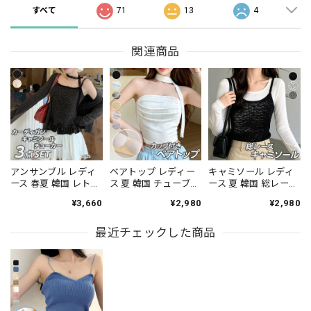
すべて
71
13
4
関連商品
アンサンブル レディ
ベアトップ レディー
キャミソール レディ
ース 春夏 韓国 レトロ
ス 夏 韓国 チューブト
ース 夏 韓国 総レース
ガーリー 3点セット
ップ カップ付き ライ
シアー 花柄 レイヤー
¥3,660
¥2,980
¥2,980
カーディガン キャミ
ンストーン スカーフ
ド ビスチェ風 タイト
ソール レース チョー
付き ギャザー ショー
細見え チラ見せ イン
カー付き ドット柄 フ
最近チェックした商品
ト丈 肌見せ へそ出し
ナー 透け感 フェミニ
リル ショート丈 長袖
ワンホン きれいめ フ
ン きれいめ カジュア
伸縮性 着回し 冷房対
ェミニン カジュアル
ル 重ね着 トップス
策 デート [LS-
インナー デート お出
[LS-CGT155]
CGT152]
かけ トップス [LS-
CGT154]