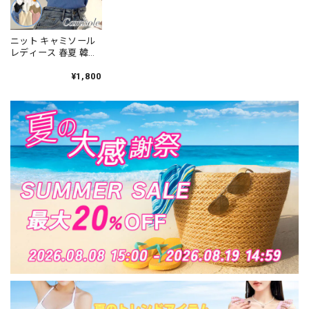
ニット キャミソール
レディース 春夏 韓国
インナー トップス リ
ブニット 大人 かわい
¥1,800
い おしゃれ リブニッ
ト きれいめ カジュア
ル 大人可愛い 大人女
子 [LS-CET015]