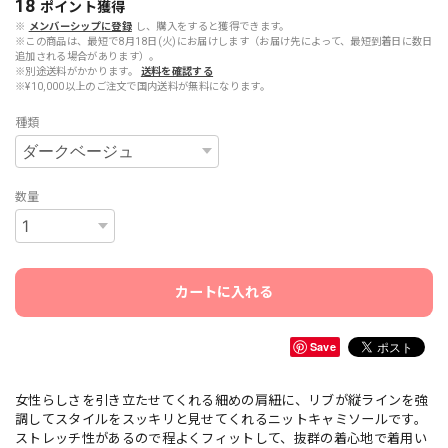
18
ポイント
獲得
※
メンバーシップに登録
し、購入をすると獲得できます。
※この商品は、最短で8月18日(火)にお届けします（お届け先によって、最短到着日に数日
追加される場合があります）。
※別途送料がかかります。
送料を確認する
※¥10,000以上のご注文で国内送料が無料になります。
種類
数量
カートに入れる
Save
女性らしさを引き立たせてくれる細めの肩紐に、リブが縦ラインを強
調してスタイルをスッキリと見せてくれるニットキャミソールです。
ストレッチ性があるので程よくフィットして、抜群の着心地で着用い