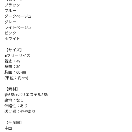
ブラック
ブルー
ダークベージュ
グレー
ライトベージュ
ピンク
ホワイト
【サイズ】
■フリーサイズ
着丈：49
身幅：30
胸囲：60-88
(単位：約cm)
【素材】
綿65%+ポリエステル35%
裏地：なし
伸縮性：あり
透け感：ややあり
【生産国】
中国