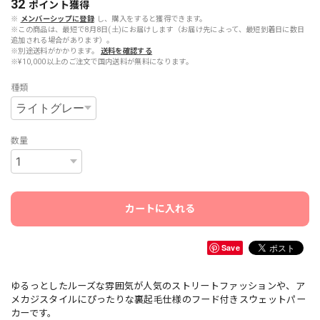
32
ポイント
獲得
※
メンバーシップに登録
し、購入をすると獲得できます。
※この商品は、最短で8月8日(土)にお届けします（お届け先によって、最短到着日に数日
追加される場合があります）。
※別途送料がかかります。
送料を確認する
※¥10,000以上のご注文で国内送料が無料になります。
種類
数量
カートに入れる
Save
ゆるっとしたルーズな雰囲気が人気のストリートファッションや、ア
メカジスタイルにぴったりな裏起毛仕様のフード付きスウェットパー
カーです。