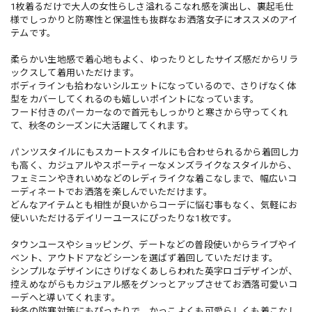
1枚着るだけで大人の女性らしさ溢れるこなれ感を演出し、裏起毛仕
様でしっかりと防寒性と保温性も抜群なお洒落女子にオススメのアイ
テムです。
柔らかい生地感で着心地もよく、ゆったりとしたサイズ感だからリラ
ックスして着用いただけます。
ボディラインも拾わないシルエットになっているので、さりげなく体
型をカバーしてくれるのも嬉しいポイントになっています。
フード付きのパーカーなので首元もしっかりと寒さから守ってくれ
て、秋冬のシーズンに大活躍してくれます。
パンツスタイルにもスカートスタイルにも合わせられるから着回し力
も高く、カジュアルやスポーティーなメンズライクなスタイルから、
フェミニンやきれいめなどのレディライクな着こなしまで、幅広いコ
ーディネートでお洒落を楽しんでいただけます。
どんなアイテムとも相性が良いからコーデに悩む事もなく、気軽にお
使いいただけるデイリーユースにぴったりな1枚です。
タウンユースやショッピング、デートなどの普段使いからライブやイ
ベント、アウトドアなどシーンを選ばず着回していただけます。
シンプルなデザインにさりげなくあしらわれた英字ロゴデザインが、
控えめながらもカジュアル感をグンっとアップさせてお洒落可愛いコ
ーデへと導いてくれます。
秋冬の防寒対策にもぴったりで、かっこよくも可愛らしくも着こなし