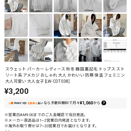
スウェット パーカー レディース 秋冬 韓国 裏起毛 トップス スト
リート系 アメカジ おしゃれ 大人 かわいい 防寒 保温 フェミニン
大人可愛い 大人女子 [LW-CDT038]
¥3,200
¥1,060
なら
手数料無料で
月々
から
※営業日AM9:00までのご入金確認で当日発送。
※メーカー直送品は1~2営業日内発送となります。
※海外お取り寄せは7~20営業日でお届けとなります。