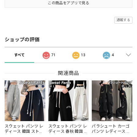
この商品をアプリで見る
通報する
ショップの評価
すべて
71
13
4
関連商品
スウェット パンツ レ
スウェット パンツ レ
パラシュート カーゴ
ディース 韓国 ストリ
ディース 春秋 韓国 ス
パンツ レディース 韓
ート ワイド バルーン
トリート ワイド 配色
国 ストリート Y2K ワ