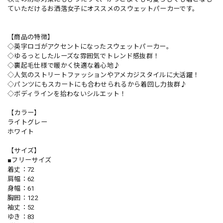
ていただけるお洒落女子にオススメのスウェットパーカーです。
【商品の特徴】
◇英字ロゴがアクセントになったスウェットパーカー。
◇ゆるっとしたルーズな雰囲気でトレンド感抜群！
◇裏起毛仕様で暖かく快適な着心地♪
◇人気のストリートファッションやアメカジスタイルに大活躍！
◇パンツにもスカートにも合わせられるから着回し力抜群♪
◇ボディラインを拾わないシルエット！
【カラー】
ライトグレー
ホワイト
【サイズ】
■フリーサイズ
着丈：72
肩幅：62
身幅：61
胸囲：122
袖丈：52
ゆき：83