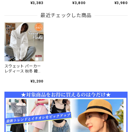
¥3,383
¥3,800
¥3,980
ロング丈 ロゴ刺しゅ
ウエスト ロゴ刺しゅ
イド ルーズ マルチポ
う ハイウエスト ウエ
う ハイウエスト ウエ
ケット 配色 ドローコ
ストゴム ドローコー
最近チェックした商品
ストゴム ドローコー
ード ウエストゴム 裾
ド 大きめポケット 体
ド ゆったり ルーズ 体
絞り 体型カバー 高見
型カバー 着やせ 脚長
型カバー 着やせ 脚長
え K-POP ダンス ライ
スポーティー アメカ
スポーティー 大人 カ
ブ フェス 推し活 [LS-
ジ 楽ちん 部屋着 通学
ジュアル ダンス 通学
CGP051]
旅行 ダンス [LS-
旅行 [LS-CGP047]
CGP045]
スウェット パーカー
レディース 秋冬 韓国
裏起毛 トップス スト
リート系 アメカジ お
¥3,200
しゃれ 大人 かわいい
防寒 保温 フェミニン
大人可愛い 大人女子
[LW-CDT038]