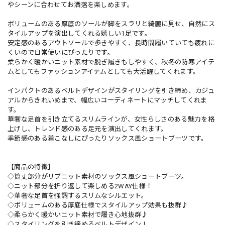
やシーンに合わせてお洒落を楽しめます。
ボリュームのある厚底のソールが脚をスラリと綺麗に見せ、自然にス
タイルアップを演出してくれる嬉しい1足です。
安定感のあるアウトソールで歩きやすく、長時間履いていても疲れに
くいので日常使いにぴったりです。
柔らかく暖かいニット素材で脱ぎ履きもしやすく、秋冬の防寒アイテ
ムとしてもファッションアイテムとしても大活躍してくれます。
インパクトのあるベルトデザインがスタイリングを引き締め、カジュ
アルからきれいめまで、幅広いコーディネートにマッチしてくれま
す。
華奢な足首を引き立てるスリムラインが、女性らしさのある魅力を格
上げし、トレンド感のある足元を演出してくれます。
季節感のある着こなしにぴったりソックス風ショートブーツです。
【商品の特徴】
◇筒丈部分がリブニット素材のソックス風ショートブーツ。
◇ニット部分を折り返して楽しめる2WAY仕様！
◇華奢な足首を強調するスリムなシルエット。
◇ボリュームのある厚底仕様でスタイルアップ効果も抜群♪
◇柔らかく暖かいニット素材で履き心地抜群♪
◇スタイリングを引き締めるベルトデザイン！