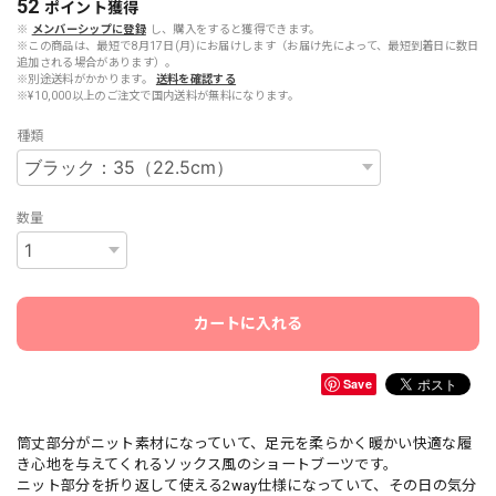
52
ポイント
獲得
※
メンバーシップに登録
し、購入をすると獲得できます。
※この商品は、最短で8月17日(月)にお届けします（お届け先によって、最短到着日に数日
追加される場合があります）。
※別途送料がかかります。
送料を確認する
※¥10,000以上のご注文で国内送料が無料になります。
種類
数量
カートに入れる
Save
筒丈部分がニット素材になっていて、足元を柔らかく暖かい快適な履
き心地を与えてくれるソックス風のショートブーツです。
ニット部分を折り返して使える2way仕様になっていて、その日の気分