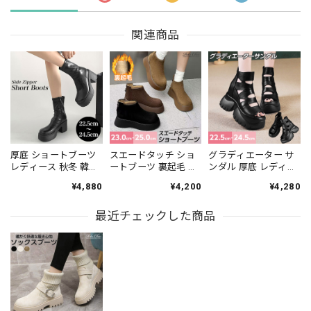
関連商品
厚底 ショートブーツ
スエードタッチ ショ
グラディエーター サ
レディース 秋冬 韓国
ートブーツ 裏起毛 レ
ンダル 厚底 レディー
サイドファスナー 大
ディース 秋冬 防寒 保
ス 春夏 韓国 ショート
¥4,880
¥4,200
¥4,280
人 おしゃれ きれいめ
温 通勤 通学 大人 き
ブーツ おしゃれ 大人
シンプル ブラック 黒
れいめ おしゃれ 暖か
カジュアル きれいめ
チャンキーヒール ア
最近チェックした商品
い 厚底 ラウンドトゥ
バックファスナー 蒸
ンクルブーツ 大人可
大人可愛い 大人女子
れない 歩きやすい 履
愛い 大人女子 [LW-
[LW-CFS034]
きやすい オープント
CES015]
ゥ ストリート 原宿系
大人可愛い 大人女子
[LS-CGS022]