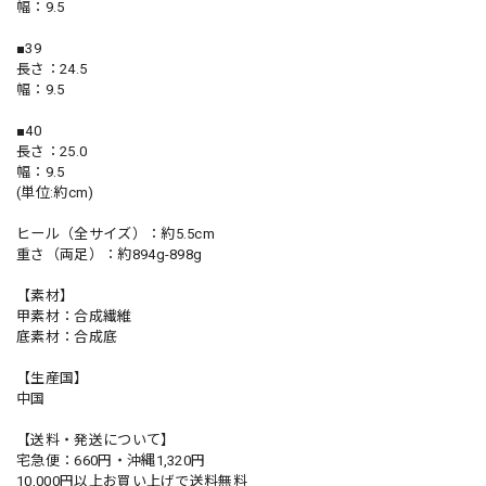
幅：9.5
■39
長さ：24.5
幅：9.5
■40
長さ：25.0
幅：9.5
(単位:約cm)
ヒール（全サイズ）：約5.5cm
重さ（両足）：約894g-898g
【素材】
甲素材：合成繊維
底素材：合成底
【生産国】
中国
【送料・発送について】
宅急便：660円・沖縄1,320円
10,000円以上お買い上げで送料無料