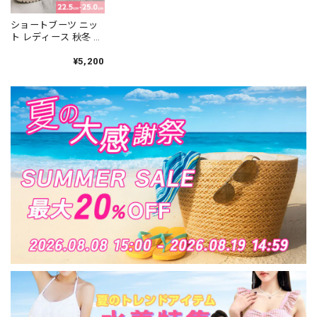
ショートブーツ ニッ
ト レディース 秋冬 韓
国 ソックスブーツ 防
寒 保温 おしゃれ 大人
¥5,200
きれいめ カジュアル
ハイカット 歩きやす
い 疲れにくい 大人可
愛い 大人女子 [LW-
CDS038]