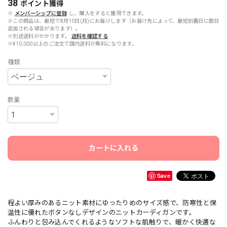
38
ポイント
獲得
※
メンバーシップに登録
し、購入をすると獲得できます。
※この商品は、最短で8月10日(月)にお届けします（お届け先によって、最短到着日に数日
追加される場合があります）。
※別途送料がかかります。
送料を確認する
※¥10,000以上のご注文で国内送料が無料になります。
種類
数量
カートに入れる
Save
程よい厚みのあるニット素材にゆったりめのサイズ感で、防寒性と保
温性に優れたボタンなしデザインのニットカーディガンです。
ふんわりと包み込んでくれるようなソフトな肌触りで、暖かく快適な