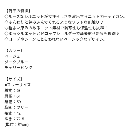
【商品の特徴】
◇ルーズなシルエットが女性らしさを演出するニットカーディガン。
◇ふんわりと包み込んでくれるようなソフトな肌触り♪
◇程よい厚みのあるニット素材で防寒性も保温性も抜群！
◇ゆるシルエットとドロップショルダーで華奢魅せ効果も抜群♪
◇コーデやシーンにとらわれないベーシックなデザイン。
【カラー】
ベージュ
ダークブルー
チェリーピンク
【サイズ】
■フリーサイズ
着丈：63
肩幅：61
身幅：59
胸囲：フリー
袖丈：42
ゆき：72.5
(単位：約cm)