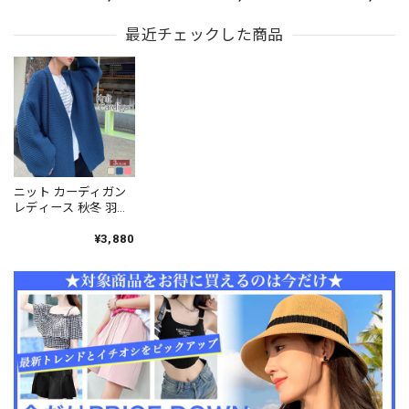
韓国 おしゃれ 大人 か
人 シンプル きれいめ
れ きれいめ 大人 かわ
わいい きれいめ モヘ
体型カバー トップス
いい アウター 羽織り
ア風 トップス アウタ
最近チェックした商品
アウター 大人可愛い
ゆったり 体型カバー
ー 羽織り 大人可愛い
大人女子 [LS-CFT002]
アーガイル柄 ボアニ
大人女子 [LW-CET065]
ット 大人可愛い 大人
女子 [LS-CFT013]
ニット カーディガン
レディース 秋冬 羽織
り きれいめ おしゃれ
オーバーサイズ 大人
¥3,880
かわいい アウター リ
ブニット 通勤 通学 大
人可愛い 大人女子
[LW-CDJ035]