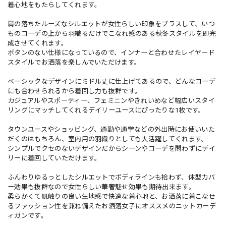
着心地をもたらしてくれます。
肩の落ちたルーズなシルエットが女性らしい印象をプラスして、いつ
ものコーデの上から羽織るだけでこなれ感のある秋冬スタイルを即完
成させてくれます。
ボタンのない仕様になっているので、インナーと合わせたレイヤード
スタイルでお洒落を楽しんでいただけます。
ベーシックなデザインにミドル丈に仕上げてあるので、どんなコーデ
にも合わせられるから着回し力も抜群です。
カジュアルやスポーティー、フェミニンやきれいめなど幅広いスタイ
リングにマッチしてくれるデイリーユースにぴったりな1枚です。
タウンユースやショッピング、通勤や通学などの外出時にお使いいた
だくのはもちろん、室内用の羽織りとしても大活躍してくれます。
シンプルでクセのないデザインだからシーンやコーデを問わずにデイ
リーに着回していただけます。
ふんわりゆるっとしたシルエットでボディラインも拾わず、体型カバ
ー効果も抜群なので女性らしい華奢魅せ効果も期待出来ます。
柔らかくて肌触りの良い生地感で快適な着心地と、お洒落に着こなせ
るファッション性を兼ね備えたお洒落女子にオススメのニットカーデ
ィガンです。