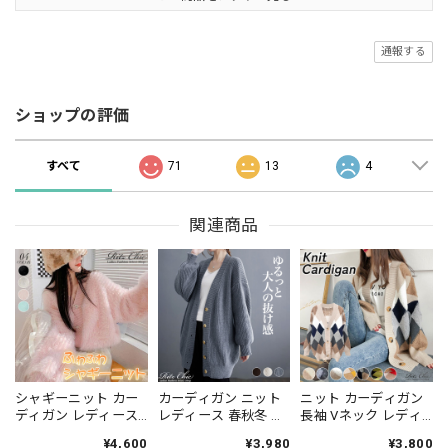
通報する
ショップの評価
すべて
71
13
4
関連商品
シャギーニット カー
カーディガン ニット
ニット カーディガン
ディガン レディース
レディース 春秋冬 韓
長袖 Vネック レディ
秋冬 暖かい 防寒 保温
国 羽織り ゆったり 大
ース 秋冬 韓国 おしゃ
¥4,600
¥3,980
¥3,800