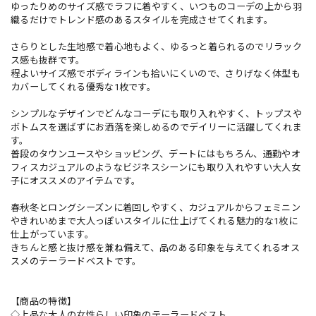
ゆったりめのサイズ感でラフに着やすく、いつものコーデの上から羽
織るだけでトレンド感のあるスタイルを完成させてくれます。
さらりとした生地感で着心地もよく、ゆるっと着られるのでリラック
ス感も抜群です。
程よいサイズ感でボディラインも拾いにくいので、さりげなく体型も
カバーしてくれる優秀な1枚です。
シンプルなデザインでどんなコーデにも取り入れやすく、トップスや
ボトムスを選ばずにお洒落を楽しめるのでデイリーに活躍してくれま
す。
普段のタウンユースやショッピング、デートにはもちろん、通勤やオ
フィスカジュアルのようなビジネスシーンにも取り入れやすい大人女
子にオススメのアイテムです。
春秋冬とロングシーズンに着回しやすく、カジュアルからフェミニン
やきれいめまで大人っぽいスタイルに仕上げてくれる魅力的な1枚に
仕上がっています。
きちんと感と抜け感を兼ね備えて、品のある印象を与えてくれるオス
スメのテーラードベストです。
【商品の特徴】
◇上品な大人の女性らしい印象のテーラードベスト。