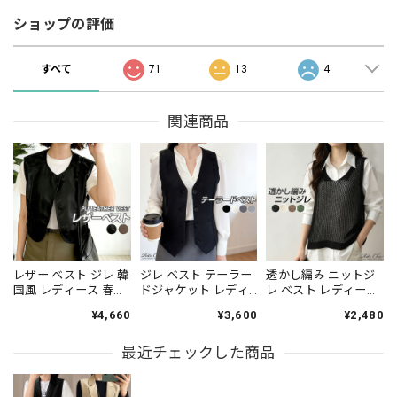
ショップの評価
すべて
71
13
4
関連商品
レザー ベスト ジレ 韓
ジレ ベスト テーラー
透かし編み ニットジ
国風 レディース 春秋
ドジャケット レディ
レ ベスト レディース
PUレザー おしゃれ き
ース 春夏秋冬 韓国 ス
韓国 きれいめ Vネッ
¥4,660
¥3,600
¥2,480
れいめ 大人 カジュア
ーツベスト きれいめ
ク レイヤードトップ
ル ストリート アメカ
シンプル 大人 カジュ
ス [LS-CGT102]
ジ 重ね着 レイヤード
最近チェックした商品
アル 通勤 オフィス ビ
ゆったり 体型カバー
ジネス OL アウター
大人可愛い 大人女子
羽織り ノースリーブ
[LS-CGT047]
ゆったり 体型カバー