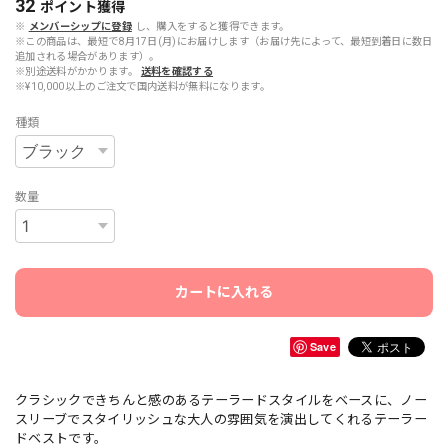
32
ポイント
獲得
※
メンバーシップに登録
し、購入をすると獲得できます。
※この商品は、最短で8月17日(月)にお届けします（お届け先によって、最短到着日に数日
追加される場合があります）。
※別途送料がかかります。
送料を確認する
※¥10,000以上のご注文で国内送料が無料になります。
種類
数量
カートに入れる
Save
クラシックできちんと感のあるテーラードスタイルをベースに、ノー
スリーブでスタイリッシュな大人の雰囲気を演出してくれるテーラー
ドベストです。