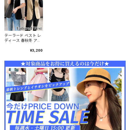
大人可愛い 大人女子
[LS-CGT063]
テーラード ベスト レ
ディース 春秋冬 アウ
ター ジレ おしゃれ オ
フィス ビジネス 通勤
¥3,200
きれいめ 大人 かわい
い トレンチ 羽織り 大
人可愛い 大人女子
[LW-CDJ027]