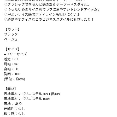
◇クラシックできちんと感のあるテーラードスタイル。
◇ゆったりめのサイズ感でラフに着やすいトレンドアイテム。
◇程よいサイズ感でボディラインも拾いにくい♪
◇通勤やオフィスなどのビジネススタイルにもぴったり！
【カラー】
ブラック
ベージュ
【サイズ】
■フリーサイズ
着丈：67
肩幅：36
身幅：50
胸囲：100
(単位：約cm)
【素材】
表地素材：ポリエステル70%+綿30%
裏地素材：ポリエステル100%
裏地： あり
伸縮性：なし
透け感：なし