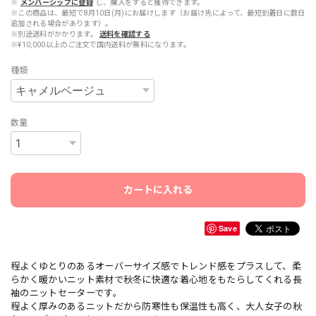
※
メンバーシップに登録
し、購入をすると獲得できます。
※この商品は、最短で8月10日(月)にお届けします（お届け先によって、最短到着日に数日
追加される場合があります）。
※別途送料がかかります。
送料を確認する
※¥10,000以上のご注文で国内送料が無料になります。
種類
数量
カートに入れる
Save
程よくゆとりのあるオーバーサイズ感でトレンド感をプラスして、柔
らかく暖かいニット素材で秋冬に快適な着心地をもたらしてくれる長
袖のニットセーターです。
程よく厚みのあるニットだから防寒性も保温性も高く、大人女子の秋