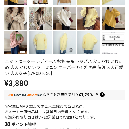
ニット セーター レディース 秋冬 長袖 トップス おしゃれ きれい
め 大人 かわいい フェミニン オーバーサイズ 防寒 保温 大人可愛
い 大人女子 [LW-CDT030]
¥3,880
¥1,290
なら
手数料無料で
月々
から
※営業日AM9:00までのご入金確認で当日発送。
※メーカー直送品は1~2営業日内発送となります。
※海外お取り寄せは7~20営業日でお届けとなります。
38
ポイント
獲得