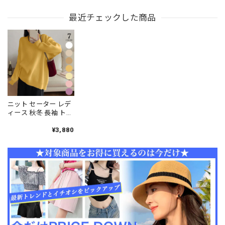
Vネック ラメ入り ゆ
いい きれいめ カジュ
ル リブニット Vネッ
ったり ふわふわ 暖か
最近チェックした商品
アル 長袖 もこもこ 柔
ク 薄手 春夏秋 トップ
い モヘアニット ニッ
らかい 大人可愛い 大
ス 大人可愛い 大人女
トセーター 大人可愛
人女子 [LS-CFT019]
子 [LS-CFT024]
い 大人女子 [LW-
CET010]
ニット セーター レデ
ィース 秋冬 長袖 トッ
プス おしゃれ きれい
め 大人 かわいい フェ
¥3,880
ミニン オーバーサイ
ズ 防寒 保温 大人可愛
い 大人女子 [LW-
CDT030]