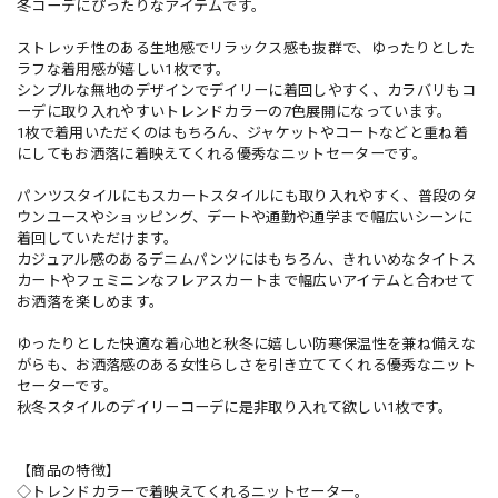
冬コーデにぴったりなアイテムです。
ストレッチ性のある生地感でリラックス感も抜群で、ゆったりとした
ラフな着用感が嬉しい1枚です。
シンプルな無地のデザインでデイリーに着回しやすく、カラバリもコ
ーデに取り入れやすいトレンドカラーの7色展開になっています。
1枚で着用いただくのはもちろん、ジャケットやコートなどと重ね着
にしてもお洒落に着映えてくれる優秀なニットセーターです。
パンツスタイルにもスカートスタイルにも取り入れやすく、普段のタ
ウンユースやショッピング、デートや通勤や通学まで幅広いシーンに
着回していただけます。
カジュアル感のあるデニムパンツにはもちろん、きれいめなタイトス
カートやフェミニンなフレアスカートまで幅広いアイテムと合わせて
お洒落を楽しめます。
ゆったりとした快適な着心地と秋冬に嬉しい防寒保温性を兼ね備えな
がらも、お洒落感のある女性らしさを引き立ててくれる優秀なニット
セーターです。
秋冬スタイルのデイリーコーデに是非取り入れて欲しい1枚です。
【商品の特徴】
◇トレンドカラーで着映えてくれるニットセーター。