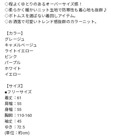
◇程よくゆとりのあるオーバーサイズ感！
◇柔らかく暖かいニット生地で防寒性も着心地も抜群♪
◇ボトムスを選ばない着回しアイテム。
◇お洒落で可愛いトレンド感抜群のカラーニット。
【カラー】
グレージュ
キャメルベージュ
ライトイエロー
ピンク
パープル
ホワイト
イエロー
【サイズ】
■フリーサイズ
着丈：61
肩幅：55
身幅：55
胸囲：110-160
袖丈：45
ゆき：72.5
(単位：約cm)