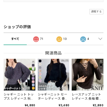
通報する
ショップの評価
すべて
71
13
4
関連商品
シャギー ニット トッ
シャギーニット セー
レースアップ ニット
プス レディース 秋冬
ター レディース 春秋
レディース 長袖 韓国
長袖 韓国 きれいめ お
冬 韓国 モヘア ニット
おしゃれ きれいめ 大
¥4,880
¥3,480
¥2,880
しゃれ 大人 かわいい
ショート丈 大人 かわ
人 かわいい カジュア