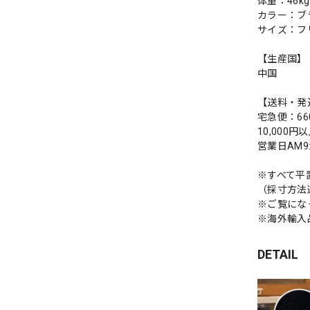
体重：46kg
カラー：ブ
サイズ：フ
【生産国】
中国
【送料・発
宅急便：66
10,000
営業日AM
※すべて平
（採寸方法
※ご覧にな
※海外輸入
DETAIL