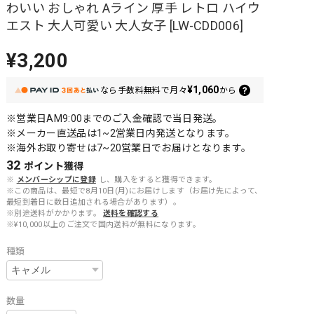
わいい おしゃれ Aライン 厚手 レトロ ハイウ
エスト 大人可愛い 大人女子 [LW-CDD006]
¥3,200
¥1,060
なら
手数料無料で
月々
から
※営業日AM9:00までのご入金確認で当日発送。
※メーカー直送品は1~2営業日内発送となります。
※海外お取り寄せは7~20営業日でお届けとなります。
32
ポイント
獲得
※
メンバーシップに登録
し、購入をすると獲得できます。
※この商品は、最短で8月10日(月)にお届けします（お届け先によって、
最短到着日に数日追加される場合があります）。
※別途送料がかかります。
送料を確認する
※¥10,000以上のご注文で国内送料が無料になります。
種類
数量