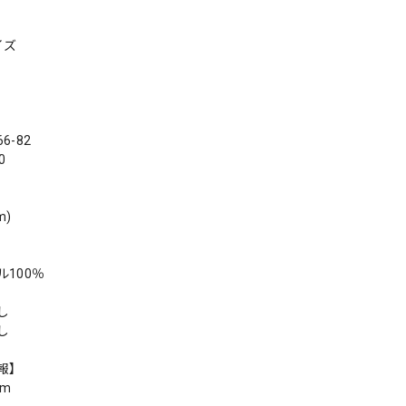
イズ
6-82
0
m)
100％
し
し
報】
cm