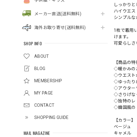
子供服・キッズ
しっかりと
ハイウエス
メーカー直送(送料無料)
シンプルな
海外お取り寄せ(送料無料)
1枚で着用
けます。
SHOP INFO
可愛らしさ
ABOUT
【商品の特
BLOG
◇暖かみの
◇ウエスト
MEMBERSHIP
◇ゆったり
◇アウター
MY PAGE
◇さりげな
◇独特のレ
CONTACT
◇韓国風の
SHOPPING GUIDE
【カラー】
ベージュ
MAIL MAGAZINE
キャメル