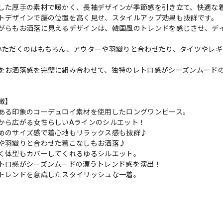
した厚手の素材で暖かく、長袖デザインが季節感を引き立て、快適な
トデザインで腰の位置を高く見せ、スタイルアップ効果も抜群です。
がらもお洒落に見えるデザインは、韓国風のトレンドを感じさせ、デ
いただくのはもちろん、アウターや羽織りと合わせたり、タイツやレ
をお洒落感を完璧に組み合わせて、独特のレトロ感がシーズンムード
徴】
ある印象のコーデュロイ素材を使用したロングワンピース。
から広がる女性らしいAラインのシルエット！
めのサイズ感で着心地もリラックス感も抜群♪
や羽織りと合わせた着こなしもお洒落♪
く体型もカバーしてくれるゆるシルエット。
トロ感がシーズンムードの漂うトレンド感を演出！
トレンドを意識したスタイリッシュな一着。