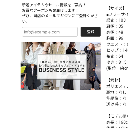
新着アイテムやセール情報をご案内！
【サイズ】
お得なクーポンもお届けします！
■フリーサ
ぜひ、当店のメールマガジンにご登録くださ
総丈：103
い。
肩幅：35
登録
身幅：48
胸囲：96
ウエスト：6
ヒップ：14
袖丈：64
ゆき：81.5
(単位：約c
【素材】
ポリエステル
裏地：なし
伸縮性：な
透け感：な
【モデル情
身長：160