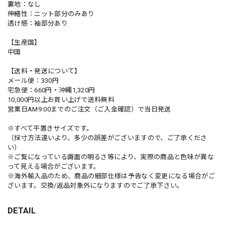
裏地：なし
伸縮性：ニット部分のみあり
透け感：袖部分あり
【生産国】
中国
【送料・発送について】
メール便：330円
宅急便：660円・沖縄1,320円
10,000円以上お買い上げで送料無料
営業日AM9:00までのご注文（ご入金確認）で当日発送
※すべて平置きサイズです。
（採寸方法違いより、多少の誤差がございますので、ご了承くださ
い）
※ご覧になっている画面の明るさ等により、実際の商品と色味が異な
って見える場合がございます。
※海外輸入品のため、商品の細部仕様は予告なく変更になる場合がご
ざいます。交換/返品対象外になりますのでご了承下さい。
DETAIL