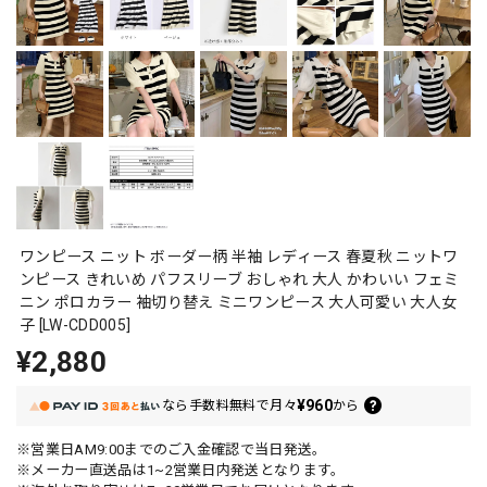
ワンピース ニット ボーダー柄 半袖 レディース 春夏秋 ニットワ
ンピース きれいめ パフスリーブ おしゃれ 大人 かわいい フェミ
ニン ポロカラー 袖切り替え ミニワンピース 大人可愛い 大人女
子 [LW-CDD005]
¥2,880
¥960
なら
手数料無料で
月々
から
※営業日AM9:00までのご入金確認で当日発送。
※メーカー直送品は1~2営業日内発送となります。