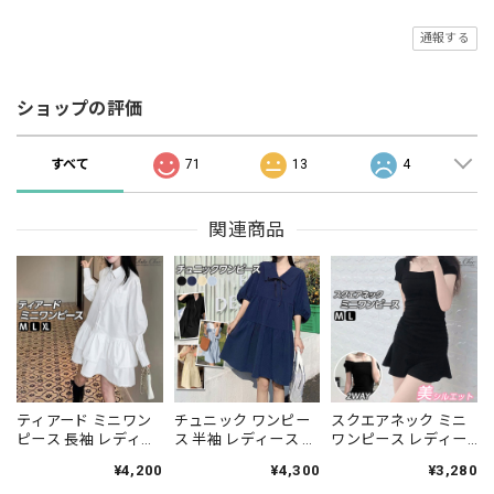
通報する
ショップの評価
すべて
71
13
4
関連商品
ティアード ミニワン
チュニック ワンピー
スクエアネック ミニ
ピース 長袖 レディー
ス 半袖 レディース 春
ワンピース レディー
ス 春夏秋 韓国 ワンピ
夏 韓国 パフスリーブ
ス シャーリング タイ
¥4,200
¥4,300
¥3,280
ース きれいめ 大人 か
きれいめ 大人 フェミ
トワンピ 韓国風 着や