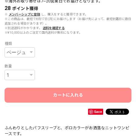
※海外お取り寄せは7~20営業日でお届けとなります。
28
ポイント
獲得
※
メンバーシップに登録
し、購入をすると獲得できます。
※この商品は、最短で8月17日(月)にお届けします（お届け先によって、最短到着日に数日
追加される場合があります）。
※別途送料がかかります。
送料を確認する
※¥10,000以上のご注文で国内送料が無料になります。
種類
数量
カートに入れる
Save
ふんわりとしたパフスリーブと、ポロカラーがお洒落なニットワンピ
ースです。