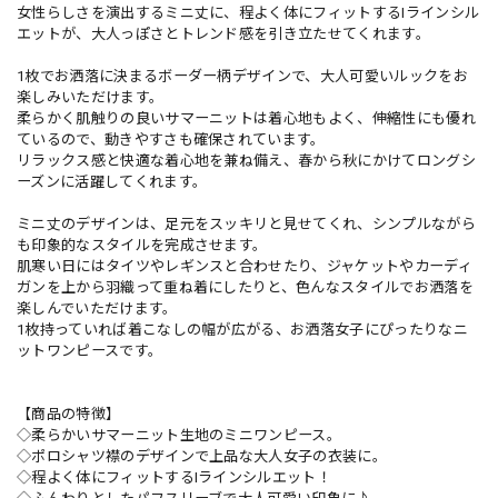
女性らしさを演出するミニ丈に、程よく体にフィットするIラインシル
エットが、大人っぽさとトレンド感を引き立たせてくれます。
1枚でお洒落に決まるボーダー柄デザインで、大人可愛いルックをお
楽しみいただけます。
柔らかく肌触りの良いサマーニットは着心地もよく、伸縮性にも優れ
ているので、動きやすさも確保されています。
リラックス感と快適な着心地を兼ね備え、春から秋にかけてロングシ
ーズンに活躍してくれます。
ミニ丈のデザインは、足元をスッキリと見せてくれ、シンプルながら
も印象的なスタイルを完成させます。
肌寒い日にはタイツやレギンスと合わせたり、ジャケットやカーディ
ガンを上から羽織って重ね着にしたりと、色んなスタイルでお洒落を
楽しんでいただけます。
1枚持っていれば着こなしの幅が広がる、お洒落女子にぴったりなニ
ットワンピースです。
【商品の特徴】
◇柔らかいサマーニット生地のミニワンピース。
◇ポロシャツ襟のデザインで上品な大人女子の衣装に。
◇程よく体にフィットするIラインシルエット！