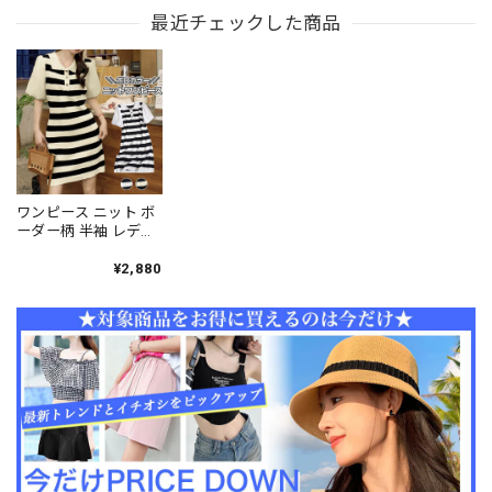
わいい おしゃれ ホワ
ニン かわいい おしゃ
せ 美シルエット デー
イト 白 フェミニン ガ
最近チェックした商品
れ Aライン ゆったり
ト服 [LS-CGD010]
ーリー フリルワンピ
体型カバー 無地 ティ
ース Aライン チュニ
アード ミニワンピー
ック 大人可愛い 大人
ス 大人可愛い 大人女
女子 [LS-CGD005]
子 [LS-CGD007]
ワンピース ニット ボ
ーダー柄 半袖 レディ
ース 春夏秋 ニットワ
ンピース きれいめ パ
¥2,880
フスリーブ おしゃれ
大人 かわいい フェミ
ニン ポロカラー 袖切
り替え ミニワンピー
ス 大人可愛い 大人女
子 [LW-CDD005]