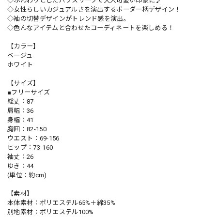
◇ふんわりとしたパフスリーブで大人可愛い印象に♪
◇女性らしいカジュアルさを演出するボーダー柄デザイン！
◇袖の切替デザインがトレンド感を演出。
◇色んなアイテムと合わせたコーディネートを楽しめる！
【カラー】
ベージュ
ホワイト
【サイズ】
■フリーサイズ
総丈：87
肩幅：36
身幅：41
胸囲：82-150
ウエスト：69-156
ヒップ：73-160
袖丈：26
ゆき：44
(単位：約cm)
【素材】
本体素材：ポリエステル65%＋綿35%
別地素材：ポリエステル100%