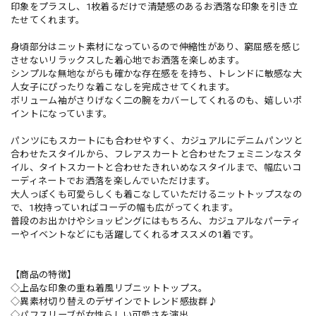
印象をプラスし、1枚着るだけで清楚感のあるお洒落な印象を引き立
たせてくれます。
身頃部分はニット素材になっているので伸縮性があり、窮屈感を感じ
させないリラックスした着心地でお洒落を楽しめます。
シンプルな無地ながらも確かな存在感をを持ち、トレンドに敏感な大
人女子にぴったりな着こなしを完成させてくれます。
ボリューム袖がさりげなく二の腕をカバーしてくれるのも、嬉しいポ
イントになっています。
パンツにもスカートにも合わせやすく、カジュアルにデニムパンツと
合わせたスタイルから、フレアスカートと合わせたフェミニンなスタ
イル、タイトスカートと合わせたきれいめなスタイルまで、幅広いコ
ーディネートでお洒落を楽しんでいただけます。
大人っぽくも可愛らしくも着こなしていただけるニットトップスなの
で、1枚持っていればコーデの幅も広がってくれます。
普段のお出かけやショッピングにはもちろん、カジュアルなパーティ
ーやイベントなどにも活躍してくれるオススメの1着です。
【商品の特徴】
◇上品な印象の重ね着風リブニットトップス。
◇異素材切り替えのデザインでトレンド感抜群♪
◇パフスリーブが女性らしい可愛さを演出。