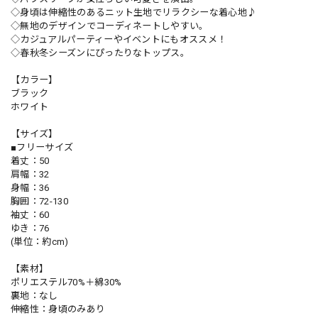
◇身頃は伸縮性のあるニット生地でリラクシーな着心地♪
◇無地のデザインでコーディネートしやすい。
◇カジュアルパーティーやイベントにもオススメ！
◇春秋冬シーズンにぴったりなトップス。
【カラー】
ブラック
ホワイト
【サイズ】
■フリーサイズ
着丈：50
肩幅：32
身幅：36
胸囲：72-130
袖丈：60
ゆき：76
(単位：約cm)
【素材】
ポリエステル70%＋綿30%
裏地：なし
伸縮性：身頃のみあり