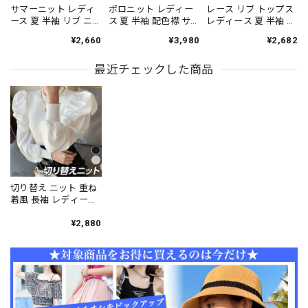
サマーニット レディ
ポロニット レディー
レース リブ トップス
ース 夏 半袖 リブ ニ
ス 夏 半袖 配色襟 サ
レディース 夏 半袖 ヘ
ット トップス クルー
マーニット ニット ポ
ンリーネック Vネック
¥2,660
¥3,980
¥2,682
ネック ゆったり 体型
ロシャツ フロントボ
レイヤード風 ドッキ
カバー 着やせ 細見え
タン 五分袖 スキッパ
ング フロントボタン
無地 きれいめ 韓国 大
最近チェックした商品
ー風 きれいめ 韓国 プ
タイト 細身 細見え 着
人可愛い オフィスカ
レッピー 大人可愛い
やせ 韓国 きれいめ 大
ジュアル 通勤 通学 着
細見え 着回し オフィ
人可愛い オフィスカ
回し プルオーバー
スカジュアル 通勤 大
ジュアル 通勤 カジュ
[LS-CGT136]
人 カジュアル [LS-
アル [LS-CGT138]
CGT137]
切り替え ニット 重ね
着風 長袖 レディース
春秋冬 韓国 リブニッ
ト きれいめ 大人 かわ
¥2,880
いい ボリューム袖 お
しゃれ 上品 清楚 トッ
プス カジュアル 無地
大人可愛い 大人女子
[LW-CDT009]