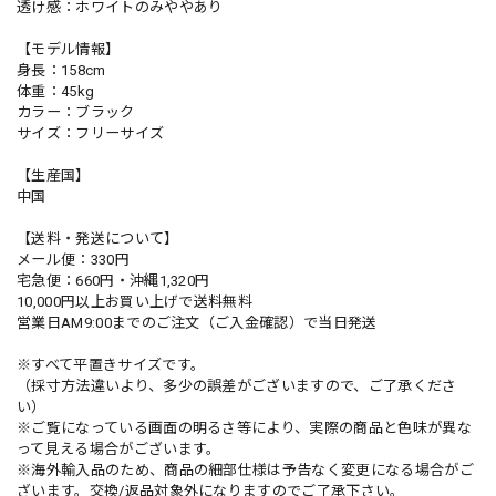
透け感：ホワイトのみややあり
【モデル情報】
身長：158cm
体重：45kg
カラー：ブラック
サイズ：フリーサイズ
【生産国】
中国
【送料・発送について】
メール便：330円
宅急便：660円・沖縄1,320円
10,000円以上お買い上げで送料無料
営業日AM9:00までのご注文（ご入金確認）で当日発送
※すべて平置きサイズです。
（採寸方法違いより、多少の誤差がございますので、ご了承くださ
い）
※ご覧になっている画面の明るさ等により、実際の商品と色味が異な
って見える場合がございます。
※海外輸入品のため、商品の細部仕様は予告なく変更になる場合がご
ざいます。交換/返品対象外になりますのでご了承下さい。