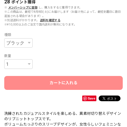
28
ポイント
獲得
※
メンバーシップに登録
し、購入をすると獲得できます。
※この商品は、最短で8月8日(土)にお届けします（お届け先によって、最短到着日に数日
追加される場合があります）。
※別途送料がかかります。
送料を確認する
※¥10,000以上のご注文で国内送料が無料になります。
種類
数量
カートに入れる
Save
洗練されたカジュアルスタイルを楽しめる、異素材切り替えデザイン
のリブニットトップスです。
ボリュームたっぷりのスリーブデザインが、女性らしいフェミニンな