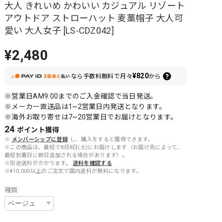
大人 きれいめ かわいい カジュアル リゾート
アウトドア ストローハット 麦藁帽子 大人可
愛い 大人女子 [LS-CDZ042]
¥2,480
¥820
なら
手数料無料で
月々
から
※営業日AM9:00までのご入金確認で当日発送。
※メーカー直送品は1~2営業日内発送となります。
※海外お取り寄せは7~20営業日でお届けとなります。
24
ポイント
獲得
※
メンバーシップに登録
し、購入をすると獲得できます。
※この商品は、最短で8月8日(土)にお届けします（お届け先によって、
最短到着日に数日追加される場合があります）。
※別途送料がかかります。
送料を確認する
※¥10,000以上のご注文で国内送料が無料になります。
種類