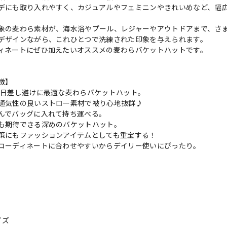
デにも取り入れやすく、カジュアルやフェミニンやきれいめなど、幅
象の麦わら素材が、海水浴やプール、レジャーやアウトドアまで、さ
デザインながら、これひとつで洗練された印象を与えられます。
ィネートにぜひ加えたいオススメの麦わらバケットハットです。
徴】
や日差し避けに最適な麦わらバケットハット。
通気性の良いストロー素材で被り心地抜群♪
んでバッグに入れて持ち運べる。
も期待できる深めのバケットハット。
策にもファッションアイテムとしても重宝する！
コーディネートに合わせやすいからデイリー使いにぴったり。
イズ