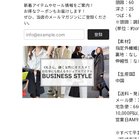
頭囲：60
新着アイテムやセール情報をご案内！
深さ：25
お得なクーポンもお届けします！
つば：6
ぜひ、当店のメールマガジンにご登録くださ
※頭囲：調
い。
(単位：約c
登録
【素材】
指定外繊維
裏地：なし
伸縮性：な
【生産国】
中国
【送料・発
メール便：3
宅急便：66
10,000
営業日AM
※すべて平