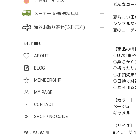
子供服・キッズ
どんなコー
メーカー直送(送料無料)
夏らしい印
シンプルな
海外お取り寄せ(送料無料)
夏のコーデ
SHOP INFO
【商品の特
◇UV対策
ABOUT
◇柔らかく
BLOG
◇折りたた
◇小顔効果
MEMBERSHIP
◇日焼け対
◇あらゆる
MY PAGE
【カラー】
CONTACT
ベージュ
キャメル
SHOPPING GUIDE
【サイズ】
MAIL MAGAZINE
■フリーサ