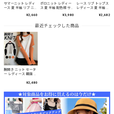
サマーニット レディ
ポロニット レディー
レース リブ トップス
ース 夏 半袖 リブ ニ
ス 夏 半袖 配色襟 サ
レディース 夏 半袖 ヘ
ット トップス クルー
マーニット ニット ポ
ンリーネック Vネック
¥2,660
¥3,980
¥2,682
ネック ゆったり 体型
ロシャツ フロントボ
レイヤード風 ドッキ
カバー 着やせ 細見え
タン 五分袖 スキッパ
ング フロントボタン
無地 きれいめ 韓国 大
最近チェックした商品
ー風 きれいめ 韓国 プ
タイト 細身 細見え 着
人可愛い オフィスカ
レッピー 大人可愛い
やせ 韓国 きれいめ 大
ジュアル 通勤 通学 着
細見え 着回し オフィ
人可愛い オフィスカ
回し プルオーバー
スカジュアル 通勤 大
ジュアル 通勤 カジュ
[LS-CGT136]
人 カジュアル [LS-
アル [LS-CGT138]
CGT137]
腕開き ニット セータ
ー レディース 韓国 春
秋 トップス おしゃれ
大人 カジュアル 長袖
¥2,480
バイカラー リブニッ
ト きれいめ 配色 ニッ
トソー 大人可愛い 大
人女子 [LS-CDT003]