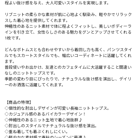
程よい抜け感を与え、大人可愛いスタイルを実現します。
リブニットの柔らかな素材が肌に心地よく馴染み、軽やかでリラック
スした着心地を提供してくれます。
伸縮性のあるニット素材で体に程よくフィットし、美しいボディーラ
インを引き立て、女性らしさのある魅力をグンとアップさせてくれる
1枚です。
どんなボトムスとも合わせやすいから着回し力も高く、パンツスタイ
ルでもスカートスタイルでも、幅広いコーディネートに活躍してくれ
ます。
普段使いやお出かけ、友達とのカフェタイムに大活躍すること間違い
なしのニットトップスです。
季節の変わり目にぴったりで、ナチュラルな抜け感を演出し、デイリ
ーのお洒落に活躍してくれます。
【商品の特徴】
◇個性的な肘出しデザインが可愛い長袖ニットトップス。
◇カジュアル感のあるバイカラーデザイン！
◇伸縮性のあるニット生地で着心地抜群♪
◇肘出しのスタイルでナチュラルな抜け感を演出。
◇重ね着しても着ぶくれしにくい。
◇軽やかな素材感で春秋のシーズンに最適♪