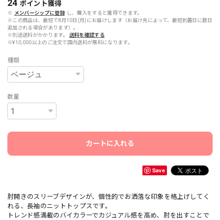
24
ポイント
獲得
※
メンバーシップに登録
し、購入をすると獲得できます。
※この商品は、最短で8月10日(月)にお届けします（お届け先によって、最短到着日に数日
追加される場合があります）。
※別途送料がかかります。
送料を確認する
※¥10,000以上のご注文で国内送料が無料になります。
種類
数量
カートに入れる
Save
肘開きのスリーブデザインが、個性的でお洒落な印象を格上げしてく
れる、長袖のニットトップスです。
トレンド感満載のバイカラーでカジュアル感を高め、肘を出すことで