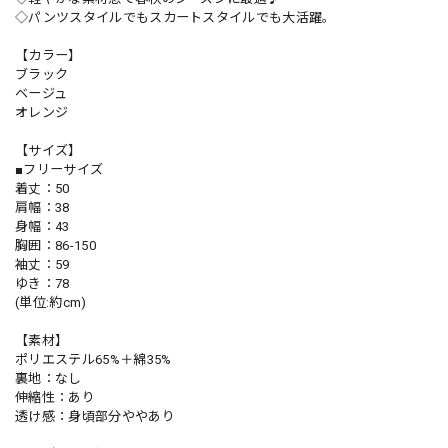
◇パンツスタイルでもスカートスタイルでも大活躍。
【カラー】
ブラック
ベージュ
オレンジ
【サイズ】
■フリーサイズ
着丈：50
肩幅：38
身幅：43
胸囲：86-150
袖丈：59
ゆき：78
(単位:約cm)
【素材】
ポリエステル65%＋綿35%
裏地：なし
伸縮性：あり
透け感：身頃部分ややあり