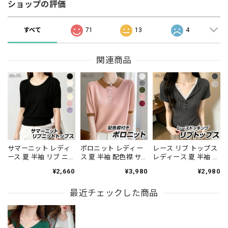
ショップの評価
すべて
71
13
4
関連商品
サマーニット レディ
ポロニット レディー
レース リブ トップス
ース 夏 半袖 リブ ニ
ス 夏 半袖 配色襟 サ
レディース 夏 半袖 ヘ
ット トップス クルー
マーニット ニット ポ
ンリーネック Vネック
¥2,660
¥3,980
¥2,980
ネック ゆったり 体型
ロシャツ フロントボ
レイヤード風 ドッキ
カバー 着やせ 細見え
タン 五分袖 スキッパ
ング フロントボタン
無地 きれいめ 韓国 大
最近チェックした商品
ー風 きれいめ 韓国 プ
タイト 細身 細見え 着
人可愛い オフィスカ
レッピー 大人可愛い
やせ 韓国 きれいめ 大
ジュアル 通勤 通学 着
細見え 着回し オフィ
人可愛い オフィスカ
回し プルオーバー
スカジュアル 通勤 大
ジュアル 通勤 カジュ
[LS-CGT136]
人 カジュアル [LS-
アル [LS-CGT138]