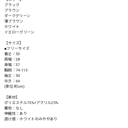
ブラック
ブラウン
ダークグリーン
薄ブラウン
ホワイト
イエローグリーン
【サイズ】
■フリーサイズ
着丈：53
肩幅：28
身幅：37
胸囲：74-115
袖丈：50
ゆき：64
(単位:約cm)
【素材】
ポリエステル75%+アクリル25%
裏地：なし
伸縮性：あり
透け感：ホワイトのみややあり