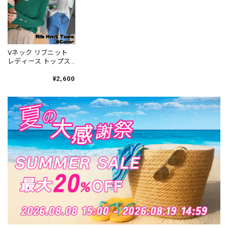
CGT137]
Vネック リブニット
レディース トップス
秋冬 きれいめ シンプ
ル 大人 かわいい カジ
¥2,600
ュアル オフィス ビジ
ネス プルオーバー 薄
手 大人可愛い 大人女
子 [LW-CCT087]