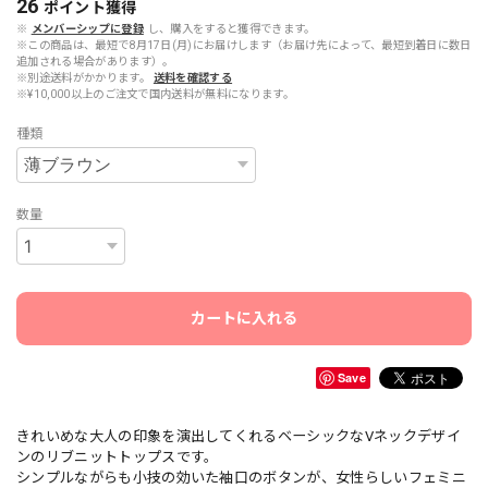
26
ポイント
獲得
※
メンバーシップに登録
し、購入をすると獲得できます。
※この商品は、最短で8月17日(月)にお届けします（お届け先によって、最短到着日に数日
追加される場合があります）。
※別途送料がかかります。
送料を確認する
※¥10,000以上のご注文で国内送料が無料になります。
種類
数量
カートに入れる
Save
きれいめな大人の印象を演出してくれるベーシックなVネックデザイ
ンのリブニットトップスです。
シンプルながらも小技の効いた袖口のボタンが、女性らしいフェミニ