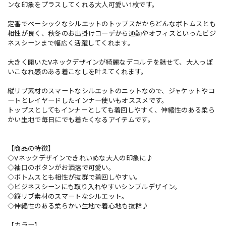
ンな印象をプラスしてくれる大人可愛い1枚です。
定番でベーシックなシルエットのトップスだからどんなボトムスとも
相性が良く、秋冬のお出掛けコーデから通勤やオフィスといったビジ
ネスシーンまで幅広く活躍してくれます。
大きく開いたVネックデザインが綺麗なデコルテを魅せて、大人っぽ
いこなれ感のある着こなしを叶えてくれます。
縦リブ素材のスマートなシルエットのニットなので、ジャケットやコ
ートとレイヤードしたインナー使いもオススメです。
トップスとしてもインナーとしても着回しやすく、伸縮性のある柔ら
かい生地で毎日にでも着たくなるアイテムです。
【商品の特徴】
◇Vネックデザインできれいめな大人の印象に♪
◇袖口のボタンがお洒落で可愛い。
◇ボトムスとも相性が抜群で着回しやすい。
◇ビジネスシーンにも取り入れやすいシンプルデザイン。
◇縦リブ素材のスマートなシルエット。
◇伸縮性のある柔らかい生地で着心地も抜群♪
【カラー】