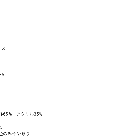
イズ
35
)
65%＋アクリル35%
り
色のみややあり