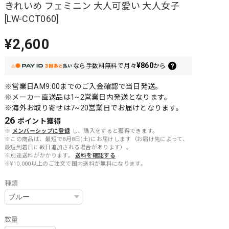
きれいめ フェミニン 大人可愛い 大人女子
[LW-CCT060]
¥2,600
¥860
なら
手数料無料で
月々
から
※営業日AM9:00までのご入金確認で当日発送。
※メーカー直送品は1~2営業日内発送となります。
※海外お取り寄せは7~20営業日でお届けとなります。
26
ポイント
獲得
※
メンバーシップに登録
し、購入をすると獲得できます。
※この商品は、最短で8月8日(土)にお届けします（お届け先によって、
最短到着日に数日追加される場合があります）。
※別途送料がかかります。
送料を確認する
※¥10,000以上のご注文で国内送料が無料になります。
種類
数量