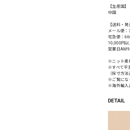
【生産国】
中国
【送料・発
メール便：3
宅急便：66
10,000
営業日AM
※ニット素
※すべて平
（採寸方法
※ご覧にな
※海外輸入
DETAIL