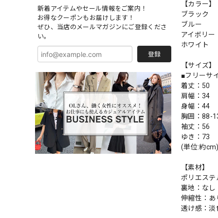
【カラー】
新着アイテムやセール情報をご案内！
ブラック
お得なクーポンもお届けします！
ブルー
ぜひ、当店のメールマガジンにご登録くださ
アイボリー
い。
ホワイト
登録
【サイズ】
■フリーサ
着丈：50
肩幅：34
身幅：44
胸囲：88-1
袖丈：56
ゆき：73
(単位:約cm
【素材】
ポリエステル
裏地：なし
伸縮性：あ
透け感：淡