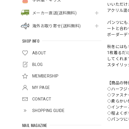
子供服・キッズ
いいただけ
アクリル混
メーカー直送(送料無料)
パンツにも
海外お取り寄せ(送料無料)
ートと合わ
ボーダーデ
SHOP INFO
秋冬にはも
1枚着るだ
ABOUT
してくれま
BLOG
スタイリッ
MEMBERSHIP
【商品の特
MY PAGE
◇ハーフジ
◇ファスナ
CONTACT
◇柔らかい
◇インナー
SHOPPING GUIDE
◇程よくボ
◇パンツに
MAIL MAGAZINE