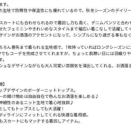
ます。
の生地で防寒性や保温性にも優れているので、秋冬シーズンのデイリ
スカートにも合わせられるので着回し力も高く、デニムパンツと合わ
せたフェミニンやきれいめなスタイルまで幅広い着こなしで活躍して
ザインがお洒落のアクセントになって、シンプルになり過ぎる事もな
ちろん春先まで着られる生地感で、1枚持っていればロングシーズンに
けでもコーデを完成させてくれますが、ちょっと肌寒い日には羽織り
す。
シュなデザインながらも大人可愛い雰囲気を演出してくれる、お洒落
徴】
ップデザインのボーダーニットトップス。
ーの開け閉めは自由自在で色んなお洒落を楽しめる♪
伸縮性のあるニット生地で着心地抜群♪
としてもトップスとしても大活躍！
ディラインにフィットしてくれる快適な着用感。
もスカートにもマッチする着回しアイテム。