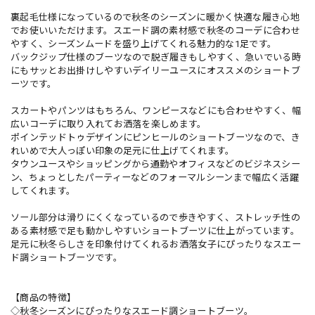
裏起毛仕様になっているので秋冬のシーズンに暖かく快適な履き心地
でお使いいただけます。スエード調の素材感で秋冬のコーデに合わせ
やすく、シーズンムードを盛り上げてくれる魅力的な1足です。
バックジップ仕様のブーツなので脱ぎ履きもしやすく、急いでいる時
にもサッとお出掛けしやすいデイリーユースにオススメのショートブ
ーツです。
スカートやパンツはもちろん、ワンピースなどにも合わせやすく、幅
広いコーデに取り入れてお洒落を楽しめます。
ポインテッドトゥデザインにピンヒールのショートブーツなので、き
れいめで大人っぽい印象の足元に仕上げてくれます。
タウンユースやショッピングから通勤やオフィスなどのビジネスシー
ン、ちょっとしたパーティーなどのフォーマルシーンまで幅広く活躍
してくれます。
ソール部分は滑りにくくなっているので歩きやすく、ストレッチ性の
ある素材感で足も動かしやすいショートブーツに仕上がっています。
足元に秋冬らしさを印象付けてくれるお洒落女子にぴったりなスエー
ド調ショートブーツです。
【商品の特徴】
◇秋冬シーズンにぴったりなスエード調ショートブーツ。