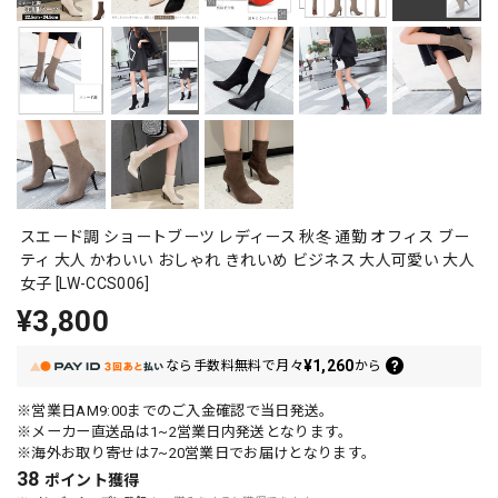
スエード調 ショートブーツ レディース 秋冬 通勤 オフィス ブー
ティ 大人 かわいい おしゃれ きれいめ ビジネス 大人可愛い 大人
女子 [LW-CCS006]
¥3,800
¥1,260
なら
手数料無料で
月々
から
※営業日AM9:00までのご入金確認で当日発送。
※メーカー直送品は1~2営業日内発送となります。
※海外お取り寄せは7~20営業日でお届けとなります。
38
ポイント
獲得