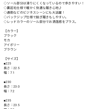
◇ソール部分は滑りにくくなっているので歩きやすい！
◇裏起毛仕様で暖かく快適な履き心地♪
◇通勤などのビジネスシーンにも大活躍！
◇バックジップ仕様で脱ぎ履きもしやすい。
◇レッドカラーのソール部分でお洒落感をプラス。
【カラー】
ブラック
モカ
アイボリー
ブラウン
【サイズ】
■225
長さ：22.5
幅：7.1
■230
長さ：23.0
幅：7.2
■235
長さ：23.5