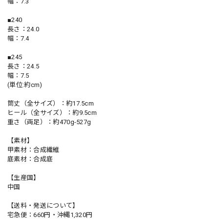
幅：7.3
■240
長さ：24.0
幅：7.4
■245
長さ：24.5
幅：7.5
(単位:約cm)
筒丈（全サイズ）：約17.5cm
ヒール（全サイズ）：約9.5cm
重さ（両足）：約470g-527g
【素材】
甲素材：合成繊維
底素材：合成底
【生産国】
中国
【送料・発送について】
宅急便：660円・沖縄1,320円