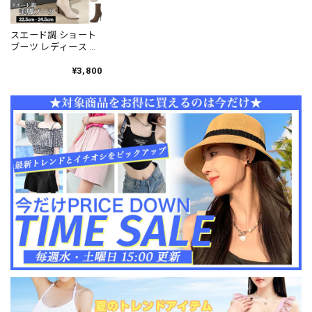
スエード調 ショート
ブーツ レディース 秋
冬 通勤 オフィス ブー
ティ 大人 かわいい お
¥3,800
しゃれ きれいめ ビジ
ネス 大人可愛い 大人
女子 [LW-CCS006]