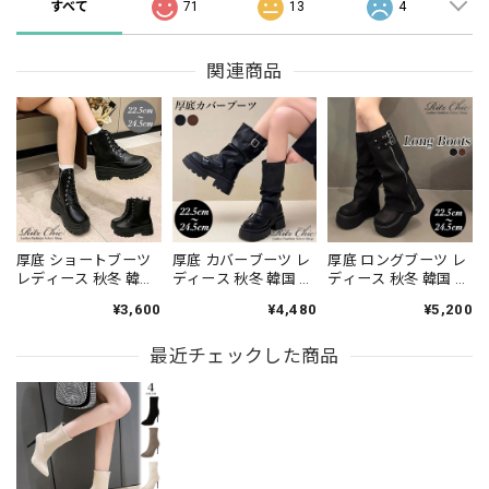
すべて
71
13
4
関連商品
厚底 ショートブーツ
厚底 カバーブーツ レ
厚底 ロングブーツ レ
レディース 秋冬 韓国
ディース 秋冬 韓国 シ
ディース 秋冬 韓国 カ
靴 大人 きれいめ スト
ョートブーツ おしゃ
バーブーツ おしゃれ
¥3,600
¥4,480
¥5,200
リート アメカジ サイ
れ 大人 カジュアル ス
ストリート系 アメカ
ドジップ カジュアル
トリート系 アメカジ
ジ 大人 カジュアル ル
おしゃれ 履きやすい
最近チェックした商品
履きやすい 歩きやす
ーズシルエット 履き
歩きやすい 大人可愛
い 太ヒール ルーズシ
やすい 歩きやすい 美
い 大人女子 [LW-
ルエット 大人可愛い
脚 脚長 大人可愛い 大
CES028]
大人女子 [LW-
人女子 [LW-CES031]
CES030]