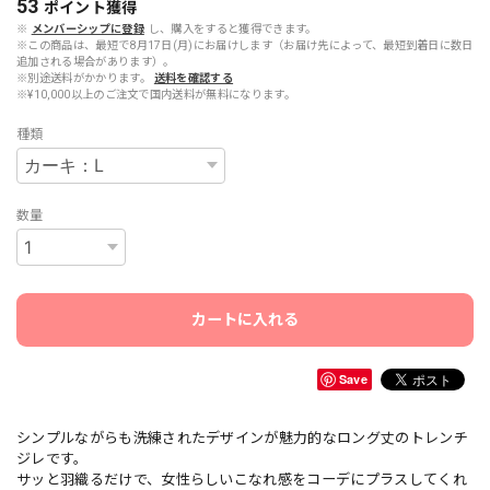
53
ポイント
獲得
※
メンバーシップに登録
し、購入をすると獲得できます。
※この商品は、最短で8月17日(月)にお届けします（お届け先によって、最短到着日に数日
追加される場合があります）。
※別途送料がかかります。
送料を確認する
※¥10,000以上のご注文で国内送料が無料になります。
種類
数量
カートに入れる
Save
シンプルながらも洗練されたデザインが魅力的なロング丈のトレンチ
ジレです。
サッと羽織るだけで、女性らしいこなれ感をコーデにプラスしてくれ