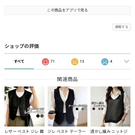
この商品をアプリで見る
通報する
ショップの評価
すべて
71
13
4
関連商品
レザー ベスト ジレ 韓
ジレ ベスト テーラー
透かし編み ニットジ