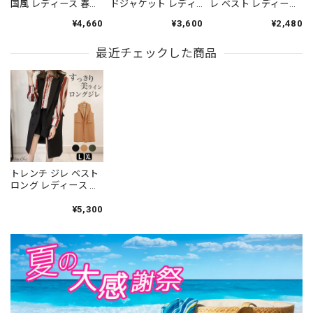
国風 レディース 春秋
ドジャケット レディ
レ ベスト レディース
PUレザー おしゃれ き
ース 春夏秋冬 韓国 ス
韓国 きれいめ Vネッ
¥4,660
¥3,600
¥2,480
れいめ 大人 カジュア
ーツベスト きれいめ
ク レイヤードトップ
ル ストリート アメカ
シンプル 大人 カジュ
ス [LS-CGT102]
ジ 重ね着 レイヤード
最近チェックした商品
アル 通勤 オフィス ビ
ゆったり 体型カバー
ジネス OL アウター
大人可愛い 大人女子
羽織り ノースリーブ
[LS-CGT047]
ゆったり 体型カバー
大人可愛い 大人女子
[LS-CGT063]
トレンチ ジレ ベスト
ロング レディース 秋
冬 ベスト 韓国 きれい
め 大人 カジュアル 通
¥5,300
勤 ビジネス オフィス
上品 無地 シンプル 大
人可愛い 大人女子
[LW-CCJ014]