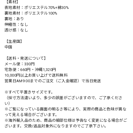
【素材】
表地素材：ポリエステル70%+綿30%
裏地素材：ポリエステル100%
裏地：あり
伸縮性：なし
透け感：なし
【生産国】
中国
【送料・発送について】
メール便：330円
宅急便：660円・沖縄1,320円
10,000円以上お買い上げで送料無料
営業日AM9:00までのご注文（ご入金確認）で当日発送
※すべて平置きサイズです。
（採寸方法違いより、多少の誤差がございますので、ご了承くださ
い）
※ご覧になっている画面の明るさ等により、実際の商品と色味が異な
って見える場合がございます。
※海外輸入品のため、商品の細部仕様は予告なく変更になる場合がご
ざいます。交換/返品対象外になりますのでご了承下さい。