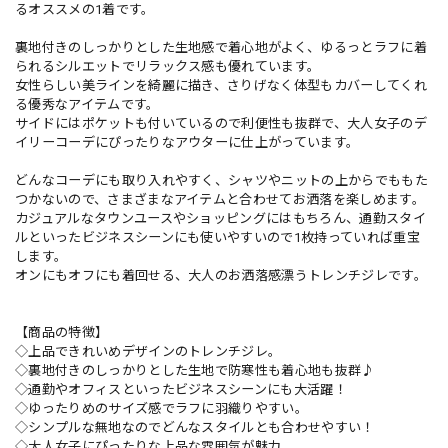
るオススメの1着です。
裏地付きのしっかりとした生地感で着心地がよく、ゆるっとラフに着
られるシルエットでリラックス感も優れています。
女性らしい美ラインを綺麗に描き、さりげなく体型もカバーしてくれ
る優秀なアイテムです。
サイドにはポケットも付いているので利便性も抜群で、大人女子のデ
イリーコーデにぴったりなアウターに仕上がっています。
どんなコーデにも取り入れやすく、シャツやニットの上からでももた
つかないので、さまざまなアイテムと合わせてお洒落を楽しめます。
カジュアルなタウンユースやショッピングにはもちろん、通勤スタイ
ルといったビジネスシーンにも使いやすいので1枚持っていれば重宝
します。
オンにもオフにも着回せる、大人のお洒落感漂うトレンチジレです。
【商品の特徴】
◇上品できれいめデザインのトレンチジレ。
◇裏地付きのしっかりとした生地で防寒性も着心地も抜群♪
◇通勤やオフィスといったビジネスシーンにも大活躍！
◇ゆったりめのサイズ感でラフに羽織りやすい。
◇シンプルな無地なのでどんなスタイルとも合わせやすい！
◇大人女子にぴったりな上品な雰囲気が魅力。