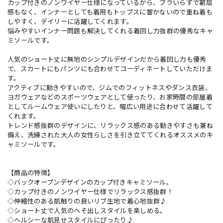
カップ付きのノンワイヤー仕様になっているから、ブラいらずで窮屈
感もなく、インナーとしても着用もトップスに響かないので重ね着も
しやすく、デイリーに活躍してくれます。
悩みやすいインナー問題も解決してくれる着回し力抜群の優秀なキャ
ミソールです。
人気のショート丈に無地のシンプルデザインだから着回し力も優秀
で、スカートにもパンツにも合わせてコーディネートしていただけま
す。
アクティブに動きやすいので、ジムでのフィットネスやダンス衣装、
ヨガウェアなどのスポーツウェアとして使ったり、お家時間の部屋着
としてルームウェア使いにしたりと、幅広い用途に合わせて活躍して
くれます。
トレンド感抜群のデザインに、リラックス感のある動きやすさも兼ね
備え、洗練された大人の女性らしさを引き立ててくれるオススメのキ
ャミソールです。
【商品の特徴】
◇バックオープンデザインのカップ付きキャミソール。
◇カップ付きのノンワイヤー仕様でリラックス感抜群！
◇伸縮性のある肌触りの良いリブ生地で着心地抜群♪
◇ショート丈で人気のへそ出しスタイルを楽しめる。
◇ヘルシーな肌見せスタイルにぴったり♪