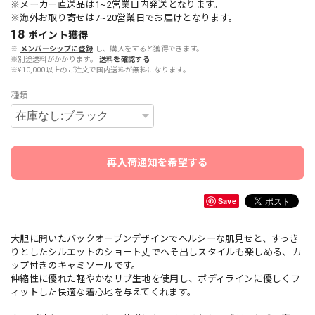
※メーカー直送品は1~2営業日内発送となります。
※海外お取り寄せは7~20営業日でお届けとなります。
18
ポイント
獲得
※
メンバーシップに登録
し、購入をすると獲得できます。
※別途送料がかかります。
送料を確認する
※¥10,000以上のご注文で国内送料が無料になります。
種類
再入荷通知を希望する
Save
大胆に開いたバックオープンデザインでヘルシーな肌見せと、すっき
りとしたシルエットのショート丈でへそ出しスタイルも楽しめる、カ
ップ付きのキャミソールです。
伸縮性に優れた軽やかなリブ生地を使用し、ボディラインに優しくフ
ィットした快適な着心地を与えてくれます。