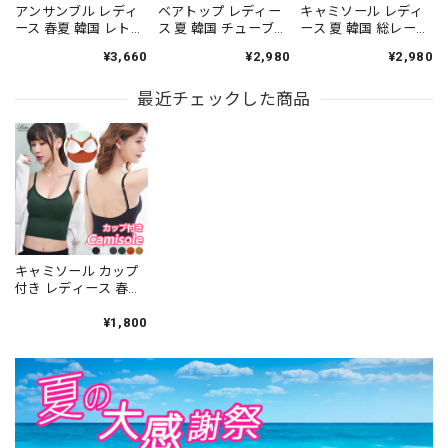
アンサンブル レディ
ベアトップ レディー
キャミソール レディ
ース 春夏 韓国 レトロ
ス 夏 韓国 チューブト
ース 夏 韓国 総レース
ガーリー 3点セット
ップ カップ付き ライ
シアー 花柄 レイヤー
¥3,660
¥2,980
¥2,980
カーディガン キャミ
ンストーン スカーフ
ド ビスチェ風 タイト
ソール レース チョー
付き ギャザー ショー
細見え チラ見せ イン
カー付き ドット柄 フ
最近チェックした商品
ト丈 肌見せ へそ出し
ナー 透け感 フェミニ
リル ショート丈 長袖
ワンホン きれいめ フ
ン きれいめ カジュア
伸縮性 着回し 冷房対
ェミニン カジュアル
ル 重ね着 トップス
策 デート [LS-
インナー デート お出
[LS-CGT155]
CGT152]
かけ トップス [LS-
CGT154]
キャミソール カップ
付き レディース 春夏
韓国 ショート丈 イン
ナー へそ出し おしゃ
¥1,800
れ きれいめ 大人 かわ
いい カジュアル シン
プル リブキャミ ブラ
キャミ 大人可愛い 大
人女子 [LS-CCT257]