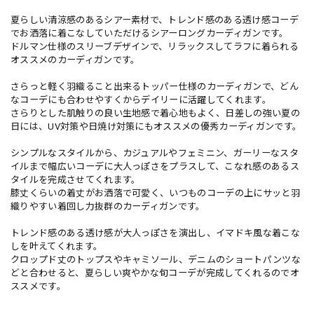
夏らしい清涼感のあるシアー素材で、トレンド感のある透け感コーデ
でお洒落に着こなしていただけるシアーロングカーディガンです。
ドルマン仕様のスリーブデザインで、リラックスしてラフに着られる
オススメのカーディガンです。
さらっと軽く羽織ること出来るトッパー仕様のカーディガンで、どん
なコーデにも合わせやすくからデイリーに活躍してくれます。
さらりとした肌触りの良い生地感で着心地もよく、日差しの強い夏の
日には、UV対策や日焼け対策にもオススメの優秀カーディガンです。
シンプルなスタイルから、カジュアルやフェミニン、ガーリーなスタ
イルまで幅広いコーデに大人っぽさをプラスして、こなれ感のあるス
タイルを完成させてくれます。
膝丈くらいの着丈がお洒落で可愛く、いつものコーデの上にサッと羽
織りやすい着回し力抜群のカーディガンです。
トレンド感のある透け感が大人っぽさを演出し、イマドキ風な着こな
しを叶えてくれます。
クロップド丈のトップスやキャミソール、デニムのショートパンツな
どと合わせると、夏らしい爽やかな旬コーデが完成してくれるのでオ
ススメです。