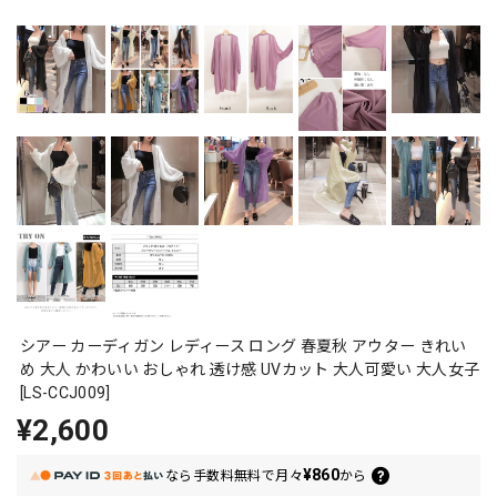
シアー カーディガン レディース ロング 春夏秋 アウター きれい
め 大人 かわいい おしゃれ 透け感 UVカット 大人可愛い 大人女子
[LS-CCJ009]
¥2,600
¥860
なら
手数料無料で
月々
から