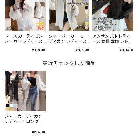
レース カーディガン
シアー パーカー カー
アンサンブル レディ
パーカー レディース
ディガン レディース
ース 春夏 韓国 レトロ
春夏 韓国 シアー 長袖
春夏 韓国 ストリート
ガーリー 3点セット
¥3,980
¥3,480
¥3,660
フード付き 日焼け対
薄手 フード付き ロン
カーディガン キャミ
策 紫外線対策 刺しゅ
グ丈 楊柳 シワ加工 プ
ソール レース チョー
う 花柄 総レース トッ
最近チェックした商品
リーツ調 UV対策 冷房
カー付き ドット柄 フ
プス シースルー 薄手
対策 オーバーサイズ
リル ショート丈 長袖
羽織り 体型カバー
体型カバー 細見え シ
伸縮性 着回し 冷房対
[LS-CGT111]
ャツ 羽織り 大人 きれ
策 デート [LS-
いめ カジュアル 通勤
CGT152]
旅行 ビーチ [LS-
CGT144]
シアー カーディガン
レディース ロング 春
夏秋 アウター きれい
め 大人 かわいい おし
¥2,600
ゃれ 透け感 UVカット