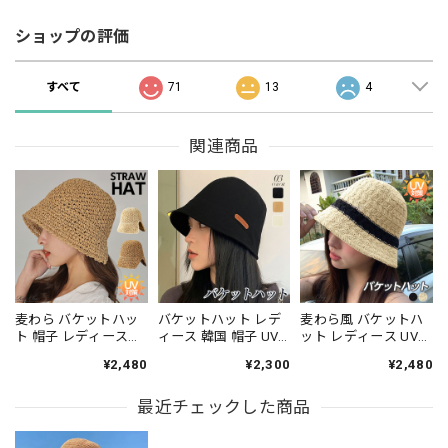
ショップの評価
すべて
71
13
4
関連商品
麦わら バケットハッ
バケットハット レデ
麦わら風 バケットハ
ト 帽子 レディース
ィース 韓国 帽子 UV
ット レディース UV対
UV対策 日差し避け 折
対策 おしゃれ 小顔 大
策 小顔見え レトロ配
¥2,480
¥2,300
¥2,480
りたたみ 春夏 おしゃ
人 かわいい きれいめ
色 春夏 折りたたみ帽
れ 大人 きれいめ かわ
シンプル 春夏秋冬 無
子 [LS-CGH011]
いい カジュアル リゾ
最近チェックした商品
地 通勤 通学 アウトド
ート アウトドア スト
ア 大人可愛い 大人女
ローハット 麦藁帽子
子 [LW-CEH011]