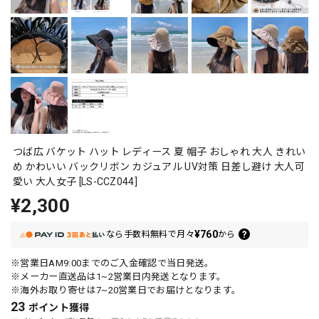
つば広 バケット ハット レディース 夏 帽子 おしゃれ 大人 きれい
め かわいい バックリボン カジュアル UV対策 日差し避け 大人可
愛い 大人女子 [LS-CCZ044]
¥2,300
¥760
なら
手数料無料で
月々
から
※営業日AM9:00までのご入金確認で当日発送。
※メーカー直送品は1~2営業日内発送となります。
※海外お取り寄せは7~20営業日でお届けとなります。
23
ポイント
獲得