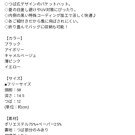
◇つば広デザインのバケットハット。
◇夏の日差し避けやUV対策にぴったり。
◇内側の黒い特殊コーディング加工で涼しく快適♪
◇あご紐付きだから風に飛ばされにくい。
◇折り畳んでバッグに収納も可能！
【カラー】
ブラック
アイボリー
キャメルベージュ
薄ピンク
イエロー
【サイズ】
■フリーサイズ
頭囲：58
深さ：14.5
つば：12
(単位：約cm)
【素材】
ポリエステル75%+ペーパー25%
裏地：つば部分のみあり