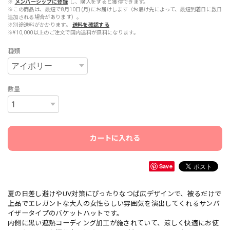
※
メンバーシップに登録
し、購入をすると獲得できます。
※この商品は、最短で8月10日(月)にお届けします（お届け先によって、最短到着日に数日
追加される場合があります）。
※別途送料がかかります。
送料を確認する
※¥10,000以上のご注文で国内送料が無料になります。
種類
数量
カートに入れる
Save
夏の日差し避けやUV対策にぴったりなつば広デザインで、被るだけで
上品でエレガントな大人の女性らしい雰囲気を演出してくれるサンバ
イザータイプのバケットハットです。
内側に黒い遮熱コーディング加工が施されていて、涼しく快適にお使