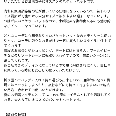
いいただけるお洒落女子にオススメのバケットハットです。
内側に頭囲調節用の紐が付いている仕様になっているので、若干のサ
イズ調節が可能だから自分サイズで被りやすい帽子になっています。
つばが広いバケットハットなので、小顔効果を期待出来るのも魅力的
なポイントになっています。
どんなコーデにも馴染みやすいバケットハットなのでデイリーに使い
やすく、コーデに取り入れるだけで一気に夏らしいスタイルに仕上げ
てくれます。
普段のお出掛けやショッピング、デートにはもちろん、プールやビー
チなどのリゾートシーンにも取り入れやすいので、幅広いシーンに活
躍してくれます。
あご紐付きのデザインになっているので風に飛ばされにくく、自転車
に乗っている時にも安心して被っていただけます。
折り畳んでバッグに入れて持ち運びも出来るので、通勤時に被って職
場ではバッグにしまったり、旅行などにも持って行きやすいので幅広
い用途に合わせてお使いいただけます。
夏のお洒落アイテムとしても、UV対策のアイテムとしても活躍してく
れる、大人女子にオススメのバケットハットです。
【商品の特徴】