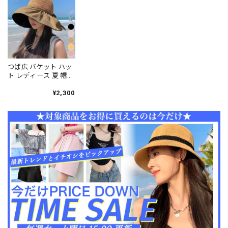
大人可愛い 大人女子
[LS-CDZ042]
つば広 バケット ハッ
ト レディース 夏 帽子
おしゃれ 大人 きれい
め かわいい バックリ
¥2,300
ボン カジュアル UV対
策 日差し避け 大人可
愛い 大人女子 [LS-
CCZ044]