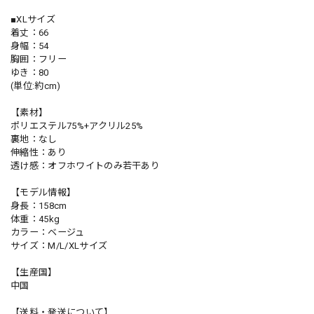
■XLサイズ
着丈：66
身幅：54
胸囲：フリー
ゆき：80
(単位:約cm)
【素材】
ポリエステル75%+アクリル25%
裏地：なし
伸縮性：あり
透け感：オフホワイトのみ若干あり
【モデル情報】
身長：158cm
体重：45kg
カラー：ベージュ
サイズ：M/L/XLサイズ
【生産国】
中国
【送料・発送について】