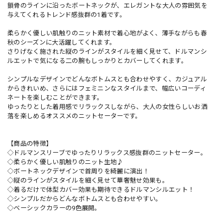
鎖骨のラインに沿ったボートネックが、エレガントな大人の雰囲気を
与えてくれるトレンド感抜群の1着です。
柔らかく優しい肌触りのニット素材で着心地がよく、薄手ながらも春
秋のシーズンに大活躍してくれます。
さりげなく施された縦のラインがスタイルを細く見せて、ドルマンシ
ルエットで気になる二の腕もしっかりとカバーしてくれます。
シンプルなデザインでどんなボトムスとも合わせやすく、カジュアル
からきれいめ、さらにはフェミニンなスタイルまで、幅広いコーディ
ネートを楽しむことができます。
ゆったりとした着用感でリラックスしながら、大人の女性らしいお洒
落を楽しめるオススメのニットセーターです。
【商品の特徴】
◇ドルマンスリーブでゆったりリラックス感抜群のニットセーター。
◇柔らかく優しい肌触りのニット生地♪
◇ボートネックデザインで首周りを綺麗に演出！
◇縦のラインがスタイルを細く見せて華奢魅せ効果も。
◇着るだけで体型カバー効果も期待できるドルマンシルエット！
◇シンプルだからどんなボトムスとも合わせやすい。
◇ベーシックカラーの9色展開。