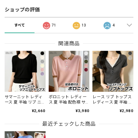
ショップの評価
すべて
71
13
4
関連商品
サマーニット レディ
ポロニット レディー
レース リブ トップス
ース 夏 半袖 リブ ニ
ス 夏 半袖 配色襟 サ
レディース 夏 半袖 ヘ
ット トップス クルー
マーニット ニット ポ
ンリーネック Vネック
¥2,660
¥3,980
¥2,980
ネック ゆったり 体型
ロシャツ フロントボ
レイヤード風 ドッキ
カバー 着やせ 細見え
タン 五分袖 スキッパ
ング フロントボタン
無地 きれいめ 韓国 大
最近チェックした商品
ー風 きれいめ 韓国 プ
タイト 細身 細見え 着
人可愛い オフィスカ
レッピー 大人可愛い
やせ 韓国 きれいめ 大
ジュアル 通勤 通学 着
細見え 着回し オフィ
人可愛い オフィスカ