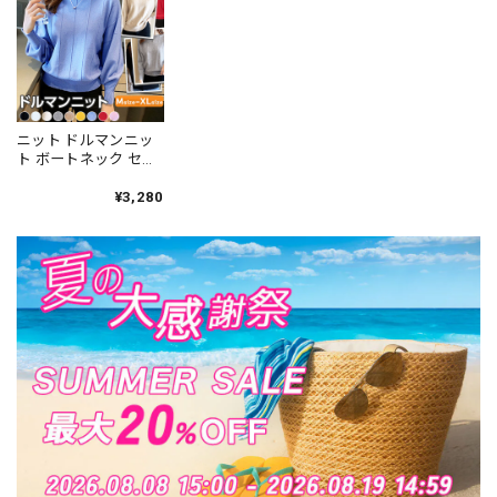
回し プルオーバー
スカジュアル 通勤 大
ジュアル 通勤 カジュ
[LS-CGT136]
人 カジュアル [LS-
アル [LS-CGT138]
CGT137]
ニット ドルマンニッ
ト ボートネック セー
ターレディース 秋冬
韓国 おしゃれ きれい
¥3,280
め 大人 かわいい フェ
ミニン ゆったり カジ
ュアル シンプル トッ
プス ドルマントップ
ス 大人可愛い 大人女
子 [LW-CDT006]