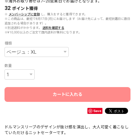
※海外お取り寄せは7~20営業日でお届けとなります。
32
ポイント
獲得
※
メンバーシップに登録
し、購入をすると獲得できます。
※この商品は、最短で8月17日(月)にお届けします（お届け先によって、最短到着日に数日
追加される場合があります）。
※別途送料がかかります。
送料を確認する
※¥10,000以上のご注文で国内送料が無料になります。
種類
数量
カートに入れる
Save
ドルマンスリーブのデザインが抜け感を演出し、大人可愛く着こなし
ていただけるニットセーターです。