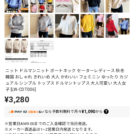
ニット ドルマンニット ボートネック セーターレディース 秋冬
韓国 おしゃれ きれいめ 大人 かわいい フェミニン ゆったり カジ
ュアル シンプル トップス ドルマントップス 大人可愛い 大人女
子 [LW-CDT006]
¥3,280
¥1,090
なら
手数料無料で
月々
から
※営業日AM9:00までのご入金確認で当日発送。
※メーカー直送品は1~2営業日内発送となります。