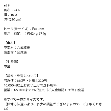
■39
長さ：24.5
幅：10.0
(単位:約cm)
ヒール[全サイズ]：約5.0cm
重さ（両足）：約624g-674g
【素材】
甲素材：合成繊維
底素材：合成底
【生産国】
中国
【送料・発送について】
宅急便：660円・沖縄1,320円
10,000円以上お買い上げで送料無料
営業日AM9:00までのご注文（ご入金確認）で当日発送
※すべて平置きサイズです。
（採寸方法違いより、多少の誤差がございますので、ご了承くださ
い）