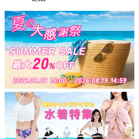
ープ おしゃれ カジュ
アル 大人可愛い 大人
女子 [LS-CCS028]