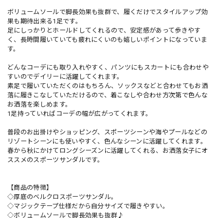
ボリュームソールで脚長効果も抜群で、履くだけでスタイルアップ効
果も期待出来る1足です。
足にしっかりとホールドしてくれるので、安定感があって歩きやす
く、長時間履いていても疲れにくいのも嬉しいポイントになっていま
す。
どんなコーデにも取り入れやすく、パンツにもスカートにも合わせや
すいのでデイリーに活躍してくれます。
素足で履いていただくのはもちろん、ソックスなどと合わせてもお洒
落に履きこなしていただけるので、着こなしや合わせ方次第で色んな
お洒落を楽しめます。
1足持っていればコーデの幅が広がってくれます。
普段のお出掛けやショッピング、スポーツシーンや海やプールなどの
リゾートシーンにも使いやすく、色んなシーンに活躍してくれます。
春から秋にかけてロングシーズンに活躍してくれる、お洒落女子にオ
ススメのスポーツサンダルです。
【商品の特徴】
◇厚底のベルクロスポーツサンダル。
◇マジックテープ仕様だから自分サイズで履きやすい。
◇ボリュームソールで脚長効果も抜群♪