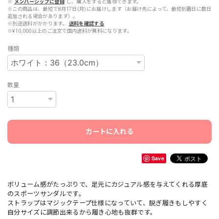
※
メンバーシップに登録
し、購入をすると獲得できます。
※この商品は、最短で8月17日(月)にお届けします（お届け先によって、最短到着日に数日
追加される場合があります）。
※別途送料がかかります。
送料を確認する
※¥10,000以上のご注文で国内送料が無料になります。
種類
数量
カートに入れる
Save
ボリューム感がたっぷりで、足元にカジュアル感を与えてくれる厚底
のスポーツサンダルです。
ストラップはマジックテープ仕様になっていて、脱ぎ履きもしやすく
自分サイズに調節出来るから履き心地も抜群です。