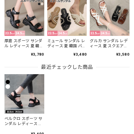
厚底 スポーツ サンダ
ミュール サンダル レ
グルカ サンダル レデ
ル レディース 夏 韓国
ディース 夏 韓国 バレ
ィース 夏 スクエアト
ストリート チェーン
エコア パール クロス
ゥ クロスベルト バッ
¥3,780
¥3,480
¥3,580
モチーフ スポサン ト
ベルト ツイード風 フ
クストラップ ローヒ
ラックソール マジッ
リンジ フラット ロー
ール フラット 合皮 歩
クテープ ボリューム
最近チェックした商品
ヒール ぺたんこ キル
きやすい 楽ちん きれ
ソール 軽量 歩きやす
ティングインソール
いめ カジュアル ナチ
い 疲れにくい 脚長 美
楽ちん 高見え きれい
ュラル 通勤 旅行 [LS-
脚 高見え ライブ フェ
め カジュアル リゾー
CGS080]
ス [LS-CGS070]
ト [LS-CGS079]
ベルクロ スポーツ サ
ンダル レディース 厚
底 春夏 大人 かわいい
プール 海 マジックテ
¥3,600