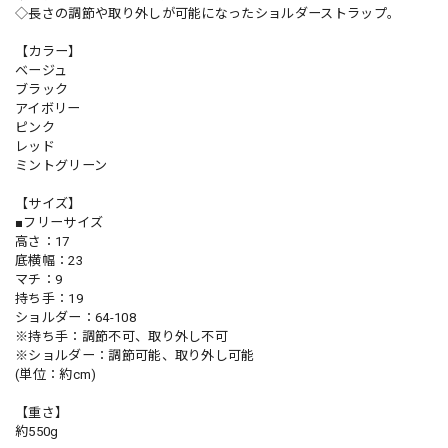
◇長さの調節や取り外しが可能になったショルダーストラップ。
【カラー】
ベージュ
ブラック
アイボリー
ピンク
レッド
ミントグリーン
【サイズ】
■フリーサイズ
高さ：17
底横幅：23
マチ：9
持ち手：19
ショルダー：64-108
※持ち手：調節不可、取り外し不可
※ショルダー：調節可能、取り外し可能
(単位：約cm)
【重さ】
約550g