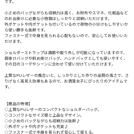
です。
小さめのバッグながらも収納力は高く、お財布やスマホ、化粧品など
のお出掛けに必要な小物類はしっかりと収納いただけます。
外ポケットや内ポケットも付いているので荷物の小分けもしやすいか
ら使い勝手も抜群です。
ファスナー式で中身を見られる心配もないので、安心してお使いいた
だけます。
ショルダーストラップは調節や取り外しが可能になっていますので、
肩掛けバッグや斜め掛けバッグ、ハンドバッグとしても使いやすく、
その日のコーデやシーンに合わせて使い分けていただけます。
上質なPUレザーの風合いと、しっかりとした作りの品質の高さで、さ
りげなく高見え効果もあるので、お洒落女子にぴったりのアイテムで
す。
【商品の特徴】
◇上質なPUレザーのコンパクトなショルダーバッグ。
◇コンパクトなサイズ感と上品なデザイン。
◇小さめのバッグながらも収納力は抜群♪
◇外ポケットや内ポケットも充実♪
◇ファスナー式で中身を見られず安心して使える。