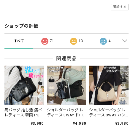
通報する
ショップの評価
すべて
71
13
4
関連商品
痛バッグ 推し活 痛バ
ショルダーバッグ レ
ショルダーバッグ レ
レディース 韓国 PUレ
ディース 3WAY ドロ
ディース 3WAY ハン
ザー ボストンバッグ
ーストリング ギャザ
ドバッグ フェイクレ
¥3,980
¥4,080
¥3,980
学生 大人 カジュアル
ー バッグ フェイクレ
ザー 編み込み風 ひね
かわいい きれいめ 通
ザー リボンチャーム
り金具 ポーチ付き 肩