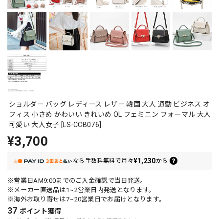
ショルダー バッグ レディース レザー 韓国 大人 通勤 ビジネス オ
フィス 小さめ かわいい きれいめ OL フェミニン フォーマル 大人
可愛い 大人女子 [LS-CCB076]
¥3,700
¥1,230
なら
手数料無料で
月々
から
※営業日AM9:00までのご入金確認で当日発送。
※メーカー直送品は1~2営業日内発送となります。
※海外お取り寄せは7~20営業日でお届けとなります。
37
ポイント
獲得