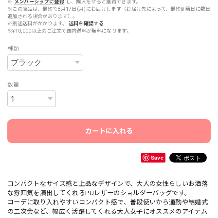
※
メンバーシップに登録
し、購入をすると獲得できます。
※この商品は、最短で8月17日(月)にお届けします（お届け先によって、最短到着日に数日
追加される場合があります）。
※別途送料がかかります。
送料を確認する
※¥10,000以上のご注文で国内送料が無料になります。
種類
数量
カートに入れる
Save
コンパクトなサイズ感と上品なデザインで、大人の女性らしいお洒落
な雰囲気を演出してくれるPUレザーのショルダーバッグです。
コーデに取り入れやすいコンパクト感で、普段使いから通勤や結婚式
の二次会など、幅広く活躍してくれる大人女子にオススメのアイテム