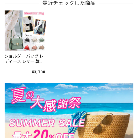
勤 通学 イベント ライ
最近チェックした商品
肩掛け 斜め掛け 手提
掛け 斜めがけ きれい
ブ フェス クリアポケ
げ 大容量 韓国風 フェ
め 通勤 オフィス 入学
ット おしゃれ 大人可
ミニン カジュアル 軽
式 入園式 高見え フォ
愛い 大人女子 [LS-
量 お出かけ [LS-
ーマル [LS-CGB051]
CGB037]
CGB048]
ショルダー バッグ レ
ディース レザー 韓国
大人 通勤 ビジネス オ
フィス 小さめ かわい
¥3,700
い きれいめ OL フェ
ミニン フォーマル 大
人可愛い 大人女子
[LS-CCB076]